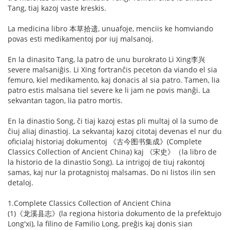
Tang, tiaj kazoj vaste kreskis.
La medicina libro 本草拾遗, unuafoje, menciis ke homviando
povas esti medikamentoj por iuj malsanoj.
En la dinasito Tang, la patro de unu burokrato Li Xing李兴
severe malsaniĝis. Li Xing fortranĉis peceton da viando el sia
femuro, kiel medikamento, kaj donacis al sia patro. Tamen, lia
patro estis malsana tiel severe ke li jam ne povis manĝi. La
sekvantan tagon, lia patro mortis.
En la dinastio Song, ĉi tiaj kazoj estas pli multaj ol la sumo de
ĉiuj aliaj dinastioj. La sekvantaj kazoj citotaj devenas el nur du
oficialaj historiaj dokumentoj 《古今图书集成》(Complete
Classics Collection of Ancient China) kaj 《宋史》（la libro de
la historio de la dinastio Song). La intrigoj de tiuj rakontoj
samas, kaj nur la protagnistoj malsamas. Do ni listos ilin sen
detaloj.
1.Complete Classics Collection of Ancient China
(1)《龙溪县志》(la regiona historia dokumento de la prefektujo
Long'xi), la filino de Familio Long, preĝis kaj donis sian