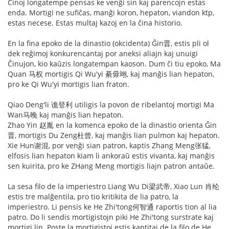
Ĉinoj longatempe pensas ke venĝi sin kaj parencojn estas
enda. Mortigi ne sufiĉas, manĝi koron, hepaton, viandon ktp,
estas necese. Estas multaj kazoj en la ĉina historio.
En la fina epoko de la dinastio (okcidenta) Ĝin晋, estis pli ol
dek reĝimoj konkurencantaj por aneksi aliajn kaj unuigi
Ĉinujon, kio kaŭzis longatempan kaoson. Dum ĉi tiu epoko, Ma
Quan 马权 mortigis Qi Wu'yi 綦毋翊, kaj manĝis lian hepaton,
pro ke Qi Wu'yi mortigis lian fraton.
Qiao Deng'li 谯登利 utiligis la povon de ribelantoj mortigi Ma
Wan马晚 kaj manĝis lian hepaton.
Zhao Yin 赵胤 en la komenca epoko de la dinastio orienta Ĝin
晋, mortigis Du Zeng杜曾, kaj manĝis lian pulmon kaj hepaton.
Xie Hun谢混, por venĝi sian patron, kaptis Zhang Meng张猛,
elfosis lian hepaton kiam li ankoraŭ estis vivanta, kaj manĝis
sen kuirita, pro ke ZHang Meng mortigis liajn patron antaŭe.
La sesa filo de la imperiestro Liang Wu Di梁武帝, Xiao Lun 肖纶
estis tre malĝentila, pro tio kritikita de lia patro, la
imperiestro. Li pensis ke He Zhi'tong何智通 raportis tion al lia
patro. Do li sendis mortigistojn piki He Zhi'tong surstrate kaj
mortigi lin. Poste la mortigistoj estis kaptitaj de la filo de He