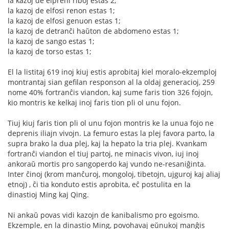
la kazoj de elpreni riboj estas 2;
la kazoj de elfosi renon estas 1;
la kazoj de elfosi genuon estas 1;
la kazoj de detranĉi haŭton de abdomeno estas 1;
la kazoj de sango estas 1;
la kazoj de torso estas 1;
El la listitaj 619 inoj kiuj estis aprobitaj kiel moralo-ekzemploj
montrantaj sian gefilan responson al la oldaj generacioj, 259
nome 40% fortranĉis viandon, kaj sume faris tion 326 fojojn,
kio montris ke kelkaj inoj faris tion pli ol unu fojon.
Tiuj kiuj faris tion pli ol unu fojon montris ke la unua fojo ne
deprenis iliajn vivojn. La femuro estas la plej favora parto, la
supra brako la dua plej, kaj la hepato la tria plej. Kvankam
fortranĉi viandon el tiuj partoj, ne minacis vivon, iuj inoj
ankoraŭ mortis pro sangoperdo kaj vundo ne-resaniĝinta.
Inter ĉinoj (krom manĉuroj, mongoloj, tibetojn, ujguroj kaj aliaj
etnoj) , ĉi tia konduto estis aprobita, eĉ postulita en la
dinastioj Ming kaj Qing.
Ni ankaŭ povas vidi kazojn de kanibalismo pro egoismo.
Ekzemple, en la dinastio Ming, povohavaj eŭnukoj manĝis