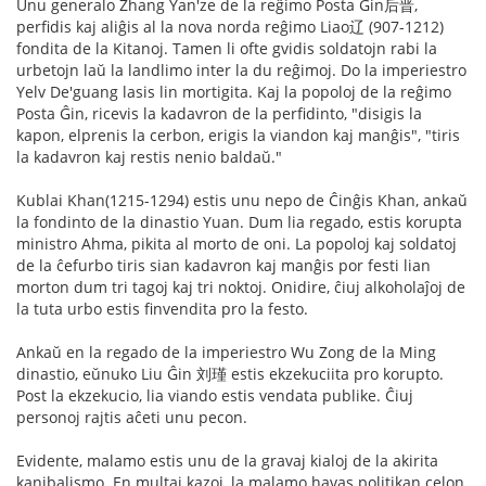
Unu generalo Zhang Yan'ze de la reĝimo Posta Ĝin后晋,
perfidis kaj aliĝis al la nova norda reĝimo Liao辽 (907-1212)
fondita de la Kitanoj. Tamen li ofte gvidis soldatojn rabi la
urbetojn laŭ la landlimo inter la du reĝimoj. Do la imperiestro
Yelv De'guang lasis lin mortigita. Kaj la popoloj de la reĝimo
Posta Ĝin, ricevis la kadavron de la perfidinto, "disigis la
kapon, elprenis la cerbon, erigis la viandon kaj manĝis", "tiris
la kadavron kaj restis nenio baldaŭ."
Kublai Khan(1215-1294) estis unu nepo de Ĉinĝis Khan, ankaŭ
la fondinto de la dinastio Yuan. Dum lia regado, estis korupta
ministro Ahma, pikita al morto de oni. La popoloj kaj soldatoj
de la ĉefurbo tiris sian kadavron kaj manĝis por festi lian
morton dum tri tagoj kaj tri noktoj. Onidire, ĉiuj alkoholaĵoj de
la tuta urbo estis finvendita pro la festo.
Ankaŭ en la regado de la imperiestro Wu Zong de la Ming
dinastio, eŭnuko Liu Ĝin 刘瑾 estis ekzekuciita pro korupto.
Post la ekzekucio, lia viando estis vendata publike. Ĉiuj
personoj rajtis aĉeti unu pecon.
Evidente, malamo estis unu de la gravaj kialoj de la akirita
kanibalismo. En multaj kazoj, la malamo havas politikan celon.