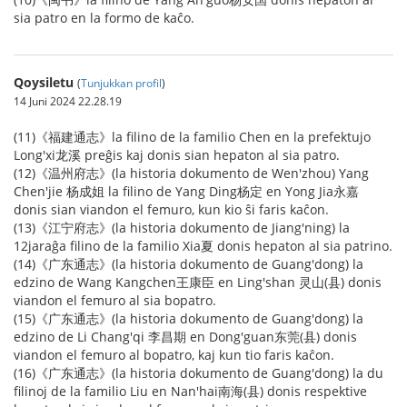
sia patro en la formo de kaĉo.
Qoysiletu
(
Tunjukkan profil
)
14 Juni 2024 22.28.19
(11)《福建通志》la filino de la familio Chen en la prefektujo
Long'xi龙溪 preĝis kaj donis sian hepaton al sia patro.
(12)《温州府志》(la historia dokumento de Wen'zhou) Yang
Chen'jie 杨成姐 la filino de Yang Ding杨定 en Yong Jia永嘉
donis sian viandon el femuro, kun kio ŝi faris kaĉon.
(13)《江宁府志》(la historia dokumento de Jiang'ning) la
12jaraĝa filino de la familio Xia夏 donis hepaton al sia patrino.
(14)《广东通志》(la historia dokumento de Guang'dong) la
edzino de Wang Kangchen王康臣 en Ling'shan 灵山(县) donis
viandon el femuro al sia bopatro.
(15)《广东通志》(la historia dokumento de Guang'dong) la
edzino de Li Chang'qi 李昌期 en Dong'guan东莞(县) donis
viandon el femuro al bopatro, kaj kun tio faris kaĉon.
(16)《广东通志》(la historia dokumento de Guang'dong) la du
filinoj de la familio Liu en Nan'hai南海(县) donis respektive