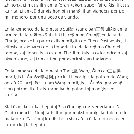
Zhi'tong. Li metis ilin en la feran kaĝon, super fajro, ĝis ili estis
kuirita. Li ankaŭ dungis homojn manĝi ilian viandon, per po
mil moneroj por unu peco da viando.
En la komenco de la dinastio Sui隋, Wang Ban王颁 aliĝis en la
armeo de la reĝimo Sui ataki la reĝimon Chen陈 en la suda
Ĉinujo, pro ke lia patro estis mortigita de Chen. Post venko, li
elfosis la kadavron de la imperiestro de la reĝimo Chen el
tombo, kaj finbrulis la ostojn. Plie, li miksis la ostocindrojn kaj
akvon kune, kaj trinkis tion por esprimi sian indignon.
En la komenco de la dinastio Tang唐, Wang Ĝun'cao王君操
mortigis Li Ĝun'ze李君则, pro ke Li mortigis la patron de Wang
antaŭ 20 jaroj. Post kiam Wang mortigis Li Ĝun'ze por venĝi
sian patron, li elfosis koron kaj hepaton kaj manĝis sen
kuirita.
Kial ĉiam koroj kaj hepatoj ? La ĉinologo de Nederlando De
Gruto menciis, ĉinoj faris tion por maksimumigi la doloron de
malamiko. Ĉar ĉinoj kredis ke la vivo aŭ la ĉefanimo estas en
la koro kaj la hepato.