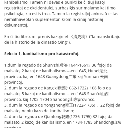
kanibalismo. Tamen ni devas elpunkti ke ĉi tiuj kazoj
registritaj de okcidentuloj, surbaziĝis sur malamo kaj timo
psikologia, kio estis troa. Tamen la registraĵoj ankoraŭ estas
nemalhaveblan suplementon krom la ĉinaj historiaj
dokumentoj.
En ĉi tiu libro, mi prenis kazojn el 《清史稿》("la manskribaĵo
de la historio de la dinastio Qing").
Sekcio 1, kanibalismo pro katastrofoj.
1.dum la regado de Shun'zhi顺治(1644-1661); 36 fojoj da
malsato; 2 kazoj de kanibalismo----en 1645, Hubei湖北
provinco; kaj en 1648 Guangdong广东 kaj Yunnan 云南
provincoj.
2. dum la regado de Kang'xi康熙(1662-1722), 108 fojo da
malsato; 5 kazoj de kanibalismo----en 1648 Shan'xi山西
provinco, kaj 1703-1704 Shandong山东provinco.
3. dum la regado de Yongzheng雍正(1722-1735)， 22 fojoj da
malsato; neniu kazo de kanibalismo;
4. dum la regado de Qianlong乾隆(1736-1795) 82 fojoj da
malsato, 2 kazoj de kanibalismo, en 1784-1785 Shandong山东
provinco.