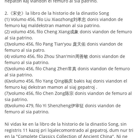
hepaton kaj viandon el femuro al sia patrino.
2.《宋史》la libro de la historio de la dinastio Song
(1) Volumo 456, filo Liu Xiaozhong刘孝忠 donis viandon de
femuro kaj maldekstran mamon al sia patrino.
(2) volumo 456, filo Cheng Xiang成象 donis viandon de femuro
al sia patrino.
(3)volumo 456, filo Pang Tian'you 庞天佑 donis viandon de
femuro al sia patro.
(4) volumo 456, filo Zhou Shan'min周善敏 donis viandon de
femuro al sia patrino.
(5)volumo 456, filo Chang Zhen常真 donis viandon de femuro
al sia patrino.
(6)volumo 456, filo Yang Qing杨庆 bakis kaj donis viandon el
femuro kaj dekstran mamon al siaj gepatroj .
(7)volumo 456, filo Chen Zong陈宗 donis viandon de femuro al
sia patrino.
(8)volumo 479, filo Yi Shenzheng伊审征 donis viandon de
femuro al sia patrino.
Ni vidas ke en la libro de la historio de la dinastio Song, sin
registris 11 kazoj pri lojalecomontrado al gepatroj, dum nur tri
en la "Complete Classics Collection of Ancient China". Ni ne