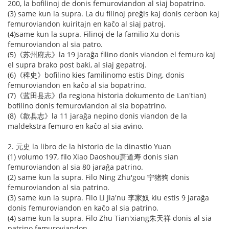
200, la bofilinoj de donis femuroviandon al siaj bopatrino.
(3) same kun la supra. La du filinoj preĝis kaj donis cerbon kaj
femuroviandon kuiritajn en kaĉo al siaj patroj.
(4)same kun la supra. Filinoj de la familio Xu donis
femuroviandon al sia patro.
(5)《苏州府志》la 19 jaraĝa filino donis viandon el femuro kaj
el supra brako post baki, al siaj gepatroj.
(6)《稗史》bofilino kies familinomo estis Ding, donis
femuroviandon en kaĉo al sia bopatrino.
(7)《蓝田县志》(la regiona historia dokumento de Lan'tian)
bofilino donis femuroviandon al sia bopatrino.
(8)《歙县志》la 11 jaraĝa nepino donis viandon de la
maldekstra femuro en kaĉo al sia avino.
2. 元史 la libro de la historio de la dinastio Yuan
(1) volumo 197, filo Xiao Daoshou萧道寿 donis sian
femuroviandon al sia 80 jaraĝa patrino.
(2) same kun la supra. Filo Ning Zhu'gou 宁猪狗 donis
femuroviandon al sia patrino.
(3) same kun la supra. Filo Li Jia'nu 李家奴 kiu estis 9 jaraĝa
donis femuroviandon en kaĉo al sia patrino.
(4) same kun la supra. Filo Zhu Tian'xiang朱天祥 donis al sia
patrino femuroviandon.