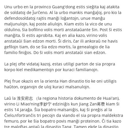
Unu urbo en la provinco Guang'dong estis sieĝita kaj atakita
de soldatoj de Ĵurĉeno. Al la urbo mankis manĝaĵoj, pro kio la
defendosoldatoj rajtis manĝi loĝantojn, unue manĝu
maljunulojn, kaj poste aliulojn. Kiam estis la vico de unu
oldulino, ŝia bofilino volis morti anstataŭante ŝin. Post ŝi estis
manĝita, ŝi estis aprobita. Kaj en alia kazo, virino volis
anstataŭi ŝian edzon morti. Ŝi diris, ĉar ili ankoraŭ ne havis
gefilojn tiam, do se ŝia edzo mortis, la genealogio de lia
familio finiĝos. Do ŝi volis morti anstataŭi sian edzon.
La plej ofte vidataj kazoj, estas utiligi parton de sia propra
korpo kiel medikamentojn por kuraci familianojn.
Plej frue okazis en la orienta Han dinastio tio ke oni utiligis
haŭton, organojn de uloj kuraci malsanulojn.
Laŭ la 淮安府志 （la regiona historia dokumento de Huai'an),
virino Li Miao'ning李妙宁 edziniĝis kun Jiang Zan蒋瓒 kiam ŝi
estis 14 jaraĝa. Ŝia bopatro malsaniĝis, kaj ŝi preĝis al la
Ĉielo,nfortranĉis tri pecojn da viando el sia propra maldekstra
femuro, por ke ŝia bopatro povis manĝi proteinon. Ĉi tia kazo
tre maloftas antaŭ la dinastio Tang. Tamen ekde la dinastio