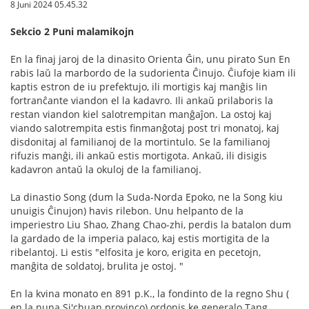
8 Juni 2024 05.45.32
Sekcio 2 Puni malamikojn
En la finaj jaroj de la dinasito Orienta Ĝin, unu pirato Sun En
rabis laŭ la marbordo de la sudorienta Ĉinujo. Ĉiufoje kiam ili
kaptis estron de iu prefektujo, ili mortigis kaj manĝis lin
fortranĉante viandon el la kadavro. Ili ankaŭ prilaboris la
restan viandon kiel salotrempitan manĝaĵon. La ostoj kaj
viando salotrempita estis finmanĝotaj post tri monatoj, kaj
disdonitaj al familianoj de la mortintulo. Se la familianoj
rifuzis manĝi, ili ankaŭ estis mortigota. Ankaŭ, ili disigis
kadavron antaŭ la okuloj de la familianoj.
La dinastio Song (dum la Suda-Norda Epoko, ne la Song kiu
unuigis Ĉinujon) havis rilebon. Unu helpanto de la
imperiestro Liu Shao, Zhang Chao-zhi, perdis la batalon dum
la gardado de la imperia palaco, kaj estis mortigita de la
ribelantoj. Li estis "elfosita je koro, erigita en pecetojn,
manĝita de soldatoj, brulita je ostoj. "
En la kvina monato en 891 p.K., la fondinto de la regno Shu (
en la nuna Si'chuan provinco) ordonis ke generalo Tang