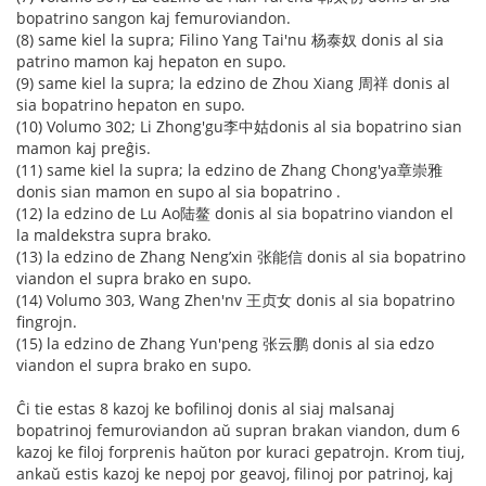
bopatrino sangon kaj femuroviandon.
(8) same kiel la supra; Filino Yang Tai'nu 杨泰奴 donis al sia
patrino mamon kaj hepaton en supo.
(9) same kiel la supra; la edzino de Zhou Xiang 周祥 donis al
sia bopatrino hepaton en supo.
(10) Volumo 302; Li Zhong'gu李中姑donis al sia bopatrino sian
mamon kaj preĝis.
(11) same kiel la supra; la edzino de Zhang Chong'ya章崇雅
donis sian mamon en supo al sia bopatrino .
(12) la edzino de Lu Ao陆鳌 donis al sia bopatrino viandon el
la maldekstra supra brako.
(13) la edzino de Zhang Neng’xin 张能信 donis al sia bopatrino
viandon el supra brako en supo.
(14) Volumo 303, Wang Zhen'nv 王贞女 donis al sia bopatrino
fingrojn.
(15) la edzino de Zhang Yun'peng 张云鹏 donis al sia edzo
viandon el supra brako en supo.
Ĉi tie estas 8 kazoj ke bofilinoj donis al siaj malsanaj
bopatrinoj femuroviandon aŭ supran brakan viandon, dum 6
kazoj ke filoj forprenis haŭton por kuraci gepatrojn. Krom tiuj,
ankaŭ estis kazoj ke nepoj por geavoj, filinoj por patrinoj, kaj