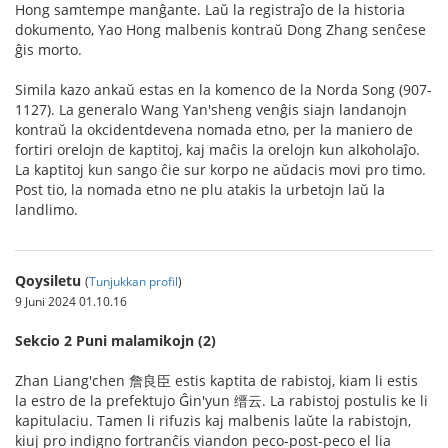
Hong samtempe manĝante. Laŭ la registraĵo de la historia
dokumento, Yao Hong malbenis kontraŭ Dong Zhang senĉese
ĝis morto.
Simila kazo ankaŭ estas en la komenco de la Norda Song (907-
1127). La generalo Wang Yan'sheng venĝis siajn landanojn
kontraŭ la okcidentdevena nomada etno, per la maniero de
fortiri orelojn de kaptitoj, kaj maĉis la orelojn kun alkoholaĵo.
La kaptitoj kun sango ĉie sur korpo ne aŭdacis movi pro timo.
Post tio, la nomada etno ne plu atakis la urbetojn laŭ la
landlimo.
Qoysiletu
(
Tunjukkan profil
)
9 Juni 2024 01.10.16
Sekcio 2 Puni malamikojn (2)
Zhan Liang'chen 詹良臣 estis kaptita de rabistoj, kiam li estis
la estro de la prefektujo Ĝin'yun 缙云. La rabistoj postulis ke li
kapitulaciu. Tamen li rifuzis kaj malbenis laŭte la rabistojn,
kiuj pro indigno fortranĉis viandon peco-post-peco el lia