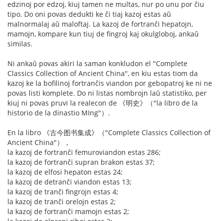
edzinoj por edzoj, kiuj tamen ne multas, nur po unu por ĉiu
tipo. Do oni povas dedukti ke ĉi tiaj kazoj estas aŭ
malnormalaj aŭ maloftaj. La kazoj de fortranĉi hepatojn,
mamojn, kompare kun tiuj de fingroj kaj okulgloboj, ankaŭ
similas.
Ni ankaŭ povas akiri la saman konkludon el "Complete
Classics Collection of Ancient China", en kiu estas tiom da
kazoj ke la bofilinoj fortranĉis viandon por gebopatroj ke ni ne
povas listi komplete. Do ni listas nombrojn laŭ statistiko, per
kiuj ni povas pruvi la realecon de 《明史》（"la libro de la
historio de la dinastio MIng"）.
En la libro 《古今图书集成》（"Complete Classics Collection of
Ancient China"），
la kazoj de fortranĉi femuroviandon estas 286;
la kazoj de fortranĉi supran brakon estas 37;
la kazoj de elfosi hepaton estas 24;
la kazoj de detranĉi viandon estas 13;
la kazoj de tranĉi fingrojn estas 4;
la kazoj de tranĉi orelojn estas 2;
la kazoj de fortranĉi mamojn estas 2;