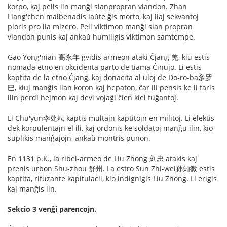
korpo, kaj pelis lin manĝi sianpropran viandon. Zhan
Liang'chen malbenadis laŭte ĝis morto, kaj liaj sekvantoj
ploris pro lia mizero. Peli viktimon manĝi sian propran
viandon punis kaj ankaŭ humiligis viktimon samtempe.
Gao Yong'nian 高永年 gvidis armeon ataki Ĉjang 羌, kiu estis
nomada etno en okcidenta parto de tiama Ĉinujo. Li estis
kaptita de la etno Ĉjang, kaj donacita al uloj de Do-ro-ba多罗
巴, kiuj manĝis lian koron kaj hepaton, ĉar ili pensis ke li faris
ilin perdi hejmon kaj devi vojaĝi ĉien kiel fuĝantoj.
Li Chu'yun李处耘 kaptis multajn kaptitojn en militoj. Li elektis
dek korpulentajn el ili, kaj ordonis ke soldatoj manĝu ilin, kio
suplikis manĝajojn, ankaŭ montris punon.
En 1131 p.K., la ribel-armeo de Liu Zhong 刘忠 atakis kaj
prenis urbon Shu-zhou 舒州. La estro Sun Zhi-wei孙知微 estis
kaptita, rifuzante kapitulacii, kio indignigis Liu Zhong. Li erigis
kaj manĝis lin.
Sekcio 3 venĝi parencojn.