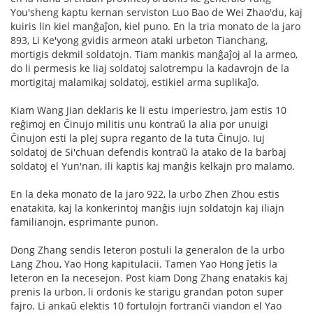
You'sheng kaptu kernan serviston Luo Bao de Wei Zhao'du, kaj
kuiris lin kiel manĝaĵon, kiel puno. En la tria monato de la jaro
893, Li Ke'yong gvidis armeon ataki urbeton Tianchang,
mortigis dekmil soldatojn. Tiam mankis manĝaĵoj al la armeo,
do li permesis ke liaj soldatoj salotrempu la kadavrojn de la
mortigitaj malamikaj soldatoj, estikiel arma suplikaĵo.
Kiam Wang Jian deklaris ke li estu imperiestro, jam estis 10
reĝimoj en Ĉinujo militis unu kontraŭ la alia por unuigi
Ĉinujon esti la plej supra reganto de la tuta Ĉinujo. Iuj
soldatoj de Si'chuan defendis kontraŭ la atako de la barbaj
soldatoj el Yun'nan, ili kaptis kaj manĝis kelkajn pro malamo.
En la deka monato de la jaro 922, la urbo Zhen Zhou estis
enatakita, kaj la konkerintoj manĝis iujn soldatojn kaj iliajn
familianojn, esprimante punon.
Dong Zhang sendis leteron postuli la generalon de la urbo
Lang Zhou, Yao Hong kapitulacii. Tamen Yao Hong ĵetis la
leteron en la necesejon. Post kiam Dong Zhang enatakis kaj
prenis la urbon, li ordonis ke starigu grandan poton super
fajro. Li ankaŭ elektis 10 fortulojn fortranĉi viandon el Yao