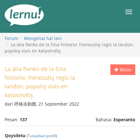
Ke
daftar
Men
isi
Forum
Mengenai hal lain
La alia flanko de la ĉina historio: frenezuloj regis la landon,
popoloj vivis en katastrofoj.
La alia flanko de la ĉina
Balas
historio: frenezuloj regis la
landon, popoloj vivis en
katastrofoj.
dari 呼格吉勒图, 21 September 2022
Pesan:
137
Bahasa:
Esperanto
Qoysiletu
(
Tunjukkan profil
)