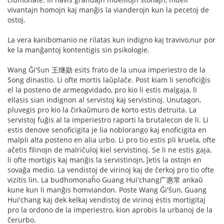
vivantajn homojn kaj manĝis la vianderojn kun la pecetoj de
ostoj.
La vera kanibomanio ne rilatas kun indigno kaj travivo,nur por
ke la manĝantoj kontentigis sin psikologie.
Wang Ĝi'ŝun 王继勋 esits frato de la unua imperiestro de la
Song dinastio. Li ofte mortis laŭplaĉe. Post kiam li senoficiĝis
el la posteno de armeogvidado, pro kio li estis malgaja, li
ellasis sian indignon al servistoj kaj servistinoj. Unutagon,
pluvegis pro kio la ĉirkaŭmuro de korto estis detruita. La
servistoj fuĝis al la imperiestro raporti la brutalecon de li. Li
estis denove senoficigita je lia noblorango kaj enoficigita en
malpli alta posteno en alia urbo. Li pro tio estis pli kruela, ofte
aĉetis filinojn de malriĉuloj kiel servistinoj. Se li ne estis gaja,
li ofte mortigis kaj manĝis la servistinojn, ĵetis la ostojn en
sovaĝa medio. La vendistoj de virinoj kaj de ĉerkoj pro tio ofte
vizitis lin. La budhomonaĥo Guang Hui'chang广惠常 ankaŭ
kune kun li manĝis homviandon. Poste Wang Ĝi'ŝun, Guang
Hui'chang kaj dek kelkaj vendistoj de virinoj estis mortigitaj
pro la ordono de la imperiestro, kion aprobis la urbanoj de la
ĉerurbo.