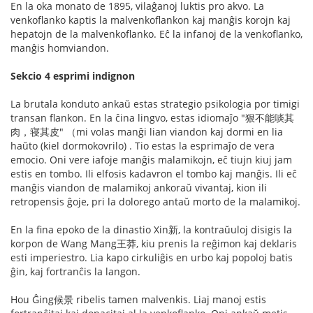
En la oka monato de 1895, vilaĝanoj luktis pro akvo. La
venkoflanko kaptis la malvenkoflankon kaj manĝis korojn kaj
hepatojn de la malvenkoflanko. Eĉ la infanoj de la venkoflanko,
manĝis homviandon.
Sekcio 4 esprimi indignon
La brutala konduto ankaŭ estas strategio psikologia por timigi
transan flankon. En la ĉina lingvo, estas idiomaĵo "狠不能啖其
肉，寝其皮" （mi volas manĝi lian viandon kaj dormi en lia
haŭto (kiel dormokovrilo) . Tio estas la esprimaĵo de vera
emocio. Oni vere iafoje manĝis malamikojn, eĉ tiujn kiuj jam
estis en tombo. Ili elfosis kadavron el tombo kaj manĝis. Ili eĉ
manĝis viandon de malamikoj ankoraŭ vivantaj, kion ili
retropensis ĝoje, pri la dolorego antaŭ morto de la malamikoj.
En la fina epoko de la dinastio Xin新, la kontraŭuloj disigis la
korpon de Wang Mang王莽, kiu prenis la reĝimon kaj deklaris
esti imperiestro. Lia kapo cirkuliĝis en urbo kaj popoloj batis
ĝin, kaj fortranĉis la langon.
Hou Ĝing候景 ribelis tamen malvenkis. Liaj manoj estis