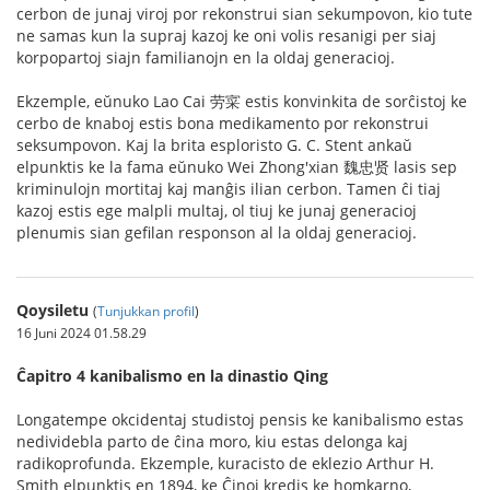
cerbon de junaj viroj por rekonstrui sian sekumpovon, kio tute
ne samas kun la supraj kazoj ke oni volis resanigi per siaj
korpopartoj siajn familianojn en la oldaj generacioj.
Ekzemple, eŭnuko Lao Cai 劳寀 estis konvinkita de sorĉistoj ke
cerbo de knaboj estis bona medikamento por rekonstrui
seksumpovon. Kaj la brita esploristo G. C. Stent ankaŭ
elpunktis ke la fama eŭnuko Wei Zhong'xian 魏忠贤 lasis sep
kriminulojn mortitaj kaj manĝis ilian cerbon. Tamen ĉi tiaj
kazoj estis ege malpli multaj, ol tiuj ke junaj generacioj
plenumis sian gefilan responson al la oldaj generacioj.
Qoysiletu
(
Tunjukkan profil
)
16 Juni 2024 01.58.29
Ĉapitro 4 kanibalismo en la dinastio Qing
Longatempe okcidentaj studistoj pensis ke kanibalismo estas
nedividebla parto de ĉina moro, kiu estas delonga kaj
radikoprofunda. Ekzemple, kuracisto de eklezio Arthur H.
Smith elpunktis en 1894, ke Ĉinoj kredis ke homkarno,