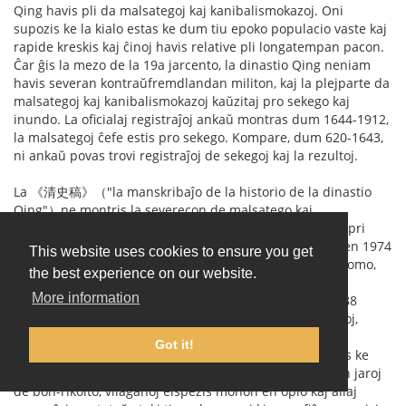
Qing havis pli da malsategoj kaj kanibalismokazoj. Oni
supozis ke la kialo estas ke dum tiu epoko populacio vaste kaj
rapide kreskis kaj ĉinoj havis relative pli longatempan pacon.
Ĉar ĝis la mezo de la 19a jarcento, la dinastio Qing neniam
havis severan kontraŭfremdlandan militon, kaj la plejparte da
malsategoj kaj kanibalismokazoj kaŭzitaj pro sekego kaj
inundo. La oficialaj registraĵoj ankaŭ montras dum 1644-1912,
la malsategoj ĉefe estis pro sekego. Kompare, dum 620-1643,
ni ankaŭ povas trovi registraĵoj de sekegoj kaj la rezultoj.
La 《清史稿》（"la manskribaĵo de la historio de la dinastio
Qing"）ne montris la severecon de malsatego kaj
kanibalismo. Tamen aliaj dokumentoj suplikis detalojn pri
kanibalismo dum 1874-1877. Unu arkeologiista teamo en 1974
This website uses cookies to ensure you get
hazarde trovis ŝtonmonumentaĵo en muro de iu olda domo,
the best experience on our website.
en kiu oni registris teruran situacion de farmistoj dum
More information
sekego. Antaŭ sekego, la vilaĝo havis 51 familiojn kaj 188
personojn. Post tio, nur restis 17 familioj kaj 35 personoj,
perdiĝis 70 % da populacio, pro malsatego. Por travivi,
Got it!
gepatroj manĝis gefilojn. La oldulo en la vilaĝo admonis ke
homoj ne preparis por naturaj katastrofoj. Li diris ke en jaroj
de bon-rikolto, vilaĝanoj elspezis monon en opio kaj aliaj