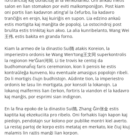
fortranĉitaj kaj donacitaj al la venkoflanko. Oni ankaŭ metis
salon en lian stomakon por eviti malkomponiĝon. Post kiam
oni portis lian kadavron ating'al la ĉefurbo, lia kadavro
tranĉiĝis en erojn, kaj kuiriĝis en supon. Lia edzino ankaŭ
estis mortigita kaj manĝita de popoloj. La ostocindroj post
brulita estis trinkitaj kun akvo. La alia kunribelanto, Wang Wei
王伟, estis bakita en granda forno.
Kiam la armeo de la dinastio Sui隋 atakis Koreion, la
imperiestro ordonis ke Wang Wen'tong王文同 superkontrolis
la regionon He'Ĝian河间. Li tie trovis ke centoj da
budhomonaĥoj faris ceremonion, kion li pensis ke estis
kontraŭleĝa kunveno, kiu eventuale amasigus popolojn ribeli.
Do li mortigis ĉiujn budhistojn. Aŭdinte tion, la imperiestro
ordonis ke lasu lin mortigata, por konsoli la lokanojn. La
lokanoj malfermis lian ĉerkon, fortiris la viandon el la kadavro
kaj manĝis, por esprimi sian indignon.
En la fina epoko de la dinastio Sui隋, Zhang Ĝin张金 estis
kaptita kaj ekzekuciita pro ribelo. Oni forhakis liajn kapon kaj
piedojn, pendotajn sur kolono por publike montri kiel averto.
La restaj partoj de korpo estis metataj en merkato, kie ĉiuj kiuj
malamis lin rajtis manĝi lian korpon.