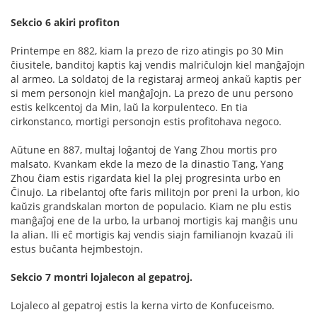
Sekcio 6 akiri profiton
Printempe en 882, kiam la prezo de rizo atingis po 30 Min
ĉiusitele, banditoj kaptis kaj vendis malriĉulojn kiel manĝaĵojn
al armeo. La soldatoj de la registaraj armeoj ankaŭ kaptis per
si mem personojn kiel manĝaĵojn. La prezo de unu persono
estis kelkcentoj da Min, laŭ la korpulenteco. En tia
cirkonstanco, mortigi personojn estis profitohava negoco.
Aŭtune en 887, multaj loĝantoj de Yang Zhou mortis pro
malsato. Kvankam ekde la mezo de la dinastio Tang, Yang
Zhou ĉiam estis rigardata kiel la plej progresinta urbo en
Ĉinujo. La ribelantoj ofte faris militojn por preni la urbon, kio
kaŭzis grandskalan morton de populacio. Kiam ne plu estis
manĝaĵoj ene de la urbo, la urbanoj mortigis kaj manĝis unu
la alian. Ili eĉ mortigis kaj vendis siajn familianojn kvazaŭ ili
estus buĉanta hejmbestojn.
Sekcio 7 montri lojalecon al gepatroj.
Lojaleco al gepatroj estis la kerna virto de Konfuceismo.