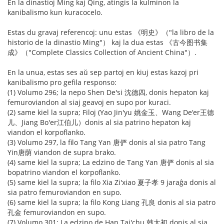
En la dinastioj Ming kaj Qing, atingis la kulminon la
kanibalismo kun kuracocelo.
Estas du gravaj referencoj: unu estas 《明史》（"la libro de la
historio de la dinastio Ming"） kaj la dua estas 《古今图书集
成》（"Complete Classics Collection of Ancient China"）.
En la unua, estas ses aŭ sep partoj en kiuj estas kazoj pri
kanibalismo pro gefila responso:
(1) Volumo 296; la nepo Shen De'si 沈德四, donis hepaton kaj
femuroviandon al siaj geavoj en supo por kuraci.
(2) same kiel la supra; Filoj (Yao Jin'yu 姚金玉、Wang De‘er王德
儿、Jiang Bo'er江伯儿）donis al sia patrino hepaton kaj
viandon el korpoflanko.
(3) Volumo 297, la filo Tang Yan 唐俨 donis al sia patro Tang
Yin唐荫 viandon de supra brako.
(4) same kiel la supra; La edzino de Tang Yan 唐俨 donis al sia
bopatrino viandon el korpoflanko.
(5) same kiel la supra; la filo Xia Zi'xiao 夏子孝 9 jaraĝa donis al
sia patro femuroviandon en supo.
(6) same kiel la supra; la filo Kong Liang 孔良 donis al sia patro
孔金 femuroviandon en supo.
(7) Volumo 301; La edzino de Han Tai'chu 韩太初 donis al sia