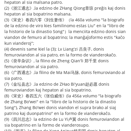
hepaton al sia malsana patro.
(2)《浙江通志》,la edzino de ZHang Qiong章琼 preĝis kaj donis
hepaton al sia bopatrino malsana.
(3)《宋史》卷四六零《刘生妻传》（la 460a volumo "la biografo
de la edzino de viro kies familinomo estas Liu" en la "libro de
la historio de la dinastio Song"）la menciita edzino donis sian
viandon de femuro al bopatrino; la manĝaĵoformo estis "kaĉo
kun vianderoj";
(4) devenis same kiel la (3); Lv Liang'zi 吕良子, donis
femuroviandon al sia patro, en la formo de vianderokaĉo.
(5)《癸辛杂识》, la filino de Zheng Qian'li 郑千里 donis
femuroviandon al sia patro.
(6)《广西通志》,la filino de Ma Mai马脉, donis femuroviando al
sia patro.
(7)《金坛县志》,la edzino de ZHao Bi'yuan赵必愿 donis
femuroviandon kaj hepaton al sia bopatrino.
(8)《宋史》卷四五六《张伯威传》(la 456a volumo "la biografo
de Zhang Bo'wei" en la "libro de la historio de la dinastio
Song"), Zhang Bo'wei donis viandon el supra brako al siaj
patrino kaj duonpatrino" en la formo de vianderokaĉo.
(9)《四川总志》la edzino de Lu Yi卢翼 donis femuroviandon al
sia bopatrino en la formo de vianderosupo.
(10)《闽书》la filino de Yang An'guo杨安国 donis hepaton al