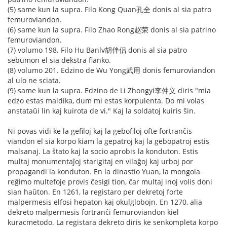
(5) same kun la supra. Filo Kong Quan孔全 donis al sia patro
femuroviandon.
(6) same kun la supra. Filo Zhao Rong赵荣 donis al sia patrino
femuroviandon.
(7) volumo 198. Filo Hu Banlv胡伴侣 donis al sia patro
sebumon el sia dekstra flanko.
(8) volumo 201. Edzino de Wu Yong武用 donis femuroviandon
al ulo ne sciata.
(9) same kun la supra. Edzino de Li Zhongyi李仲义 diris "mia
edzo estas maldika, dum mi estas korpulenta. Do mi volas
anstataŭi lin kaj kuirota de vi." Kaj la soldatoj kuiris ŝin.
Ni povas vidi ke la gefiloj kaj la gebofiloj ofte fortranĉis
viandon el sia korpo kiam la gepatroj kaj la gebopatroj estis
malsanaj. La ŝtato kaj la socio aprobis la konduton. Estis
multaj monumentaĵoj starigitaj en vilaĝoj kaj urboj por
propagandi la konduton. En la dinastio Yuan, la mongola
reĝimo multefoje provis ĉesigi tion, ĉar multaj inoj volis doni
sian haŭton. En 1261, la registaro per dekretoj forte
malpermesis elfosi hepaton kaj okulglobojn. En 1270, alia
dekreto malpermesis fortranĉi femuroviandon kiel
kuracmetodo. La registara dekreto diris ke senkompleta korpo