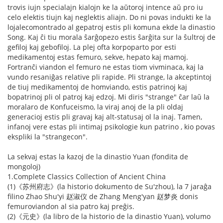
trovis iujn specialajn kialojn ke la aŭtoroj intence aŭ pro iu
celo elektis tiujn kaj neglektis aliajn. Do ni povas indukti ke la
lojalecomontrado al gepatroj estis pli komuna ekde la dinastio
Song. Kaj ĉi tiu morala ŝarĝopezo estis ŝarĝita sur la ŝultroj de
gefiloj kaj gebofiloj. La plej ofta korpoparto por esti
medikamentoj estas femuro, sekve, hepato kaj mamoj.
Fortranĉi viandon el femuro ne estas tiom vivminaca, kaj la
vundo resaniĝas relative pli rapide. Pli strange, la akceptintoj
de tiuj medikamentoj de homviando, estis patrinoj kaj
bopatrinoj pli ol patroj kaj edzoj. Mi diris "strange" ĉar laŭ la
moralaro de Konfuceismo, la viraj anoj de la pli oldaj
generacioj estis pli gravaj kaj alt-statusaj ol la inaj. Tamen,
infanoj vere estas pli intimaj psikologie kun patrino , kio povas
ekspliki la "strangecon".
La sekvaj estas la kazoj de la dinastio Yuan (fondita de
mongoloj)
1.Complete Classics Collection of Ancient China
(1)《苏州府志》(la historio dokumento de Su'zhou), la 7 jaraĝa
filino Zhao Shu'yi 赵淑仪 de Zhang Meng'yan 赵梦炎 donis
femuroviandon al sia patro kaj preĝis.
(2)《元史》(la libro de la historio de la dinastio Yuan), volumo