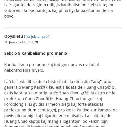
La regantoj de reĝimo utiligis kanibalismon kiel strategion
subpremi la oponantojn, kaj plifortigi la bazŝtonon de sia
povo.
Qoysiletu
(
Tunjukkan profil
)
10 Juni 2024 03.13.20
Sekcio 5 kanibalismo pro manio
Kanibalismo pro puno kaj indigno, povus evolui al
nekontrolebla nivelo.
Laŭ la "olda libro de la historio de la dinastio Tang", unu
generalo Meng Kai孟楷 kiu estis fidata de Huang Chao黄巢,
estis kaptita kaj mortigita de Zhao Chou 赵犨, la estro de la
prefektujo Chen Zhou陈州. Huang Chao indignis kaj
kordoloriĝis. Li gvidis armeon sieĝi kaj forte atakis la
prefektujon dum cent tagoj, pro kio la kultivo sur kampoj ne
povis plenumiĝi kaj loĝantoj ene malsatis. La soldatoj de
Huang Chao kaptis kaj manĝis loĝantojn, po kelkmilojn
ĉiumonate. Ili havis grandajn muelilojn ŝtonajn, mueli