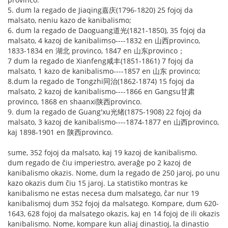
5. dum la regado de Jiaqing嘉庆(1796-1820) 25 fojoj da
malsato, neniu kazo de kanibalismo;
6. dum la regado de Daoguang道光(1821-1850), 35 fojoj da
malsato, 4 kazoj de kanibalimso----1832 en 山西provinco,
1833-1834 en 湖北 provinco, 1847 en 山东provinco；
7 dum la regado de Xianfeng咸丰(1851-1861) 7 fojoj da
malsato, 1 kazo de kanibalismo----1857 en 山东 provinco;
8.dum la regado de Tongzhi同治(1862-1874) 15 fojoj da
malsato, 2 kazoj de kanibalismo----1866 en Gangsu甘肃
provinco, 1868 en shaanxi陕西provinco.
9. dum la regado de Guang'xu光绪(1875-1908) 22 fojoj da
malsato, 3 kazoj de kanibalismo----1874-1877 en 山西provinco,
kaj 1898-1901 en 陕西provinco.
sume, 352 fojoj da malsato, kaj 19 kazoj de kanibalismo.
dum regado de ĉiu imperiestro, averaĝe po 2 kazoj de
kanibalismo okazis. Nome, dum la regado de 250 jaroj, po unu
kazo okazis dum ĉiu 15 jaroj. La statistiko montras ke
kanibalismo ne estas necesa dum malsatego, ĉar nur 19
kanibalismoj dum 352 fojoj da malsatego. Kompare, dum 620-
1643, 628 fojoj da malsatego okazis, kaj en 14 fojoj de ili okazis
kanibalismo. Nome, kompare kun aliaj dinastioj, la dinastio