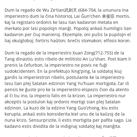
Dum la regado de Wu Ze'tian武则天 (684-704, la ununura ina
imperiestro dum la ĉina historio), Lai Ĝun'chen 来俊臣 mortis,
kaj la registaro ordonis ke lasu lian kadavron metata en
merkato por lasi popolojn manĝi. Popoloj ankaŭ humiligis lian
kadavron per ĉiuj manieroj. Ekzemple, oni puŝis la pupilojn el
liaj okulgloboj; fortiris haŭton; breĉis stomakon; elfosis koron.
Dum la regado de la imperiestro Xuan Zong(712-755) de la
Tang dinastio, estis ribelo de militisto An Lu'shan. Post kiam li
prenis la ĉefurbon, la imperiestro ne povis ne fuĝi
sudokcidenten. En la prefektujo Xing'ping, la soldatoj kiuj
gardis la imperiestron ribelis, postulante ke la imperiestro
lasu lian plej ŝatatan edzinon Yang Yu'huan mortigota, ĉar ili
pensis ke ĝuste pro ke la imperiestro elspezis ĉion da atento
al ĉi tiu ino, la imperio falis en la krizon. La imperiestro nur
akceptis la postulon kaj ordonis mortigi sian plej ŝatatan
edzinon. La kuzo de la edzino Yang Guo'zhong, kiu estis
korupta, ankaŭ estis konsiderita kiel unu de la kaŭzoj de la
nuna krizo. Sensurprizite, li estis mortigita per pafita sago. Lia
kadavro estis dividita de la indignaj soldatoj kaj manĝita.