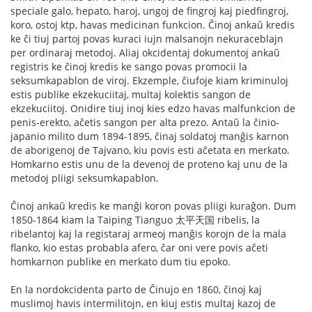
speciale galo, hepato, haroj, ungoj de fingroj kaj piedfingroj,
koro, ostoj ktp, havas medicinan funkcion. Ĉinoj ankaŭ kredis
ke ĉi tiuj partoj povas kuraci iujn malsanojn nekuraceblajn
per ordinaraj metodoj. Aliaj okcidentaj dokumentoj ankaŭ
registris ke ĉinoj kredis ke sango povas promocii la
seksumkapablon de viroj. Ekzemple, ĉiufoje kiam kriminuloj
estis publike ekzekuciitaj, multaj kolektis sangon de
ekzekuciitoj. Onidire tiuj inoj kies edzo havas malfunkcion de
penis-erekto, aĉetis sangon per alta prezo. Antaŭ la ĉinio-
japanio milito dum 1894-1895, ĉinaj soldatoj manĝis karnon
de aborigenoj de Tajvano, kiu povis esti aĉetata en merkato.
Homkarno estis unu de la devenoj de proteno kaj unu de la
metodoj pliigi seksumkapablon.
Ĉinoj ankaŭ kredis ke manĝi koron povas pliigi kuraĝon. Dum
1850-1864 kiam la Taiping Tianguo 太平天国 ribelis, la
ribelantoj kaj la registaraj armeoj manĝis korojn de la mala
flanko, kio estas probabla afero, ĉar oni vere povis aĉeti
homkarnon publike en merkato dum tiu epoko.
En la nordokcidenta parto de Ĉinujo en 1860, ĉinoj kaj
muslimoj havis intermilitojn, en kiuj estis multaj kazoj de