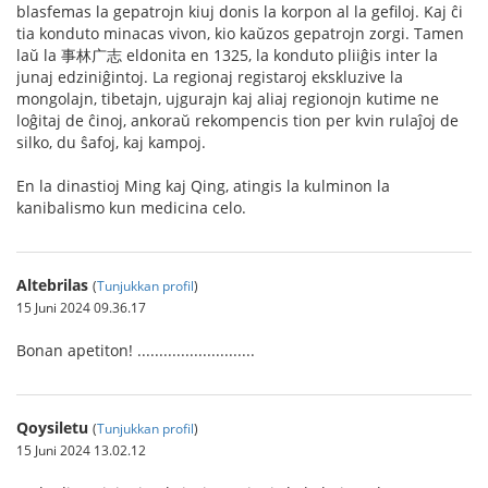
blasfemas la gepatrojn kiuj donis la korpon al la gefiloj. Kaj ĉi
tia konduto minacas vivon, kio kaŭzos gepatrojn zorgi. Tamen
laŭ la 事林广志 eldonita en 1325, la konduto pliiĝis inter la
junaj edziniĝintoj. La regionaj registaroj ekskluzive la
mongolajn, tibetajn, ujgurajn kaj aliaj regionojn kutime ne
loĝitaj de ĉinoj, ankoraŭ rekompencis tion per kvin rulaĵoj de
silko, du ŝafoj, kaj kampoj.
En la dinastioj Ming kaj Qing, atingis la kulminon la
kanibalismo kun medicina celo.
Altebrilas
(
Tunjukkan profil
)
15 Juni 2024 09.36.17
Bonan apetiton! ...........................
Qoysiletu
(
Tunjukkan profil
)
15 Juni 2024 13.02.12