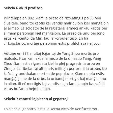
Sekcio 6 akiri profiton
Printempe en 882, kiam la prezo de rizo atingis po 30 Min
ĉiusitele, banditoj kaptis kaj vendis malriĉulojn kiel manĝaĵojn
al armeo. La soldatoj de la registaraj armeoj ankaŭ kaptis per
si mem personojn kiel manĝaĵojn. La prezo de unu persono
estis kelkcentoj da Min, laŭ la korpulenteco. En tia
cirkonstanco, mortigi personojn estis profitohava negoco.
Aŭtune en 887, multaj loĝantoj de Yang Zhou mortis pro
malsato. Kvankam ekde la mezo de la dinastio Tang, Yang
Zhou ĉiam estis rigardata kiel la plej progresinta urbo en
Ĉinujo. La ribelantoj ofte faris militojn por preni la urbon, kio
kaŭzis grandskalan morton de populacio. Kiam ne plu estis
manĝaĵoj ene de la urbo, la urbanoj mortigis kaj manĝis unu
la alian. Ili eĉ mortigis kaj vendis siajn familianojn kvazaŭ ili
estus buĉanta hejmbestojn.
Sekcio 7 montri lojalecon al gepatroj.
Lojaleco al gepatroj estis la kerna virto de Konfuceismo.