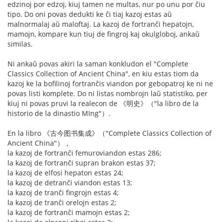
edzinoj por edzoj, kiuj tamen ne multas, nur po unu por ĉiu
tipo. Do oni povas dedukti ke ĉi tiaj kazoj estas aŭ
malnormalaj aŭ maloftaj. La kazoj de fortranĉi hepatojn,
mamojn, kompare kun tiuj de fingroj kaj okulgloboj, ankaŭ
similas.
Ni ankaŭ povas akiri la saman konkludon el "Complete
Classics Collection of Ancient China", en kiu estas tiom da
kazoj ke la bofilinoj fortranĉis viandon por gebopatroj ke ni ne
povas listi komplete. Do ni listas nombrojn laŭ statistiko, per
kiuj ni povas pruvi la realecon de 《明史》（"la libro de la
historio de la dinastio MIng"）.
En la libro 《古今图书集成》（"Complete Classics Collection of
Ancient China"），
la kazoj de fortranĉi femuroviandon estas 286;
la kazoj de fortranĉi supran brakon estas 37;
la kazoj de elfosi hepaton estas 24;
la kazoj de detranĉi viandon estas 13;
la kazoj de tranĉi fingrojn estas 4;
la kazoj de tranĉi orelojn estas 2;
la kazoj de fortranĉi mamojn estas 2;