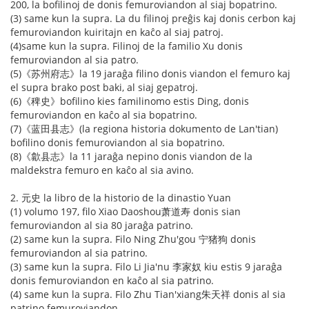
200, la bofilinoj de donis femuroviandon al siaj bopatrino.
(3) same kun la supra. La du filinoj preĝis kaj donis cerbon kaj
femuroviandon kuiritajn en kaĉo al siaj patroj.
(4)same kun la supra. Filinoj de la familio Xu donis
femuroviandon al sia patro.
(5)《苏州府志》la 19 jaraĝa filino donis viandon el femuro kaj
el supra brako post baki, al siaj gepatroj.
(6)《稗史》bofilino kies familinomo estis Ding, donis
femuroviandon en kaĉo al sia bopatrino.
(7)《蓝田县志》(la regiona historia dokumento de Lan'tian)
bofilino donis femuroviandon al sia bopatrino.
(8)《歙县志》la 11 jaraĝa nepino donis viandon de la
maldekstra femuro en kaĉo al sia avino.
2. 元史 la libro de la historio de la dinastio Yuan
(1) volumo 197, filo Xiao Daoshou萧道寿 donis sian
femuroviandon al sia 80 jaraĝa patrino.
(2) same kun la supra. Filo Ning Zhu'gou 宁猪狗 donis
femuroviandon al sia patrino.
(3) same kun la supra. Filo Li Jia'nu 李家奴 kiu estis 9 jaraĝa
donis femuroviandon en kaĉo al sia patrino.
(4) same kun la supra. Filo Zhu Tian'xiang朱天祥 donis al sia
patrino femuroviandon.