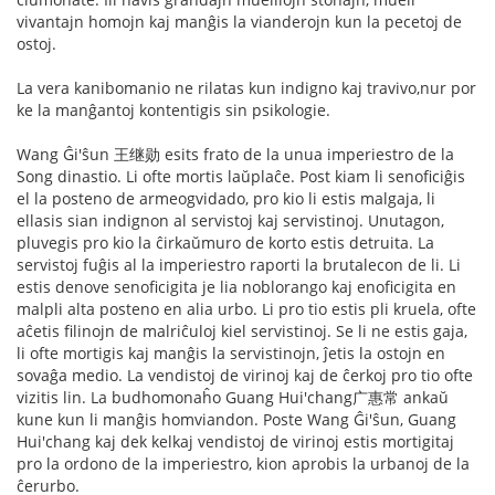
vivantajn homojn kaj manĝis la vianderojn kun la pecetoj de
ostoj.
La vera kanibomanio ne rilatas kun indigno kaj travivo,nur por
ke la manĝantoj kontentigis sin psikologie.
Wang Ĝi'ŝun 王继勋 esits frato de la unua imperiestro de la
Song dinastio. Li ofte mortis laŭplaĉe. Post kiam li senoficiĝis
el la posteno de armeogvidado, pro kio li estis malgaja, li
ellasis sian indignon al servistoj kaj servistinoj. Unutagon,
pluvegis pro kio la ĉirkaŭmuro de korto estis detruita. La
servistoj fuĝis al la imperiestro raporti la brutalecon de li. Li
estis denove senoficigita je lia noblorango kaj enoficigita en
malpli alta posteno en alia urbo. Li pro tio estis pli kruela, ofte
aĉetis filinojn de malriĉuloj kiel servistinoj. Se li ne estis gaja,
li ofte mortigis kaj manĝis la servistinojn, ĵetis la ostojn en
sovaĝa medio. La vendistoj de virinoj kaj de ĉerkoj pro tio ofte
vizitis lin. La budhomonaĥo Guang Hui'chang广惠常 ankaŭ
kune kun li manĝis homviandon. Poste Wang Ĝi'ŝun, Guang
Hui'chang kaj dek kelkaj vendistoj de virinoj estis mortigitaj
pro la ordono de la imperiestro, kion aprobis la urbanoj de la
ĉerurbo.