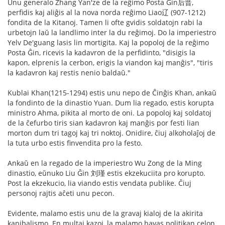
Unu generalo Zhang Yan'ze de la reĝimo Posta Ĝin后晋,
perfidis kaj aliĝis al la nova norda reĝimo Liao辽 (907-1212)
fondita de la Kitanoj. Tamen li ofte gvidis soldatojn rabi la
urbetojn laŭ la landlimo inter la du reĝimoj. Do la imperiestro
Yelv De'guang lasis lin mortigita. Kaj la popoloj de la reĝimo
Posta Ĝin, ricevis la kadavron de la perfidinto, "disigis la
kapon, elprenis la cerbon, erigis la viandon kaj manĝis", "tiris
la kadavron kaj restis nenio baldaŭ."
Kublai Khan(1215-1294) estis unu nepo de Ĉinĝis Khan, ankaŭ
la fondinto de la dinastio Yuan. Dum lia regado, estis korupta
ministro Ahma, pikita al morto de oni. La popoloj kaj soldatoj
de la ĉefurbo tiris sian kadavron kaj manĝis por festi lian
morton dum tri tagoj kaj tri noktoj. Onidire, ĉiuj alkoholaĵoj de
la tuta urbo estis finvendita pro la festo.
Ankaŭ en la regado de la imperiestro Wu Zong de la Ming
dinastio, eŭnuko Liu Ĝin 刘瑾 estis ekzekuciita pro korupto.
Post la ekzekucio, lia viando estis vendata publike. Ĉiuj
personoj rajtis aĉeti unu pecon.
Evidente, malamo estis unu de la gravaj kialoj de la akirita
kanibalismo. En multaj kazoj, la malamo havas politikan celon.