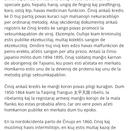
speciale galo, hepato, haroj, ungoj de fingroj kaj piedfingroj,
koro, ostoj ktp, havas medicinan funkcion. Ĉinoj ankaŭ kredis
ke ĉi tiuj partoj povas kuraci iujn malsanojn nekuraceblajn
per ordinaraj metodoj. Aliaj okcidentaj dokumentoj ankaŭ
registris ke ĉinoj kredis ke sango povas promocii la
seksumkapablon de viroj. Ekzemple, ĉiufoje kiam kriminuloj
estis publike ekzekuciitaj, multaj kolektis sangon de
ekzekuciitoj. Onidire tiuj inoj kies edzo havas malfunkcion de
penis-erekto, aĉetis sangon per alta prezo. Antaŭ la ĉinio-
japanio milito dum 1894-1895, ĉinaj soldatoj manĝis karnon
de aborigenoj de Tajvano, kiu povis esti aĉetata en merkato.
Homkarno estis unu de la devenoj de proteno kaj unu de la
metodoj pliigi seksumkapablon.
Ĉinoj ankaŭ kredis ke manĝi koron povas pliigi kuraĝon. Dum
1850-1864 kiam la Taiping Tianguo 太平天国 ribelis, la
ribelantoj kaj la registaraj armeoj manĝis korojn de la mala
flanko, kio estas probabla afero, ĉar oni vere povis aĉeti
homkarnon publike en merkato dum tiu epoko.
En la nordokcidenta parto de Ĉinujo en 1860, ĉinoj kaj
muslimoj havis intermilitojn, en kiuj estis multaj kazoj de