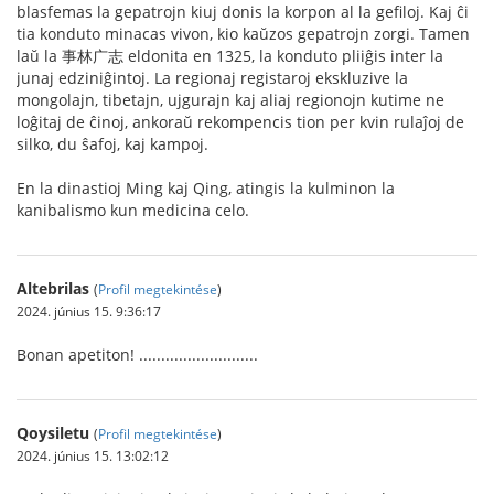
blasfemas la gepatrojn kiuj donis la korpon al la gefiloj. Kaj ĉi
tia konduto minacas vivon, kio kaŭzos gepatrojn zorgi. Tamen
laŭ la 事林广志 eldonita en 1325, la konduto pliiĝis inter la
junaj edziniĝintoj. La regionaj registaroj ekskluzive la
mongolajn, tibetajn, ujgurajn kaj aliaj regionojn kutime ne
loĝitaj de ĉinoj, ankoraŭ rekompencis tion per kvin rulaĵoj de
silko, du ŝafoj, kaj kampoj.
En la dinastioj Ming kaj Qing, atingis la kulminon la
kanibalismo kun medicina celo.
Altebrilas
(
Profil megtekintése
)
2024. június 15. 9:36:17
Bonan apetiton! ...........................
Qoysiletu
(
Profil megtekintése
)
2024. június 15. 13:02:12