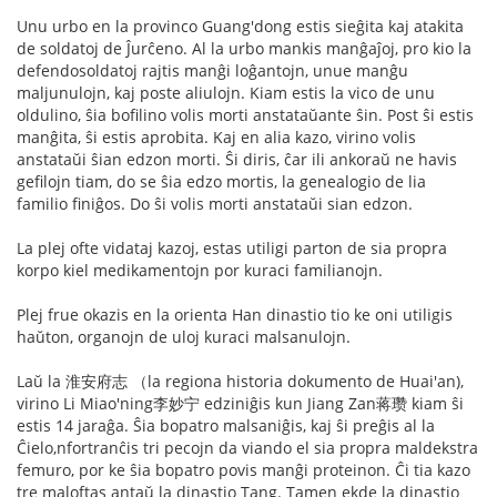
Unu urbo en la provinco Guang'dong estis sieĝita kaj atakita
de soldatoj de Ĵurĉeno. Al la urbo mankis manĝaĵoj, pro kio la
defendosoldatoj rajtis manĝi loĝantojn, unue manĝu
maljunulojn, kaj poste aliulojn. Kiam estis la vico de unu
oldulino, ŝia bofilino volis morti anstataŭante ŝin. Post ŝi estis
manĝita, ŝi estis aprobita. Kaj en alia kazo, virino volis
anstataŭi ŝian edzon morti. Ŝi diris, ĉar ili ankoraŭ ne havis
gefilojn tiam, do se ŝia edzo mortis, la genealogio de lia
familio finiĝos. Do ŝi volis morti anstataŭi sian edzon.
La plej ofte vidataj kazoj, estas utiligi parton de sia propra
korpo kiel medikamentojn por kuraci familianojn.
Plej frue okazis en la orienta Han dinastio tio ke oni utiligis
haŭton, organojn de uloj kuraci malsanulojn.
Laŭ la 淮安府志 （la regiona historia dokumento de Huai'an),
virino Li Miao'ning李妙宁 edziniĝis kun Jiang Zan蒋瓒 kiam ŝi
estis 14 jaraĝa. Ŝia bopatro malsaniĝis, kaj ŝi preĝis al la
Ĉielo,nfortranĉis tri pecojn da viando el sia propra maldekstra
femuro, por ke ŝia bopatro povis manĝi proteinon. Ĉi tia kazo
tre maloftas antaŭ la dinastio Tang. Tamen ekde la dinastio