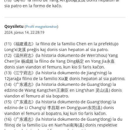
sia patro en la formo de kaĉo.
Qoysiletu
(
Profil megtekintése
)
2024. június 14. 22:28:19
(11)《福建通志》la filino de la familio Chen en la prefektujo
Long'xi龙溪 preĝis kaj donis sian hepaton al sia patro.
(12)《温州府志》(la historia dokumento de Wen'zhou) Yang
Chen'jie 杨成姐 la filino de Yang Ding杨定 en Yong Jia永嘉
donis sian viandon el femuro, kun kio ŝi faris kaĉon.
(13)《江宁府志》(la historia dokumento de Jiang'ning) la
12jaraĝa filino de la familio Xia夏 donis hepaton al sia patrino.
(14)《广东通志》(la historia dokumento de Guang'dong) la
edzino de Wang Kangchen王康臣 en Ling'shan 灵山(县) donis
viandon el femuro al sia bopatro.
(15)《广东通志》(la historia dokumento de Guang'dong) la
edzino de Li Chang'qi 李昌期 en Dong'guan东莞(县) donis
viandon el femuro al bopatro, kaj kun tio faris kaĉon.
(16)《广东通志》(la historia dokumento de Guang'dong) la du
filinoj de la familio Liu en Nan'hai南海(县) donis respektive