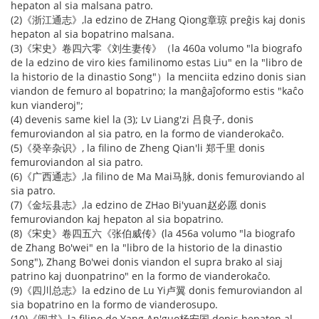
hepaton al sia malsana patro.
(2)《浙江通志》,la edzino de ZHang Qiong章琼 preĝis kaj donis
hepaton al sia bopatrino malsana.
(3)《宋史》卷四六零《刘生妻传》（la 460a volumo "la biografo
de la edzino de viro kies familinomo estas Liu" en la "libro de
la historio de la dinastio Song"）la menciita edzino donis sian
viandon de femuro al bopatrino; la manĝaĵoformo estis "kaĉo
kun vianderoj";
(4) devenis same kiel la (3); Lv Liang'zi 吕良子, donis
femuroviandon al sia patro, en la formo de vianderokaĉo.
(5)《癸辛杂识》, la filino de Zheng Qian'li 郑千里 donis
femuroviandon al sia patro.
(6)《广西通志》,la filino de Ma Mai马脉, donis femuroviando al
sia patro.
(7)《金坛县志》,la edzino de ZHao Bi'yuan赵必愿 donis
femuroviandon kaj hepaton al sia bopatrino.
(8)《宋史》卷四五六《张伯威传》(la 456a volumo "la biografo
de Zhang Bo'wei" en la "libro de la historio de la dinastio
Song"), Zhang Bo'wei donis viandon el supra brako al siaj
patrino kaj duonpatrino" en la formo de vianderokaĉo.
(9)《四川总志》la edzino de Lu Yi卢翼 donis femuroviandon al
sia bopatrino en la formo de vianderosupo.
(10)《闽书》la filino de Yang An'guo杨安国 donis hepaton al