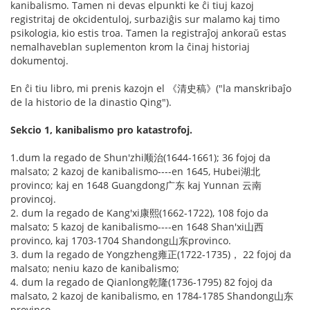
kanibalismo. Tamen ni devas elpunkti ke ĉi tiuj kazoj
registritaj de okcidentuloj, surbaziĝis sur malamo kaj timo
psikologia, kio estis troa. Tamen la registraĵoj ankoraŭ estas
nemalhaveblan suplementon krom la ĉinaj historiaj
dokumentoj.
En ĉi tiu libro, mi prenis kazojn el 《清史稿》("la manskribaĵo
de la historio de la dinastio Qing").
Sekcio 1, kanibalismo pro katastrofoj.
1.dum la regado de Shun'zhi顺治(1644-1661); 36 fojoj da
malsato; 2 kazoj de kanibalismo----en 1645, Hubei湖北
provinco; kaj en 1648 Guangdong广东 kaj Yunnan 云南
provincoj.
2. dum la regado de Kang'xi康熙(1662-1722), 108 fojo da
malsato; 5 kazoj de kanibalismo----en 1648 Shan'xi山西
provinco, kaj 1703-1704 Shandong山东provinco.
3. dum la regado de Yongzheng雍正(1722-1735)， 22 fojoj da
malsato; neniu kazo de kanibalismo;
4. dum la regado de Qianlong乾隆(1736-1795) 82 fojoj da
malsato, 2 kazoj de kanibalismo, en 1784-1785 Shandong山东
provinco.