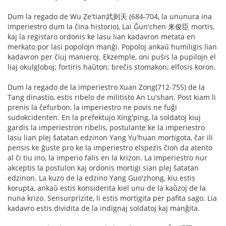
Dum la regado de Wu Ze'tian武则天 (684-704, la ununura ina
imperiestro dum la ĉina historio), Lai Ĝun'chen 来俊臣 mortis,
kaj la registaro ordonis ke lasu lian kadavron metata en
merkato por lasi popolojn manĝi. Popoloj ankaŭ humiligis lian
kadavron per ĉiuj manieroj. Ekzemple, oni puŝis la pupilojn el
liaj okulgloboj; fortiris haŭton; breĉis stomakon; elfosis koron.
Dum la regado de la imperiestro Xuan Zong(712-755) de la
Tang dinastio, estis ribelo de militisto An Lu'shan. Post kiam li
prenis la ĉefurbon, la imperiestro ne povis ne fuĝi
sudokcidenten. En la prefektujo Xing'ping, la soldatoj kiuj
gardis la imperiestron ribelis, postulante ke la imperiestro
lasu lian plej ŝatatan edzinon Yang Yu'huan mortigota, ĉar ili
pensis ke ĝuste pro ke la imperiestro elspezis ĉion da atento
al ĉi tiu ino, la imperio falis en la krizon. La imperiestro nur
akceptis la postulon kaj ordonis mortigi sian plej ŝatatan
edzinon. La kuzo de la edzino Yang Guo'zhong, kiu estis
korupta, ankaŭ estis konsiderita kiel unu de la kaŭzoj de la
nuna krizo. Sensurprizite, li estis mortigita per pafita sago. Lia
kadavro estis dividita de la indignaj soldatoj kaj manĝita.