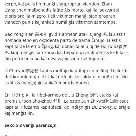
korpo, kaj pelis lin manĝi sianpropran viandon. Zhan
Liang'chen malbenadis laŭte ĝis morto, kaj liaj sekvantoj
ploris pro lia mizero. Peli viktimon manĝi sian propran
viandon punis kaj ankaŭ humiligis viktimon samtempe.
Gao Yong'nian 高永年 gvidis armeon ataki Ĉjang 羌, kiu estis
nomada etno en okcidenta parto de tiama Ĉinujo. Li estis
kaptita de la etno Ĉjang, kaj donacita al uloj de Do-ro-ba多罗
巴, kiuj manĝis lian koron kaj hepaton, ĉar ili pensis ke li faris
ilin perdi hejmon kaj devi vojaĝi ĉien kiel fuĝantoj.
Li Chu'yun李处耘 kaptis multajn kaptitojn en militoj. Li elektis
dek korpulentajn el ili, kaj ordonis ke soldatoj manĝu ilin, kio
suplikis manĝajojn, ankaŭ montris punon.
En 1131 p.K., la ribel-armeo de Liu Zhong 刘忠 atakis kaj
prenis urbon Shu-zhou 舒州. La estro Sun Zhi-wei孙知微 estis
kaptita, rifuzante kapitulacii, kio indignigis Liu Zhong. Li erigis
kaj manĝis lin.
Sekcio 3 venĝi parencojn.