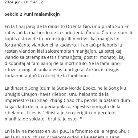
2024. június 8. 5:45:32
Sekcio 2 Puni malamikojn
En la finaj jaroj de la dinasito Orienta Ĝin, unu pirato Sun En
rabis laŭ la marbordo de la sudorienta Ĉinujo. Ĉiufoje kiam ili
kaptis estron de iu prefektujo, ili mortigis kaj manĝis lin
fortranĉante viandon el la kadavro. Ili ankaŭ prilaboris la
restan viandon kiel salotrempitan manĝaĵon. La ostoj kaj
viando salotrempita estis finmanĝotaj post tri monatoj, kaj
disdonitaj al familianoj de la mortintulo. Se la familianoj
rifuzis manĝi, ili ankaŭ estis mortigota. Ankaŭ, ili disigis
kadavron antaŭ la okuloj de la familianoj.
La dinastio Song (dum la Suda-Norda Epoko, ne la Song kiu
unuigis Ĉinujon) havis rilebon. Unu helpanto de la
imperiestro Liu Shao, Zhang Chao-zhi, perdis la batalon dum
la gardado de la imperia palaco, kaj estis mortigita de la
ribelantoj. Li estis "elfosita je koro, erigita en pecetojn,
manĝita de soldatoj, brulita je ostoj. "
En la kvina monato en 891 p.K., la fondinto de la regno Shu (
en la nuna Si'chuan provinco) ordonis ke generalo Tang