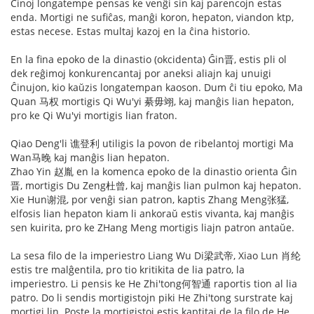
Ĉinoj longatempe pensas ke venĝi sin kaj parencojn estas
enda. Mortigi ne sufiĉas, manĝi koron, hepaton, viandon ktp,
estas necese. Estas multaj kazoj en la ĉina historio.
En la fina epoko de la dinastio (okcidenta) Ĝin晋, estis pli ol
dek reĝimoj konkurencantaj por aneksi aliajn kaj unuigi
Ĉinujon, kio kaŭzis longatempan kaoson. Dum ĉi tiu epoko, Ma
Quan 马权 mortigis Qi Wu'yi 綦毋翊, kaj manĝis lian hepaton,
pro ke Qi Wu'yi mortigis lian fraton.
Qiao Deng'li 谯登利 utiligis la povon de ribelantoj mortigi Ma
Wan马晚 kaj manĝis lian hepaton.
Zhao Yin 赵胤 en la komenca epoko de la dinastio orienta Ĝin
晋, mortigis Du Zeng杜曾, kaj manĝis lian pulmon kaj hepaton.
Xie Hun谢混, por venĝi sian patron, kaptis Zhang Meng张猛,
elfosis lian hepaton kiam li ankoraŭ estis vivanta, kaj manĝis
sen kuirita, pro ke ZHang Meng mortigis liajn patron antaŭe.
La sesa filo de la imperiestro Liang Wu Di梁武帝, Xiao Lun 肖纶
estis tre malĝentila, pro tio kritikita de lia patro, la
imperiestro. Li pensis ke He Zhi'tong何智通 raportis tion al lia
patro. Do li sendis mortigistojn piki He Zhi'tong surstrate kaj
mortigi lin. Poste la mortigistoj estis kaptitaj de la filo de He