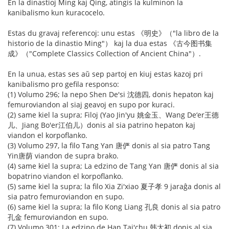
En la dinastioj Ming kaj Qing, atingis la kulminon la
kanibalismo kun kuracocelo.
Estas du gravaj referencoj: unu estas 《明史》（"la libro de la
historio de la dinastio Ming"） kaj la dua estas 《古今图书集
成》（"Complete Classics Collection of Ancient China"）.
En la unua, estas ses aŭ sep partoj en kiuj estas kazoj pri
kanibalismo pro gefila responso:
(1) Volumo 296; la nepo Shen De'si 沈德四, donis hepaton kaj
femuroviandon al siaj geavoj en supo por kuraci.
(2) same kiel la supra; Filoj (Yao Jin'yu 姚金玉、Wang De‘er王德
儿、Jiang Bo'er江伯儿）donis al sia patrino hepaton kaj
viandon el korpoflanko.
(3) Volumo 297, la filo Tang Yan 唐俨 donis al sia patro Tang
Yin唐荫 viandon de supra brako.
(4) same kiel la supra; La edzino de Tang Yan 唐俨 donis al sia
bopatrino viandon el korpoflanko.
(5) same kiel la supra; la filo Xia Zi'xiao 夏子孝 9 jaraĝa donis al
sia patro femuroviandon en supo.
(6) same kiel la supra; la filo Kong Liang 孔良 donis al sia patro
孔金 femuroviandon en supo.
(7) Volumo 301; La edzino de Han Tai'chu 韩太初 donis al sia