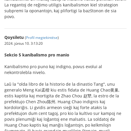
La regantoj de reĝimo utiligis kanibalismon kiel strategion
subpremi la oponantojn, kaj plifortigi la bazŝtonon de sia
povo.
Qoysiletu
(
Profil megtekintése
)
2024. június 10. 3:13:20
Sekcio 5 kanibalismo pro manio
Kanibalismo pro puno kaj indigno, povus evolui al
nekontrolebla nivelo.
Laŭ la "olda libro de la historio de la dinastio Tang", unu
generalo Meng Kai孟楷 kiu estis fidata de Huang Chao黄巢,
estis kaptita kaj mortigita de Zhao Chou 赵犨, la estro de la
prefektujo Chen Zhou陈州. Huang Chao indignis kaj
kordoloriĝis. Li gvidis armeon sieĝi kaj forte atakis la
prefektujon dum cent tagoj, pro kio la kultivo sur kampoj ne
povis plenumiĝi kaj loĝantoj ene malsatis. La soldatoj de
Huang Chao kaptis kaj manĝis loĝantojn, po kelkmilojn
ĉiumonate. Ili havis grandajn muelilojn ŝtonajn, mueli