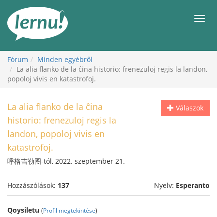
Tartalom
Men
Fórum
Minden egyébről
La alia flanko de la ĉina historio: frenezuloj regis la landon,
popoloj vivis en katastrofoj.
La alia flanko de la ĉina
Válaszok
historio: frenezuloj regis la
landon, popoloj vivis en
katastrofoj.
呼格吉勒图-tól, 2022. szeptember 21.
Hozzászólások:
137
Nyelv:
Esperanto
Qoysiletu
(
Profil megtekintése
)