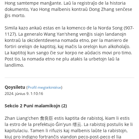
Hong samtempe manĝante. Laŭ la registraĵo de la historia
dokumento, Yao Hong malbenis kontraŭ Dong Zhang senĉese
ĝis morto.
Simila kazo ankaŭ estas en la komenco de la Norda Song (907-
1127). La generalo Wang Yan'sheng venĝis siajn landanojn
kontraŭ la okcidentdevena nomada etno, per la maniero de
fortiri orelojn de kaptitoj, kaj maĉis la orelojn kun alkoholaĵo.
La kaptitoj kun sango ĉie sur korpo ne aŭdacis movi pro timo.
Post tio, la nomada etno ne plu atakis la urbetojn laŭ la
landlimo.
Qoysiletu
(
Profil megtekintése
)
2024. június 9. 1:10:16
Sekcio 2 Puni malamikojn (2)
Zhan Liang'chen 詹良臣 estis kaptita de rabistoj, kiam li estis
la estro de la prefektujo Ĝin'yun 缙云. La rabistoj postulis ke li
kapitulaciu. Tamen li rifuzis kaj malbenis laŭte la rabistojn,
kiuj pro indigno fortranĉis viandon peco-post-peco el lia