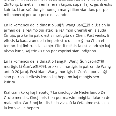
Zhi'tong. Li metis ilin en la feran kaĝon, super fajro, ĝis ili estis
kuirita. Li ankaŭ dungis homojn manĝi ilian viandon, per po
mil moneroj por unu peco da viando.
En la komenco de la dinastio Sui隋, Wang Ban王颁 aliĝis en la
armeo de la reĝimo Sui ataki la reĝimon Chen陈 en la suda
Ĉinujo, pro ke lia patro estis mortigita de Chen. Post venko, li
elfosis la kadavron de la imperiestro de la reĝimo Chen el
tombo, kaj finbrulis la ostojn. Plie, li miksis la ostocindrojn kaj
akvon kune, kaj trinkis tion por esprimi sian indignon.
En la komenco de la dinastio Tang唐, Wang Ĝun'cao王君操
mortigis Li Ĝun'ze李君则, pro ke Li mortigis la patron de Wang
antaŭ 20 jaroj. Post kiam Wang mortigis Li Ĝun'ze por venĝi
sian patron, li elfosis koron kaj hepaton kaj manĝis sen
kuirita.
Kial ĉiam koroj kaj hepatoj ? La ĉinologo de Nederlando De
Gruto menciis, ĉinoj faris tion por maksimumigi la doloron de
malamiko. Ĉar ĉinoj kredis ke la vivo aŭ la ĉefanimo estas en
la koro kaj la hepato.