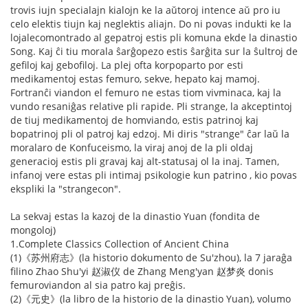
trovis iujn specialajn kialojn ke la aŭtoroj intence aŭ pro iu
celo elektis tiujn kaj neglektis aliajn. Do ni povas indukti ke la
lojalecomontrado al gepatroj estis pli komuna ekde la dinastio
Song. Kaj ĉi tiu morala ŝarĝopezo estis ŝarĝita sur la ŝultroj de
gefiloj kaj gebofiloj. La plej ofta korpoparto por esti
medikamentoj estas femuro, sekve, hepato kaj mamoj.
Fortranĉi viandon el femuro ne estas tiom vivminaca, kaj la
vundo resaniĝas relative pli rapide. Pli strange, la akceptintoj
de tiuj medikamentoj de homviando, estis patrinoj kaj
bopatrinoj pli ol patroj kaj edzoj. Mi diris "strange" ĉar laŭ la
moralaro de Konfuceismo, la viraj anoj de la pli oldaj
generacioj estis pli gravaj kaj alt-statusaj ol la inaj. Tamen,
infanoj vere estas pli intimaj psikologie kun patrino , kio povas
ekspliki la "strangecon".
La sekvaj estas la kazoj de la dinastio Yuan (fondita de
mongoloj)
1.Complete Classics Collection of Ancient China
(1)《苏州府志》(la historio dokumento de Su'zhou), la 7 jaraĝa
filino Zhao Shu'yi 赵淑仪 de Zhang Meng'yan 赵梦炎 donis
femuroviandon al sia patro kaj preĝis.
(2)《元史》(la libro de la historio de la dinastio Yuan), volumo