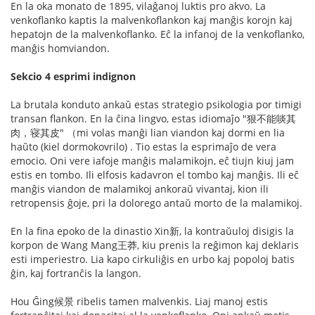
En la oka monato de 1895, vilaĝanoj luktis pro akvo. La
venkoflanko kaptis la malvenkoflankon kaj manĝis korojn kaj
hepatojn de la malvenkoflanko. Eĉ la infanoj de la venkoflanko,
manĝis homviandon.
Sekcio 4 esprimi indignon
La brutala konduto ankaŭ estas strategio psikologia por timigi
transan flankon. En la ĉina lingvo, estas idiomaĵo "狠不能啖其
肉，寝其皮" （mi volas manĝi lian viandon kaj dormi en lia
haŭto (kiel dormokovrilo) . Tio estas la esprimaĵo de vera
emocio. Oni vere iafoje manĝis malamikojn, eĉ tiujn kiuj jam
estis en tombo. Ili elfosis kadavron el tombo kaj manĝis. Ili eĉ
manĝis viandon de malamikoj ankoraŭ vivantaj, kion ili
retropensis ĝoje, pri la dolorego antaŭ morto de la malamikoj.
En la fina epoko de la dinastio Xin新, la kontraŭuloj disigis la
korpon de Wang Mang王莽, kiu prenis la reĝimon kaj deklaris
esti imperiestro. Lia kapo cirkuliĝis en urbo kaj popoloj batis
ĝin, kaj fortranĉis la langon.
Hou Ĝing候景 ribelis tamen malvenkis. Liaj manoj estis