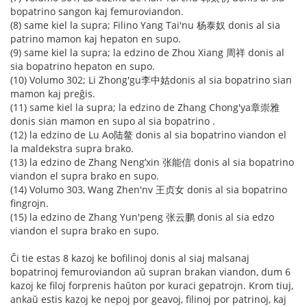
bopatrino sangon kaj femuroviandon.
(8) same kiel la supra; Filino Yang Tai'nu 杨泰奴 donis al sia
patrino mamon kaj hepaton en supo.
(9) same kiel la supra; la edzino de Zhou Xiang 周祥 donis al
sia bopatrino hepaton en supo.
(10) Volumo 302; Li Zhong'gu李中姑donis al sia bopatrino sian
mamon kaj preĝis.
(11) same kiel la supra; la edzino de Zhang Chong'ya章崇雅
donis sian mamon en supo al sia bopatrino .
(12) la edzino de Lu Ao陆鳌 donis al sia bopatrino viandon el
la maldekstra supra brako.
(13) la edzino de Zhang Neng’xin 张能信 donis al sia bopatrino
viandon el supra brako en supo.
(14) Volumo 303, Wang Zhen'nv 王贞女 donis al sia bopatrino
fingrojn.
(15) la edzino de Zhang Yun'peng 张云鹏 donis al sia edzo
viandon el supra brako en supo.
Ĉi tie estas 8 kazoj ke bofilinoj donis al siaj malsanaj
bopatrinoj femuroviandon aŭ supran brakan viandon, dum 6
kazoj ke filoj forprenis haŭton por kuraci gepatrojn. Krom tiuj,
ankaŭ estis kazoj ke nepoj por geavoj, filinoj por patrinoj, kaj