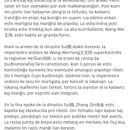
fortranĉitaj kaj donacitaj al la venkoflanko. Oni ankaŭ metis
salon en lian stomakon por eviti malkomponiĝon. Post kiam
oni portis lian kadavron ating'al la ĉefurbo, lia kadavro
tranĉiĝis en erojn, kaj kuiriĝis en supon. Lia edzino ankaŭ
estis mortigita kaj manĝita de popoloj. La ostocindroj post
brulita estis trinkitaj kun akvo. La alia kunribelanto, Wang Wei
王伟, estis bakita en granda forno.
Kiam la armeo de la dinastio Sui隋 atakis Koreion, la
imperiestro ordonis ke Wang Wen'tong王文同 superkontrolis
la regionon He'Ĝian河间. Li tie trovis ke centoj da
budhomonaĥoj faris ceremonion, kion li pensis ke estis
kontraŭleĝa kunveno, kiu eventuale amasigus popolojn ribeli.
Do li mortigis ĉiujn budhistojn. Aŭdinte tion, la imperiestro
ordonis ke lasu lin mortigata, por konsoli la lokanojn. La
lokanoj malfermis lian ĉerkon, fortiris la viandon el la kadavro
kaj manĝis, por esprimi sian indignon.
En la fina epoko de la dinastio Sui隋, Zhang Ĝin张金 estis
kaptita kaj ekzekuciita pro ribelo. Oni forhakis liajn kapon kaj
piedojn, pendotajn sur kolono por publike montri kiel averto.
La restaj partoj de korpo estis metataj en merkato, kie ĉiuj kiuj
malamis lin rajtis manĝi lian korpon.