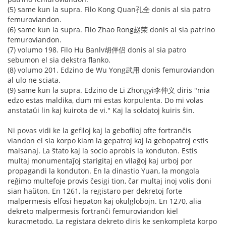
(5) same kun la supra. Filo Kong Quan孔全 donis al sia patro
femuroviandon.
(6) same kun la supra. Filo Zhao Rong赵荣 donis al sia patrino
femuroviandon.
(7) volumo 198. Filo Hu Banlv胡伴侣 donis al sia patro
sebumon el sia dekstra flanko.
(8) volumo 201. Edzino de Wu Yong武用 donis femuroviandon
al ulo ne sciata.
(9) same kun la supra. Edzino de Li Zhongyi李仲义 diris "mia
edzo estas maldika, dum mi estas korpulenta. Do mi volas
anstataŭi lin kaj kuirota de vi." Kaj la soldatoj kuiris ŝin.
Ni povas vidi ke la gefiloj kaj la gebofiloj ofte fortranĉis
viandon el sia korpo kiam la gepatroj kaj la gebopatroj estis
malsanaj. La ŝtato kaj la socio aprobis la konduton. Estis
multaj monumentaĵoj starigitaj en vilaĝoj kaj urboj por
propagandi la konduton. En la dinastio Yuan, la mongola
reĝimo multefoje provis ĉesigi tion, ĉar multaj inoj volis doni
sian haŭton. En 1261, la registaro per dekretoj forte
malpermesis elfosi hepaton kaj okulglobojn. En 1270, alia
dekreto malpermesis fortranĉi femuroviandon kiel
kuracmetodo. La registara dekreto diris ke senkompleta korpo