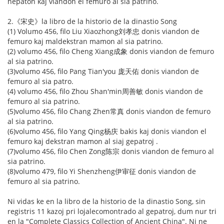
hepaton kaj viandon el femuro al sia patrino.
2.《宋史》la libro de la historio de la dinastio Song
(1) Volumo 456, filo Liu Xiaozhong刘孝忠 donis viandon de
femuro kaj maldekstran mamon al sia patrino.
(2) volumo 456, filo Cheng Xiang成象 donis viandon de femuro
al sia patrino.
(3)volumo 456, filo Pang Tian'you 庞天佑 donis viandon de
femuro al sia patro.
(4) volumo 456, filo Zhou Shan'min周善敏 donis viandon de
femuro al sia patrino.
(5)volumo 456, filo Chang Zhen常真 donis viandon de femuro
al sia patrino.
(6)volumo 456, filo Yang Qing杨庆 bakis kaj donis viandon el
femuro kaj dekstran mamon al siaj gepatroj .
(7)volumo 456, filo Chen Zong陈宗 donis viandon de femuro al
sia patrino.
(8)volumo 479, filo Yi Shenzheng伊审征 donis viandon de
femuro al sia patrino.
Ni vidas ke en la libro de la historio de la dinastio Song, sin
registris 11 kazoj pri lojalecomontrado al gepatroj, dum nur tri
en la "Complete Classics Collection of Ancient China". Ni ne