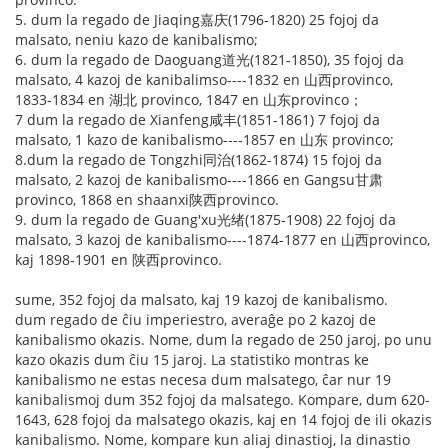
5. dum la regado de Jiaqing嘉庆(1796-1820) 25 fojoj da
malsato, neniu kazo de kanibalismo;
6. dum la regado de Daoguang道光(1821-1850), 35 fojoj da
malsato, 4 kazoj de kanibalimso----1832 en 山西provinco,
1833-1834 en 湖北 provinco, 1847 en 山东provinco；
7 dum la regado de Xianfeng咸丰(1851-1861) 7 fojoj da
malsato, 1 kazo de kanibalismo----1857 en 山东 provinco;
8.dum la regado de Tongzhi同治(1862-1874) 15 fojoj da
malsato, 2 kazoj de kanibalismo----1866 en Gangsu甘肃
provinco, 1868 en shaanxi陕西provinco.
9. dum la regado de Guang'xu光绪(1875-1908) 22 fojoj da
malsato, 3 kazoj de kanibalismo----1874-1877 en 山西provinco,
kaj 1898-1901 en 陕西provinco.
sume, 352 fojoj da malsato, kaj 19 kazoj de kanibalismo.
dum regado de ĉiu imperiestro, averaĝe po 2 kazoj de
kanibalismo okazis. Nome, dum la regado de 250 jaroj, po unu
kazo okazis dum ĉiu 15 jaroj. La statistiko montras ke
kanibalismo ne estas necesa dum malsatego, ĉar nur 19
kanibalismoj dum 352 fojoj da malsatego. Kompare, dum 620-
1643, 628 fojoj da malsatego okazis, kaj en 14 fojoj de ili okazis
kanibalismo. Nome, kompare kun aliaj dinastioj, la dinastio