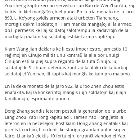
You'sheng kaptu kernan serviston Luo Bao de Wei Zhao'du, kaj
kuiris lin kiel manĝaĵon, kiel puno. En la tria monato de la jaro
893, Li Ke'yong gvidis armeon ataki urbeton Tianchang,
mortigis dekmil soldatojn. Tiam mankis manĝaĵoj al la armeo,
do li permesis ke liaj soldatoj salotrempu la kadavrojn de la
mortigitaj malamikaj soldatoj, estikiel arma suplikaĵo.
Kiam Wang Jian deklaris ke li estu imperiestro, jam estis 10
reĝimoj en Ĉinujo militis unu kontraŭ la alia por unuigi
Ĉinujon esti la plej supra reganto de la tuta Ĉinujo. Iuj
soldatoj de Si'chuan defendis kontraŭ la atako de la barbaj
soldatoj el Yun'nan, ili kaptis kaj manĝis kelkajn pro malamo.
En la deka monato de la jaro 922, la urbo Zhen Zhou estis
enatakita, kaj la konkerintoj manĝis iujn soldatojn kaj iliajn
familianojn, esprimante punon.
Dong Zhang sendis leteron postuli la generalon de la urbo
Lang Zhou, Yao Hong kapitulacii. Tamen Yao Hong ĵetis la
leteron en la necesejon. Post kiam Dong Zhang enatakis kaj
prenis la urbon, li ordonis ke starigu grandan poton super
fajro. Li ankaŭ elektis 10 fortulojn fortranĉi viandon el Yao