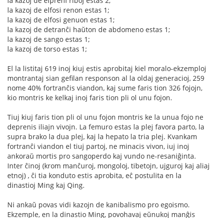
la kazoj de elpreni riboj estas 2;
la kazoj de elfosi renon estas 1;
la kazoj de elfosi genuon estas 1;
la kazoj de detranĉi haŭton de abdomeno estas 1;
la kazoj de sango estas 1;
la kazoj de torso estas 1;
El la listitaj 619 inoj kiuj estis aprobitaj kiel moralo-ekzemploj
montrantaj sian gefilan responson al la oldaj generacioj, 259
nome 40% fortranĉis viandon, kaj sume faris tion 326 fojojn,
kio montris ke kelkaj inoj faris tion pli ol unu fojon.
Tiuj kiuj faris tion pli ol unu fojon montris ke la unua fojo ne
deprenis iliajn vivojn. La femuro estas la plej favora parto, la
supra brako la dua plej, kaj la hepato la tria plej. Kvankam
fortranĉi viandon el tiuj partoj, ne minacis vivon, iuj inoj
ankoraŭ mortis pro sangoperdo kaj vundo ne-resaniĝinta.
Inter ĉinoj (krom manĉuroj, mongoloj, tibetojn, ujguroj kaj aliaj
etnoj) , ĉi tia konduto estis aprobita, eĉ postulita en la
dinastioj Ming kaj Qing.
Ni ankaŭ povas vidi kazojn de kanibalismo pro egoismo.
Ekzemple, en la dinastio Ming, povohavaj eŭnukoj manĝis