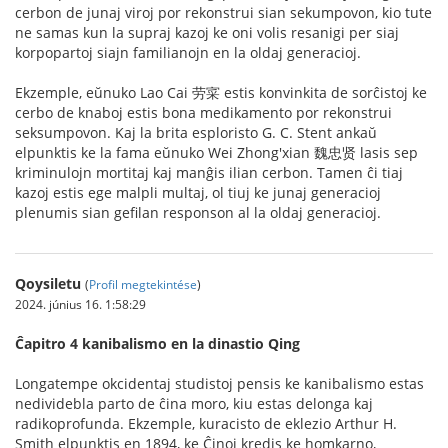
cerbon de junaj viroj por rekonstrui sian sekumpovon, kio tute
ne samas kun la supraj kazoj ke oni volis resanigi per siaj
korpopartoj siajn familianojn en la oldaj generacioj.
Ekzemple, eŭnuko Lao Cai 劳寀 estis konvinkita de sorĉistoj ke
cerbo de knaboj estis bona medikamento por rekonstrui
seksumpovon. Kaj la brita esploristo G. C. Stent ankaŭ
elpunktis ke la fama eŭnuko Wei Zhong'xian 魏忠贤 lasis sep
kriminulojn mortitaj kaj manĝis ilian cerbon. Tamen ĉi tiaj
kazoj estis ege malpli multaj, ol tiuj ke junaj generacioj
plenumis sian gefilan responson al la oldaj generacioj.
Qoysiletu
(
Profil megtekintése
)
2024. június 16. 1:58:29
Ĉapitro 4 kanibalismo en la dinastio Qing
Longatempe okcidentaj studistoj pensis ke kanibalismo estas
nedividebla parto de ĉina moro, kiu estas delonga kaj
radikoprofunda. Ekzemple, kuracisto de eklezio Arthur H.
Smith elpunktis en 1894, ke Ĉinoj kredis ke homkarno,