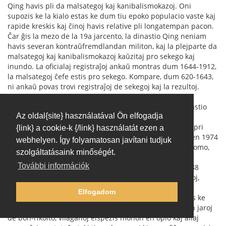
Qing havis pli da malsategoj kaj kanibalismokazoj. Oni
supozis ke la kialo estas ke dum tiu epoko populacio vaste kaj
rapide kreskis kaj ĉinoj havis relative pli longatempan pacon.
Ĉar ĝis la mezo de la 19a jarcento, la dinastio Qing neniam
havis severan kontraŭfremdlandan militon, kaj la plejparte da
malsategoj kaj kanibalismokazoj kaŭzitaj pro sekego kaj
inundo. La oficialaj registraĵoj ankaŭ montras dum 1644-1912,
la malsategoj ĉefe estis pro sekego. Kompare, dum 620-1643,
ni ankaŭ povas trovi registraĵoj de sekegoj kaj la rezultoj.
La 《清史稿》（"la manskribaĵo de la historio de la dinastio
Az oldal{site} használatával Ön elfogadja
Qing"）ne montris la severecon de malsatego kaj
kanibalismo. Tamen aliaj dokumentoj suplikis detalojn pri
{link} a cookie-k {/link} használatát ezen a
kanibalismo dum 1874-1877. Unu arkeologiista teamo en 1974
webhelyen. Így folyamatosan javítani tudjuk
hazarde trovis ŝtonmonumentaĵo en muro de iu olda domo,
szolgáltatásaink minőségét.
en kiu oni registris teruran situacion de farmistoj dum
További információk
sekego. Antaŭ sekego, la vilaĝo havis 51 familiojn kaj 188
personojn. Post tio, nur restis 17 familioj kaj 35 personoj,
perdiĝis 70 % da populacio, pro malsatego. Por travivi,
Elfogadom
gepatroj manĝis gefilojn. La oldulo en la vilaĝo admonis ke
homoj ne preparis por naturaj katastrofoj. Li diris ke en jaroj
de bon-rikolto, vilaĝanoj elspezis monon en opio kaj aliaj