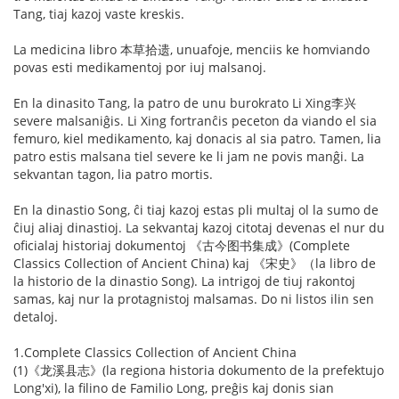
Tang, tiaj kazoj vaste kreskis.
La medicina libro 本草拾遗, unuafoje, menciis ke homviando
povas esti medikamentoj por iuj malsanoj.
En la dinasito Tang, la patro de unu burokrato Li Xing李兴
severe malsaniĝis. Li Xing fortranĉis peceton da viando el sia
femuro, kiel medikamento, kaj donacis al sia patro. Tamen, lia
patro estis malsana tiel severe ke li jam ne povis manĝi. La
sekvantan tagon, lia patro mortis.
En la dinastio Song, ĉi tiaj kazoj estas pli multaj ol la sumo de
ĉiuj aliaj dinastioj. La sekvantaj kazoj citotaj devenas el nur du
oficialaj historiaj dokumentoj 《古今图书集成》(Complete
Classics Collection of Ancient China) kaj 《宋史》（la libro de
la historio de la dinastio Song). La intrigoj de tiuj rakontoj
samas, kaj nur la protagnistoj malsamas. Do ni listos ilin sen
detaloj.
1.Complete Classics Collection of Ancient China
(1)《龙溪县志》(la regiona historia dokumento de la prefektujo
Long'xi), la filino de Familio Long, preĝis kaj donis sian