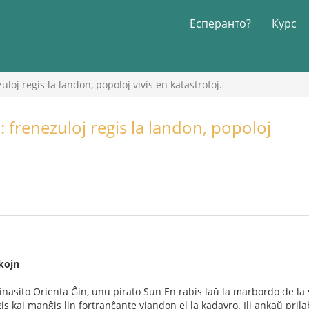
Есперанто?
Курс
zuloj regis la landon, popoloj vivis en katastrofoj.
o: frenezuloj regis la landon, popoloj
kojn
 dinasito Orienta Ĝin, unu pirato Sun En rabis laŭ la marbordo de la 
igis kaj manĝis lin fortranĉante viandon el la kadavro. Ili ankaŭ pri