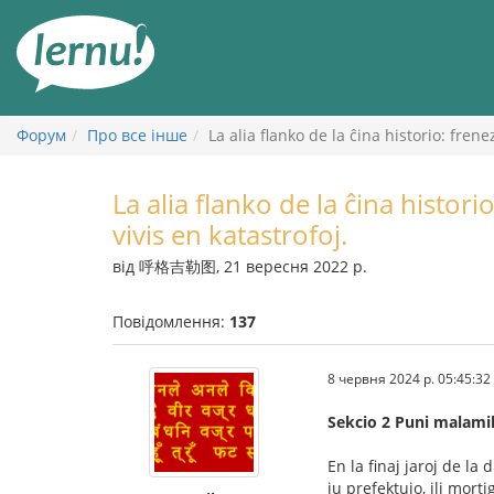
До
змісту
Форум
Про все інше
La alia flanko de la ĉina historio: frene
La alia flanko de la ĉina histori
vivis en katastrofoj.
від 呼格吉勒图, 21 вересня 2022 р.
Повідомлення:
137
8 червня 2024 р. 05:45:32
Sekcio 2 Puni malami
En la finaj jaroj de la
iu prefektujo, ili mort