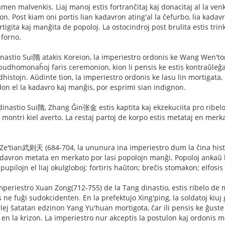
en malvenkis. Liaj manoj estis fortranĉitaj kaj donacitaj al la ve
. Post kiam oni portis lian kadavron ating'al la ĉefurbo, lia kadavro
tigita kaj manĝita de popoloj. La ostocindroj post brulita estis tri
 forno.
inastio Sui隋 atakis Koreion, la imperiestro ordonis ke Wang Wen
a budhomonaĥoj faris ceremonion, kion li pensis ke estis kontraŭleĝ
dhistojn. Aŭdinte tion, la imperiestro ordonis ke lasu lin mortigata,
ndon el la kadavro kaj manĝis, por esprimi sian indignon.
 dinastio Sui隋, Zhang Ĝin张金 estis kaptita kaj ekzekuciita pro ribelo
montri kiel averto. La restaj partoj de korpo estis metataj en merkat
e'tian武则天 (684-704, la ununura ina imperiestro dum la ĉina histo
adavron metata en merkato por lasi popolojn manĝi. Popoloj ankaŭ h
pupilojn el liaj okulgloboj; fortiris haŭton; breĉis stomakon; elfosis
periestro Xuan Zong(712-755) de la Tang dinastio, estis ribelo de mi
 ne fuĝi sudokcidenten. En la prefektujo Xing'ping, la soldatoj kiuj 
lej ŝatatan edzinon Yang Yu'huan mortigota, ĉar ili pensis ke ĝuste 
is en la krizon. La imperiestro nur akceptis la postulon kaj ordonis m