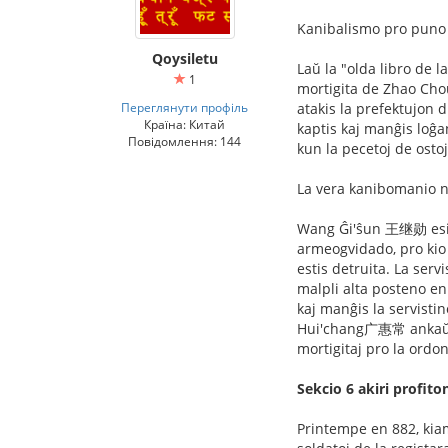
Kanibalismo pro puno k
Qoysiletu
Laŭ la "olda libro de 
1
mortigita de Zhao Chou
Переглянути профіль
atakis la prefektujon 
Країна: Китай
kaptis kaj manĝis loĝa
Повідомлення: 144
kun la pecetoj de ostoj
La vera kanibomanio ne
Wang Ĝi'ŝun 王继勋 esits 
armeogvidado, pro kio l
estis detruita. La servi
malpli alta posteno en a
kaj manĝis la servistin
Hui'chang广惠常 ankaŭ ku
mortigitaj pro la ordo
Sekcio 6 akiri profito
Printempe en 882, kiam