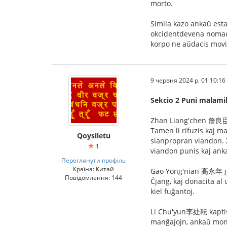
morto.
Simila kazo ankaŭ est
okcidentdevena nomada 
korpo ne aŭdacis movi 
9 червня 2024 р. 01:10:16
Sekcio 2 Puni malamik
Zhan Liang'chen 詹良臣 est
Tamen li rifuzis kaj ma
Qoysiletu
sianpropran viandon. Z
1
viandon punis kaj ank
Переглянути профіль
Країна: Китай
Gao Yong'nian 高永年 gvi
Повідомлення: 144
Ĉjang, kaj donacita al 
kiel fuĝantoj.
Li Chu'yun李处耘 kaptis mu
manĝajojn, ankaŭ mon