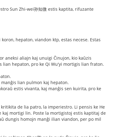
stro Sun Zhi-wei孙知微 estis kaptita, rifuzante
 koron, hepaton, viandon ktp, estas necese. Estas
r aneksi aliajn kaj unuigi Ĉinujon, kio kaŭzis
an hepaton, pro ke Qi Wu'yi mortigis lian fraton.
paton.
 manĝis lian pulmon kaj hepaton.
raŭ estis vivanta, kaj manĝis sen kuirita, pro ke
itikita de lia patro, la imperiestro. Li pensis ke He
kaj mortigi lin. Poste la mortigistoj estis kaptitaj de
i ankaŭ dungis homojn manĝi ilian viandon, per po mil