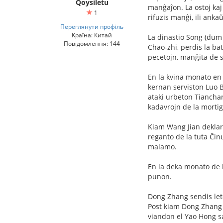
Qoysiletu
manĝaĵon. La ostoj kaj 
1
rifuzis manĝi, ili anka
Переглянути профіль
Країна: Китай
La dinastio Song (dum 
Повідомлення: 144
Chao-zhi, perdis la bat
pecetojn, manĝita de so
En la kvina monato en 
kernan serviston Luo B
ataki urbeton Tianchan
kadavrojn de la mortigi
Kiam Wang Jian deklaris
reganto de la tuta Ĉinu
malamo.
En la deka monato de la
punon.
Dong Zhang sendis lete
Post kiam Dong Zhang e
viandon el Yao Hong s