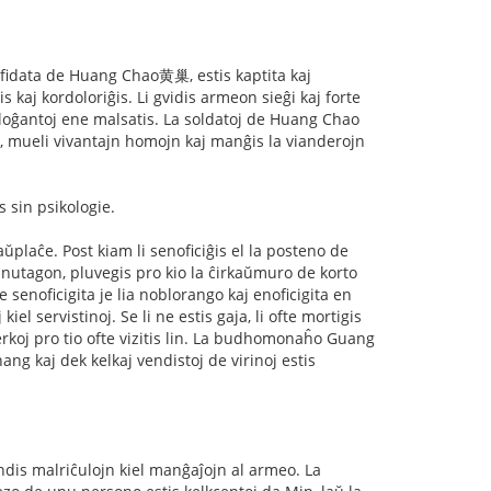
s fidata de Huang Chao黄巢, estis kaptita kaj
aj kordoloriĝis. Li gvidis armeon sieĝi kaj forte
j loĝantoj ene malsatis. La soldatoj de Huang Chao
n, mueli vivantajn homojn kaj manĝis la vianderojn
 sin psikologie.
plaĉe. Post kiam li senoficiĝis el la posteno de
. Unutagon, pluvegis pro kio la ĉirkaŭmuro de korto
ve senoficigita je lia noblorango kaj enoficigita en
kiel servistinoj. Se li ne estis gaja, li ofte mortigis
ĉerkoj pro tio ofte vizitis lin. La budhomonaĥo Guang
kaj dek kelkaj vendistoj de virinoj estis
endis malriĉulojn kiel manĝaĵojn al armeo. La