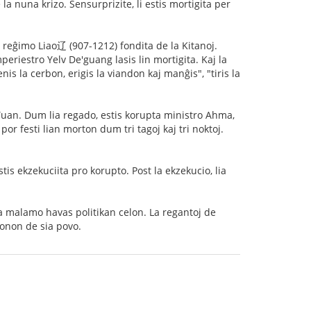
a nuna krizo. Sensurprizite, li estis mortigita per
 reĝimo Liao辽 (907-1212) fondita de la Kitanoj.
periestro Yelv De'guang lasis lin mortigita. Kaj la
nis la cerbon, erigis la viandon kaj manĝis", "tiris la
Yuan. Dum lia regado, estis korupta ministro Ahma,
por festi lian morton dum tri tagoj kaj tri noktoj.
s ekzekuciita pro korupto. Post la ekzekucio, lia
 la malamo havas politikan celon. La regantoj de
tonon de sia povo.