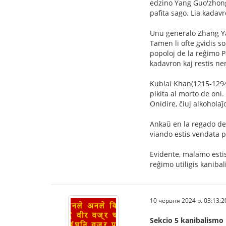
edzino Yang Guo'zhong, 
pafita sago. Lia kadavr
Unu generalo Zhang Yan
Tamen li ofte gvidis so
popoloj de la reĝimo Po
kadavron kaj restis ne
Kublai Khan(1215-1294)
pikita al morto de oni.
Onidire, ĉiuj alkoholaĵo
Ankaŭ en la regado de 
viando estis vendata p
Evidente, malamo estis
reĝimo utiligis kaniba
10 червня 2024 р. 03:13:2
Sekcio 5 kanibalismo