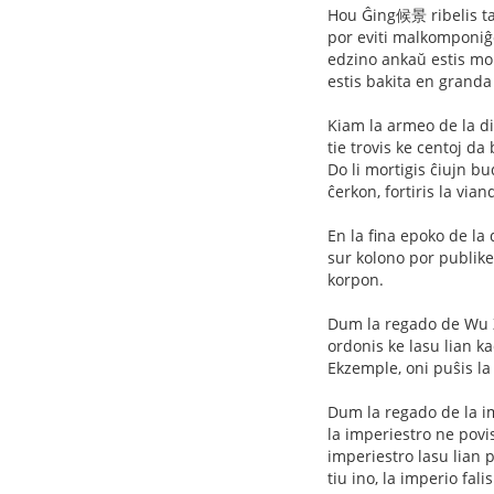
Hou Ĝing候景 ribelis tam
por eviti malkomponiĝon
edzino ankaŭ estis mor
estis bakita en granda
Kiam la armeo de la d
tie trovis ke centoj d
Do li mortigis ĉiujn bu
ĉerkon, fortiris la via
En la fina epoko de la
sur kolono por publike 
korpon.
Dum la regado de Wu Z
ordonis ke lasu lian k
Ekzemple, oni puŝis la 
Dum la regado de la im
la imperiestro ne povis
imperiestro lasu lian p
tiu ino, la imperio fal