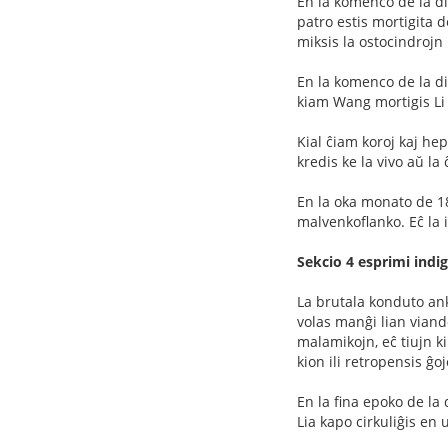
En la komenco de la d
patro estis mortigita d
miksis la ostocindrojn 
En la komenco de la d
kiam Wang mortigis Li 
Kial ĉiam koroj kaj he
kredis ke la vivo aŭ la
En la oka monato de 18
malvenkoflanko. Eĉ la
Sekcio 4 esprimi indi
La brutala konduto a
volas manĝi lian viand
malamikojn, eĉ tiujn k
kion ili retropensis ĝo
En la fina epoko de la
Lia kapo cirkuliĝis en 