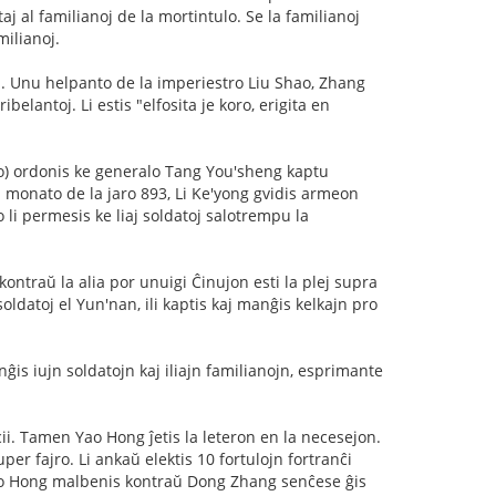
j al familianoj de la mortintulo. Se la familianoj
milianoj.
n. Unu helpanto de la imperiestro Liu Shao, Zhang
elantoj. Li estis "elfosita je koro, erigita en
co) ordonis ke generalo Tang You'sheng kaptu
ia monato de la jaro 893, Li Ke'yong gvidis armeon
li permesis ke liaj soldatoj salotrempu la
kontraŭ la alia por unuigi Ĉinujon esti la plej supra
oldatoj el Yun'nan, ili kaptis kaj manĝis kelkajn pro
ĝis iujn soldatojn kaj iliajn familianojn, esprimante
i. Tamen Yao Hong ĵetis la leteron en la necesejon.
er fajro. Li ankaŭ elektis 10 fortulojn fortranĉi
ao Hong malbenis kontraŭ Dong Zhang senĉese ĝis