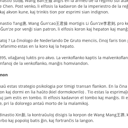
inastio Sui隋, Wang Ban王颁 aliĝis en la armeo de la reĝimo Sui atak
e Chen. Post venko, li elfosis la kadavron de la imperiestro de la reĝi
kaj akvon kune, kaj trinkis tion por esprimi sian indignon.
inastio Tang唐, Wang Ĝun'cao王君操 mortigis Li Ĝun'ze李君则, pro ke Li
Ĝun'ze por venĝi sian patron, li elfosis koron kaj hepaton kaj manĝi
patoj ? La ĉinologo de Nederlando De Gruto menciis, ĉinoj faris ti
 ĉefanimo estas en la koro kaj la hepato.
95, vilaĝanoj luktis pro akvo. La venkoflanko kaptis la malvenkofla
 infanoj de la venkoflanko, manĝis homviandon.
gnon
nkaŭ estas strategio psikologia por timigi transan flankon. En 
on kaj dormi en lia haŭto (kiel dormokovrilo) . Tio estas la esprima
iuj jam estis en tombo. Ili elfosis kadavron el tombo kaj manĝis. Il
je, pri la dolorego antaŭ morto de la malamikoj.
 dinastio Xin新, la kontraŭuloj disigis la korpon de Wang Mang王莽, ki
urbo kaj popoloj batis ĝin, kaj fortranĉis la langon.