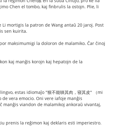
i la reĝimon Chen陈 en la suda Ĉinujo, pro ke lia
mo Chen el tombo, kaj finbrulis la ostojn. Plie, li
 mortigis la patron de Wang antaŭ 20 jaroj. Post
s sen kuirita.
on por maksimumigi la doloron de malamiko. Ĉar ĉinoj
nkon kaj manĝis korojn kaj hepatojn de la
la ĉina lingvo, estas idiomaĵo "狠不能啖其肉，寝其皮" （mi
ĵo de vera emocio. Oni vere iafoje manĝis
i eĉ manĝis viandon de malamikoj ankoraŭ vivantaj,
u prenis la reĝimon kaj deklaris esti imperiestro.