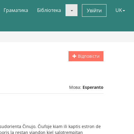
Граматика
Бібліотека
UK
Увійти
Відповісти
Мова:
Esperanto
sudorienta Ĉinujo. Ĉiufoje kiam ili kaptis estron de
laboris la restan viandon kiel salotrempitan