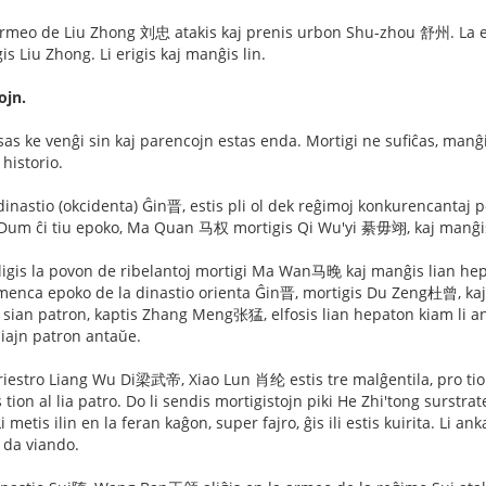
l-armeo de Liu Zhong 刘忠 atakis kaj prenis urbon Shu-zhou 舒州. La e
gis Liu Zhong. Li erigis kaj manĝis lin.
ojn.
s ke venĝi sin kaj parencojn estas enda. Mortigi ne sufiĉas, manĝi
 historio.
dinastio (okcidenta) Ĝin晋, estis pli ol dek reĝimoj konkurencantaj po
um ĉi tiu epoko, Ma Quan 马权 mortigis Qi Wu'yi 綦毋翊, kaj manĝis li
igis la povon de ribelantoj mortigi Ma Wan马晚 kaj manĝis lian he
enca epoko de la dinastio orienta Ĝin晋, mortigis Du Zeng杜曾, kaj
ian patron, kaptis Zhang Meng张猛, elfosis lian hepaton kiam li anko
iajn patron antaŭe.
riestro Liang Wu Di梁武帝, Xiao Lun 肖纶 estis tre malĝentila, pro tio kr
on al lia patro. Do li sendis mortigistojn piki He Zhi'tong surstrate 
 Li metis ilin en la feran kaĝon, super fajro, ĝis ili estis kuirita. L
 da viando.