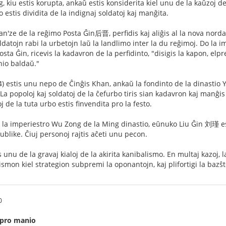
kiu estis korupta, ankaŭ estis konsiderita kiel unu de la kaŭzoj de l
o estis dividita de la indignaj soldatoj kaj manĝita.
'ze de la reĝimo Posta Ĝin后晋, perfidis kaj aliĝis al la nova norda
ldatojn rabi la urbetojn laŭ la landlimo inter la du reĝimoj. Do la im
sta Ĝin, ricevis la kadavron de la perfidinto, "disigis la kapon, elpre
nio baldaŭ."
 estis unu nepo de Ĉinĝis Khan, ankaŭ la fondinto de la dinastio 
 La popoloj kaj soldatoj de la ĉefurbo tiris sian kadavron kaj manĝis 
j de la tuta urbo estis finvendita pro la festo.
la imperiestro Wu Zong de la Ming dinastio, eŭnuko Liu Ĝin 刘瑾 esti
ublike. Ĉiuj personoj rajtis aĉeti unu pecon.
 unu de la gravaj kialoj de la akirita kanibalismo. En multaj kazoj,
lismon kiel strategion subpremi la oponantojn, kaj plifortigi la bazŝ
0
 pro manio