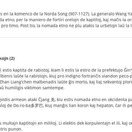
as en la komenco de la Norda Song (907-1127). La generalo Wang Ya
etno, per la maniero de fortiri orelojn de kaptitoj, kaj maĉis la or
pro timo. Post tio, la nomada etno ne plu atakis la urbetojn laŭ la 
ojn (2)
is kaptita de rabistoj, kiam li estis la estro de la prefektujo Ĝin'
lbenis laŭte la rabistojn, kiuj pro indigno fortranĉis viandon peco-p
han Liang'chen malbenadis laŭte ĝis morto, kaj liaj sekvantoj plori
aŭ humiligis viktimon samtempe.
dis armeon ataki Ĉjang 羌, kiu estis nomada etno en okcidenta parto
uloj de Do-ro-ba多罗巴, kiuj manĝis lian koron kaj hepaton, ĉar ili pens
ltajn kaptitojn en militoj. Li elektis dek korpulentajn el ili, kaj o
tris punon.