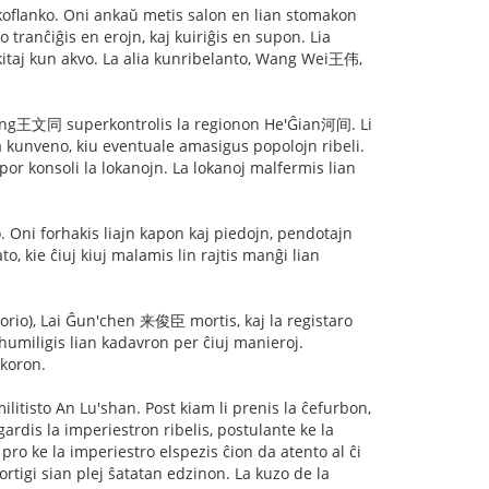
nkoflanko. Oni ankaŭ metis salon en lian stomakon
 tranĉiĝis en erojn, kaj kuiriĝis en supon. Lia
nkitaj kun akvo. La alia kunribelanto, Wang Wei王伟,
'tong王文同 superkontrolis la regionon He'Ĝian河间. Li
a kunveno, kiu eventuale amasigus popolojn ribeli.
 por konsoli la lokanojn. La lokanoj malfermis lian
. Oni forhakis liajn kapon kaj piedojn, pendotajn
o, kie ĉiuj kiuj malamis lin rajtis manĝi lian
rio), Lai Ĝun'chen 来俊臣 mortis, kaj la registaro
umiligis lian kadavron per ĉiuj manieroj.
 koron.
litisto An Lu'shan. Post kiam li prenis la ĉefurbon,
gardis la imperiestron ribelis, postulante ke la
pro ke la imperiestro elspezis ĉion da atento al ĉi
ortigi sian plej ŝatatan edzinon. La kuzo de la