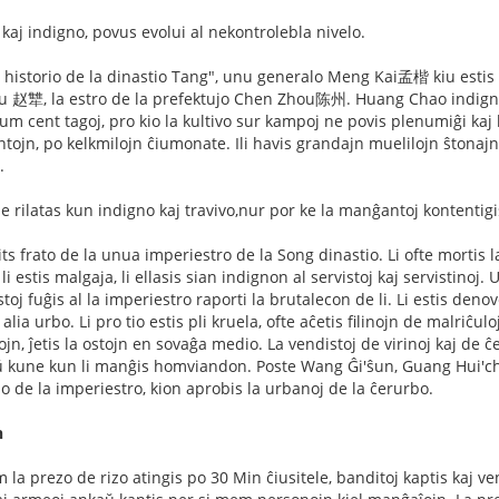
aj indigno, povus evolui al nekontrolebla nivelo.
la historio de la dinastio Tang", unu generalo Meng Kai孟楷 kiu esti
 赵犨, la estro de la prefektujo Chen Zhou陈州. Huang Chao indignis k
dum cent tagoj, pro kio la kultivo sur kampoj ne povis plenumiĝi ka
ntojn, po kelkmilojn ĉiumonate. Ili havis grandajn muelilojn ŝtonaj
.
 rilatas kun indigno kaj travivo,nur por ke la manĝantoj kontentigis
frato de la unua imperiestro de la Song dinastio. Li ofte mortis laŭ
i estis malgaja, li ellasis sian indignon al servistoj kaj servistinoj
stoj fuĝis al la imperiestro raporti la brutalecon de li. Li estis deno
lia urbo. Li pro tio estis pli kruela, ofte aĉetis filinojn de malriĉuloj 
ojn, ĵetis la ostojn en sovaĝa medio. La vendistoj de virinoj kaj de 
ne kun li manĝis homviandon. Poste Wang Ĝi'ŝun, Guang Hui'chang 
no de la imperiestro, kion aprobis la urbanoj de la ĉerurbo.
n
 la prezo de rizo atingis po 30 Min ĉiusitele, banditoj kaptis kaj v