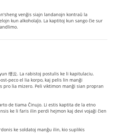
n'sheng venĝis siajn landanojn kontraŭ la
elojn kun alkoholaĵo. La kaptitoj kun sango ĉie sur
landlimo.
yun 缙云. La rabistoj postulis ke li kapitulaciu.
ost-peco el lia korpo, kaj pelis lin manĝi
s pro lia mizero. Peli viktimon manĝi sian propran
 de tiama Ĉinujo. Li estis kaptita de la etno
is ke li faris ilin perdi hejmon kaj devi vojaĝi ĉien
rdonis ke soldatoj manĝu ilin, kio suplikis