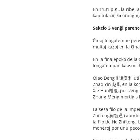
En 1131 p.K., la ribe
kapitulacii, kio indigni
Sekcio 3 venĝi parenc
Ĉinoj longatempe pensa
multaj kazoj en la ĉina
En la fina epoko de la 
longatempan kaoson. D
Qiao Deng'li 谯登利 util
Zhao Yin 赵胤 en la kom
Xie Hun谢混, por venĝi s
ZHang Meng mortigis l
La sesa filo de la impe
Zhi'tong何智通 raportis ti
la filo de He Zhi'tong.
moneroj por unu peco