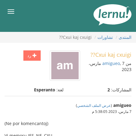
لى
لمحتويات
قائمة
طعام
المنتدى
تشاورات
Cxui kaj cxuigi??
Cxui kaj cxuigi??
رد
من
amigueo
, 7 مارس،
2023
المشاركات:
2
لغة:
Esperanto
amigueo
(
عرض الملف الشخصي
)
7 مارس، 2023 5:38:05 م
(Ne por komencantoj)
Vi memoru JES, NE, CXU.