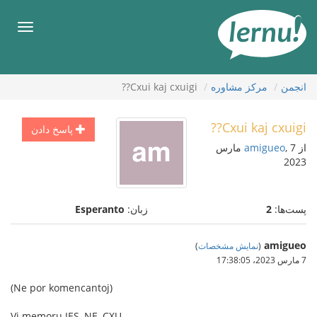
رود
ه
فهرس
حتوا
انجمن
مركز مشاوره
Cxui kaj cxuigi??
Cxui kaj cxuigi??
پاسخ دادن
از
amigueo
, 7 مارس
2023
پست‌ها:
2
زبان:
Esperanto
amigueo
(
نمایش مشخصات
)
7 مارس 2023،‏ 17:38:05
(Ne por komencantoj)
Vi memoru JES, NE, CXU.