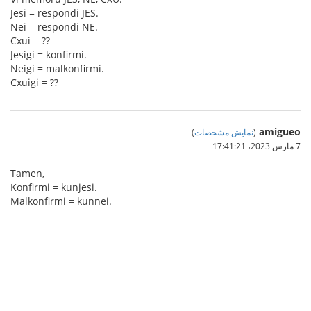
Jesi = respondi JES.
Nei = respondi NE.
Cxui = ??
Jesigi = konfirmi.
Neigi = malkonfirmi.
Cxuigi = ??
amigueo
(
نمایش مشخصات
)
7 مارس 2023،‏ 17:41:21
Tamen,
Konfirmi = kunjesi.
Malkonfirmi = kunnei.