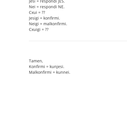
Jesi = respondi JES.
Nei = respondi NE.
Cxui = ??
Jesigi = konfirmi.
Neigi = malkonfirmi.
Cxuigi = ??
Tamen,
Konfirmi = kunjesi.
Malkonfirmi = kunnei.