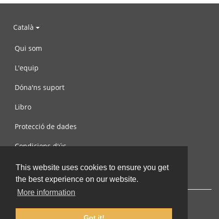
Català
Qui som
L'equip
Dóna'ns suport
Libro
Protecció de dades
Condicions d'ús
Contacta amb nosaltres
This website uses cookies to ensure you get
the best experience on our website.
More information
Got it!