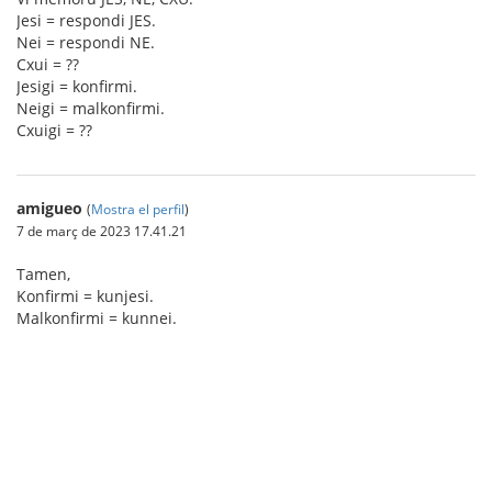
Jesi = respondi JES.
Nei = respondi NE.
Cxui = ??
Jesigi = konfirmi.
Neigi = malkonfirmi.
Cxuigi = ??
amigueo
(
Mostra el perfil
)
7 de març de 2023 17.41.21
Tamen,
Konfirmi = kunjesi.
Malkonfirmi = kunnei.