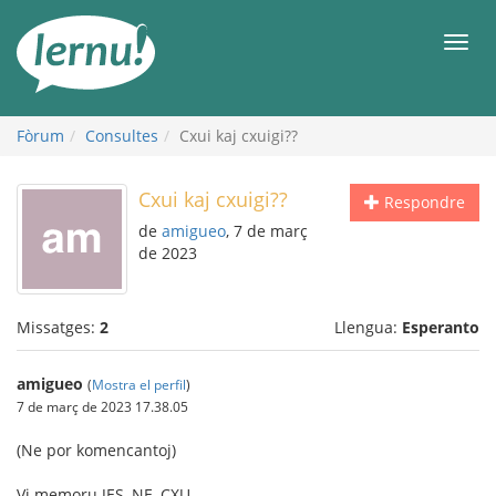
Al
contingut
Men
Fòrum
Consultes
Cxui kaj cxuigi??
Cxui kaj cxuigi??
Respondre
de
amigueo
, 7 de març
de 2023
Missatges:
2
Llengua:
Esperanto
amigueo
(
Mostra el perfil
)
7 de març de 2023 17.38.05
(Ne por komencantoj)
Vi memoru JES, NE, CXU.