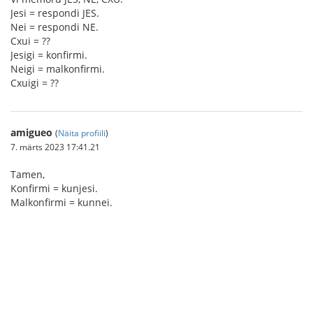
Jesi = respondi JES.
Nei = respondi NE.
Cxui = ??
Jesigi = konfirmi.
Neigi = malkonfirmi.
Cxuigi = ??
amigueo
(
Näita profiili
)
7. märts 2023 17:41.21
Tamen,
Konfirmi = kunjesi.
Malkonfirmi = kunnei.