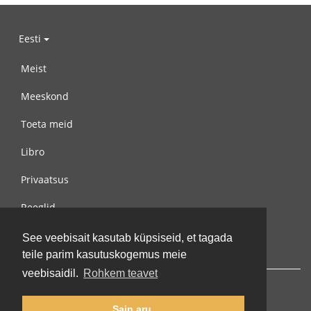
Eesti
Meist
Meeskond
Toeta meid
Libro
Privaatsus
Reeglid
Võta meiega ühendust
See veebisait kasutab küpsiseid, et tagada
teile parim kasutuskogemus meie
veebisaidil.
Rohkem teavet
Sain aru.