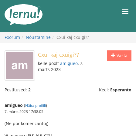
Sisu
juurde
Men
Foorum
Nõustamine
Cxui kaj cxuigi??
Cxui kaj cxuigi??
Vasta
kelle poolt
amigueo
, 7.
märts 2023
Postitused:
2
Keel:
Esperanto
amigueo
(
Näita profiili
)
7. märts 2023 17:38.05
(Ne por komencantoj)
Vi memoru JES, NE, CXU.