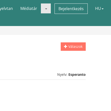
yelvtan
Médiatár
HU
Bejelentkezés
Válaszok
Nyelv:
Esperanto