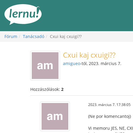
Tartalom
Fórum
Tanácsadó
Cxui kaj cxuigi??
Cxui kaj cxuigi??
amigueo
-tól, 2023. március 7.
Hozzászólások:
2
2023. március 7. 17:38:05
(Ne por komencantoj)
Vi memoru JES, NE, CX