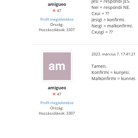
Jesi = respondi JES.
amigueo
Nei = respondi NE.
47
Cxui = ??
Profil megtekintése
Jesigi = konfirmi.
Ország:
Neigi = malkonfirmi.
Hozzászólások: 3307
Cxuigi = ??
2023. március 7. 17:41:21
Tamen,
Konfirmi = kunjesi.
Malkonfirmi = kunnei.
amigueo
47
Profil megtekintése
Ország:
Hozzászólások: 3307