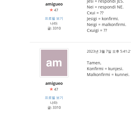
Jesi = respondi JES.
amigueo
Nei = respondi NE.
47
Cxui = ??
프로필 보기
Jesigi = konfirmi.
나라:
Neigi = malkonfirmi.
글: 3310
Cxuigi = ??
2023년 3월 7일 오후 5:41:2
Tamen,
Konfirmi = kunjesi.
Malkonfirmi = kunnei.
amigueo
47
프로필 보기
나라:
글: 3310