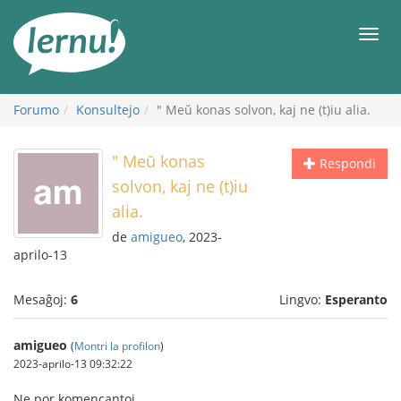
Al
la
Men
enhavo
Forumo
Konsultejo
" Meŭ konas solvon, kaj ne (t)iu alia.
" Meŭ konas
Respondi
solvon, kaj ne (t)iu
alia.
de
amigueo
, 2023-
aprilo-13
Mesaĝoj:
6
Lingvo:
Esperanto
amigueo
(
Montri la profilon
)
2023-aprilo-13 09:32:22
Ne por komencantoj.