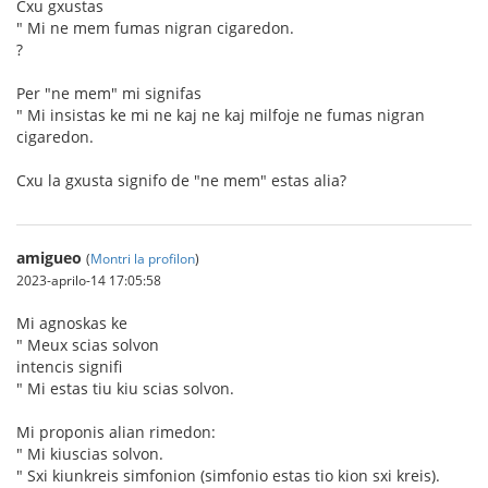
Cxu gxustas
" Mi ne mem fumas nigran cigaredon.
?
Per "ne mem" mi signifas
" Mi insistas ke mi ne kaj ne kaj milfoje ne fumas nigran
cigaredon.
Cxu la gxusta signifo de "ne mem" estas alia?
amigueo
(
Montri la profilon
)
2023-aprilo-14 17:05:58
Mi agnoskas ke
" Meux scias solvon
intencis signifi
" Mi estas tiu kiu scias solvon.
Mi proponis alian rimedon:
" Mi kiuscias solvon.
" Sxi kiunkreis simfonion (simfonio estas tio kion sxi kreis).