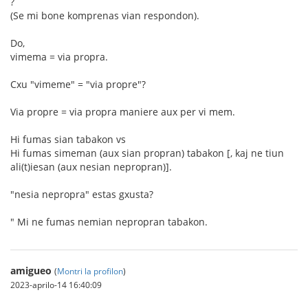
?
(Se mi bone komprenas vian respondon).
Do,
vimema = via propra.
Cxu "vimeme" = "via propre"?
Via propre = via propra maniere aux per vi mem.
Hi fumas sian tabakon vs
Hi fumas simeman (aux sian propran) tabakon [, kaj ne tiun
ali(t)iesan (aux nesian nepropran)].
"nesia nepropra" estas gxusta?
" Mi ne fumas nemian nepropran tabakon.
amigueo
(
Montri la profilon
)
2023-aprilo-14 16:40:09