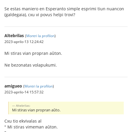
Se estas maniero en Esperanto simple esprimi tiun nuancon
(galdegaia), cxu vi povus helpi trovi?
Altebrilas
(
Montri la profilon
)
2023-aprilo-13 12:24:42
Mi stiras vian propran aŭton.
Ne bezonatas volapukumi.
amigueo
(
Montri la profilon
)
2023-aprilo-14 15:57:32
Altebrilas:
Mi stiras vian propran aŭto.
Cxu tio ekvivalas al
" Mi stiras vimeman aŭton.