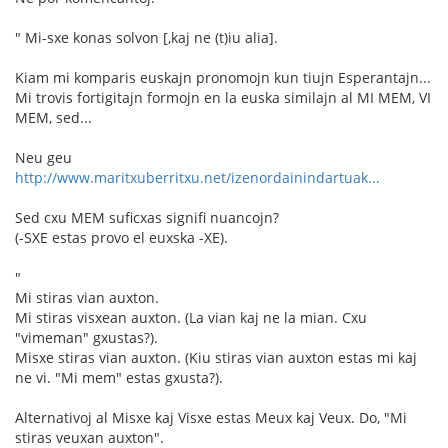
" Mi-sxe konas solvon [,kaj ne (t)iu alia].
Kiam mi komparis euskajn pronomojn kun tiujn Esperantajn...
Mi trovis fortigitajn formojn en la euska similajn al MI MEM, VI
MEM, sed...
Neu geu
http://www.maritxuberritxu.net/izenordainindartuak...
Sed cxu MEM suficxas signifi nuancojn?
(-SXE estas provo el euxska -XE).
"
Mi stiras vian auxton.
Mi stiras visxean auxton. (La vian kaj ne la mian. Cxu
"vimeman" gxustas?).
Misxe stiras vian auxton. (Kiu stiras vian auxton estas mi kaj
ne vi. "Mi mem" estas gxusta?).
Alternativoj al Misxe kaj Visxe estas Meux kaj Veux. Do, "Mi
stiras veuxan auxton".