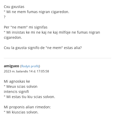
Cxu gxustas
" Mi ne mem fumas nigran cigaredon.
?
Per "ne mem" mi signifas
" Mi insistas ke mi ne kaj ne kaj milfoje ne fumas nigran
cigaredon.
Cxu la gxusta signifo de "ne mem" estas alia?
amigueo
(
Rodyti profilį
)
2023 m. balandis 14 d. 17:05:58
Mi agnoskas ke
" Meux scias solvon
intencis signifi
" Mi estas tiu kiu scias solvon.
Mi proponis alian rimedon:
" Mi kiuscias solvon.