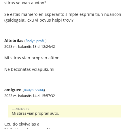
stiras veuxan auxton".
Se estas maniero en Esperanto simple esprimi tiun nuancon
(galdegaia), cxu vi povus helpi trovi?
Altebrilas
(
Rodyti profilį
)
2023 m. balandis 13 d. 12:24:42
Mi stiras vian propran aŭton.
Ne bezonatas volapukumi.
amigueo
(
Rodyti profilį
)
2023 m. balandis 14 d. 15:57:32
Altebrilas:
Mi stiras vian propran aŭto.
Cxu tio ekvivalas al