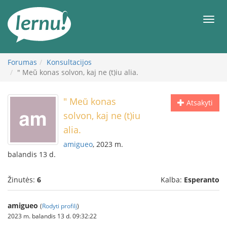
Į
turinį
Meni
Forumas
Konsultacijos
" Meŭ konas solvon, kaj ne (t)iu alia.
" Meŭ konas
Atsakyti
solvon, kaj ne (t)iu
alia.
amigueo
, 2023 m.
balandis 13 d.
Žinutės:
6
Kalba:
Esperanto
amigueo
(
Rodyti profilį
)
2023 m. balandis 13 d. 09:32:22