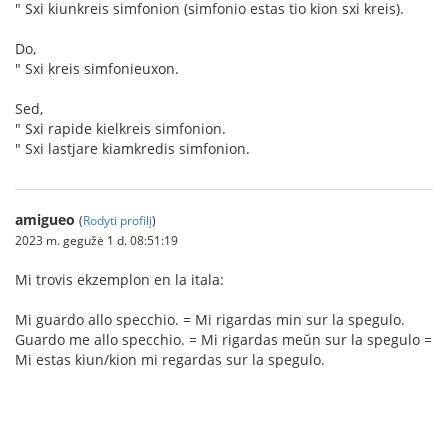
" Sxi kiunkreis simfonion (simfonio estas tio kion sxi kreis).
Do,
" Sxi kreis simfonieuxon.
Sed,
" Sxi rapide kielkreis simfonion.
" Sxi lastjare kiamkredis simfonion.
amigueo
(
Rodyti profilį
)
2023 m. gegužė 1 d. 08:51:19
Mi trovis ekzemplon en la itala:
Mi guardo allo specchio. = Mi rigardas min sur la spegulo.
Guardo me allo specchio. = Mi rigardas meŭn sur la spegulo =
Mi estas kiun/kion mi regardas sur la spegulo.