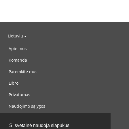
Lietuvių
Apie mus
Komanda
Paremkite mus
Libro
Privatumas
Naudojimo sąlygos
Susisiekite su mumis
Ši svetainė naudoja slapukus.