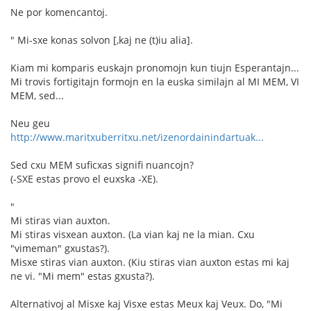
Ne por komencantoj.
" Mi-sxe konas solvon [,kaj ne (t)iu alia].
Kiam mi komparis euskajn pronomojn kun tiujn Esperantajn...
Mi trovis fortigitajn formojn en la euska similajn al MI MEM, VI
MEM, sed...
Neu geu
http://www.maritxuberritxu.net/izenordainindartuak...
Sed cxu MEM suficxas signifi nuancojn?
(-SXE estas provo el euxska -XE).
"
Mi stiras vian auxton.
Mi stiras visxean auxton. (La vian kaj ne la mian. Cxu
"vimeman" gxustas?).
Misxe stiras vian auxton. (Kiu stiras vian auxton estas mi kaj
ne vi. "Mi mem" estas gxusta?).
Alternativoj al Misxe kaj Visxe estas Meux kaj Veux. Do, "Mi