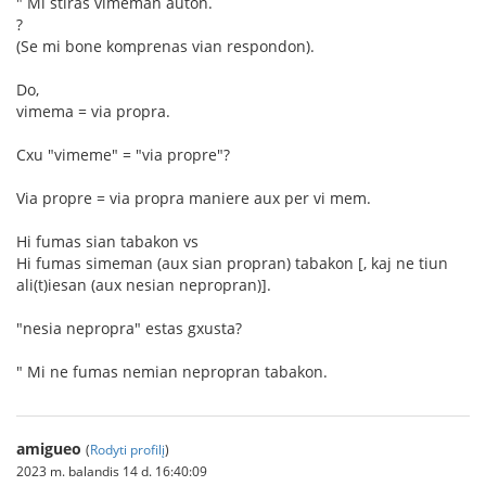
" Mi stiras vimeman aŭton.
?
(Se mi bone komprenas vian respondon).
Do,
vimema = via propra.
Cxu "vimeme" = "via propre"?
Via propre = via propra maniere aux per vi mem.
Hi fumas sian tabakon vs
Hi fumas simeman (aux sian propran) tabakon [, kaj ne tiun
ali(t)iesan (aux nesian nepropran)].
"nesia nepropra" estas gxusta?
" Mi ne fumas nemian nepropran tabakon.
amigueo
(
Rodyti profilį
)
2023 m. balandis 14 d. 16:40:09