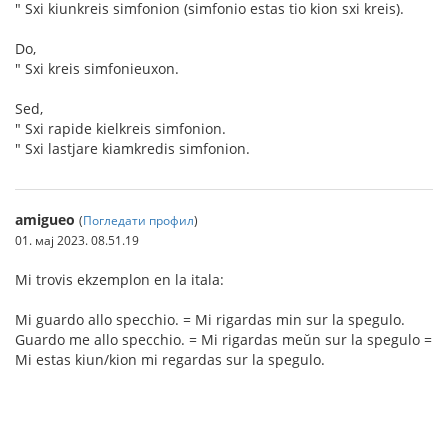
" Sxi kiunkreis simfonion (simfonio estas tio kion sxi kreis).
Do,
" Sxi kreis simfonieuxon.
Sed,
" Sxi rapide kielkreis simfonion.
" Sxi lastjare kiamkredis simfonion.
amigueo
(
Погледати профил
)
01. мај 2023. 08.51.19
Mi trovis ekzemplon en la itala:
Mi guardo allo specchio. = Mi rigardas min sur la spegulo.
Guardo me allo specchio. = Mi rigardas meŭn sur la spegulo =
Mi estas kiun/kion mi regardas sur la spegulo.