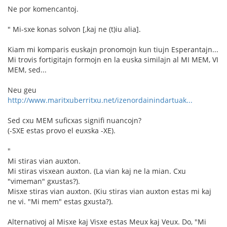
Ne por komencantoj.
" Mi-sxe konas solvon [,kaj ne (t)iu alia].
Kiam mi komparis euskajn pronomojn kun tiujn Esperantajn...
Mi trovis fortigitajn formojn en la euska similajn al MI MEM, VI
MEM, sed...
Neu geu
http://www.maritxuberritxu.net/izenordainindartuak...
Sed cxu MEM suficxas signifi nuancojn?
(-SXE estas provo el euxska -XE).
"
Mi stiras vian auxton.
Mi stiras visxean auxton. (La vian kaj ne la mian. Cxu
"vimeman" gxustas?).
Misxe stiras vian auxton. (Kiu stiras vian auxton estas mi kaj
ne vi. "Mi mem" estas gxusta?).
Alternativoj al Misxe kaj Visxe estas Meux kaj Veux. Do, "Mi