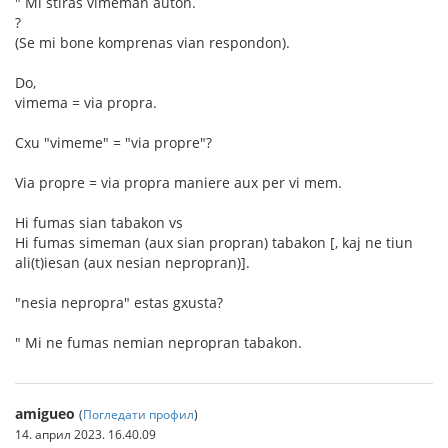
" Mi stiras vimeman aŭton.
?
(Se mi bone komprenas vian respondon).
Do,
vimema = via propra.
Cxu "vimeme" = "via propre"?
Via propre = via propra maniere aux per vi mem.
Hi fumas sian tabakon vs
Hi fumas simeman (aux sian propran) tabakon [, kaj ne tiun
ali(t)iesan (aux nesian nepropran)].
"nesia nepropra" estas gxusta?
" Mi ne fumas nemian nepropran tabakon.
amigueo
(
Погледати профил
)
14. април 2023. 16.40.09