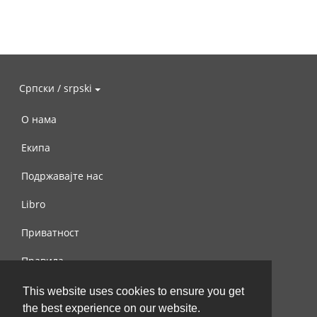
Српски / srpski
О нама
Екипа
Подржавајте нас
Libro
Приватност
Правила
Контактирајте нас
This website uses cookies to ensure you get
the best experience on our website.