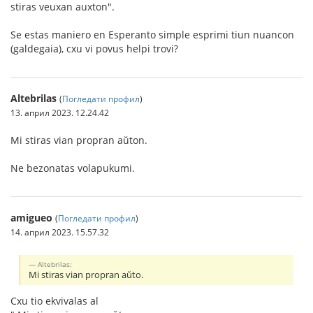
stiras veuxan auxton".
Se estas maniero en Esperanto simple esprimi tiun nuancon
(galdegaia), cxu vi povus helpi trovi?
Altebrilas
(
Погледати профил
)
13. април 2023. 12.24.42
Mi stiras vian propran aŭton.
Ne bezonatas volapukumi.
amigueo
(
Погледати профил
)
14. април 2023. 15.57.32
Altebrilas:
Mi stiras vian propran aŭto.
Cxu tio ekvivalas al