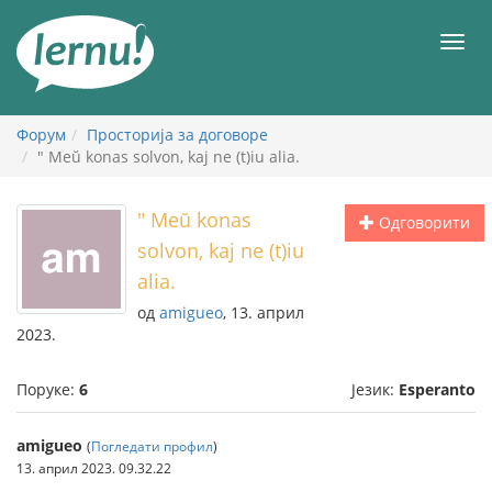
У
садржају
Мен
Форум
Просторија за договоре
" Meŭ konas solvon, kaj ne (t)iu alia.
" Meŭ konas
Одговорити
solvon, kaj ne (t)iu
alia.
од
amigueo
, 13. април
2023.
Поруке:
6
Језик:
Esperanto
amigueo
(
Погледати профил
)
13. април 2023. 09.32.22