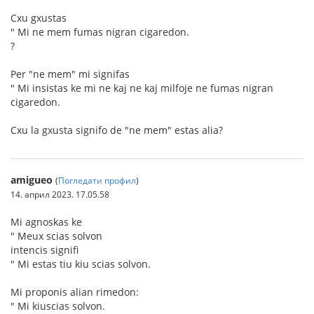
Cxu gxustas
" Mi ne mem fumas nigran cigaredon.
?
Per "ne mem" mi signifas
" Mi insistas ke mi ne kaj ne kaj milfoje ne fumas nigran
cigaredon.
Cxu la gxusta signifo de "ne mem" estas alia?
amigueo
(
Погледати профил
)
14. април 2023. 17.05.58
Mi agnoskas ke
" Meux scias solvon
intencis signifi
" Mi estas tiu kiu scias solvon.
Mi proponis alian rimedon:
" Mi kiuscias solvon.