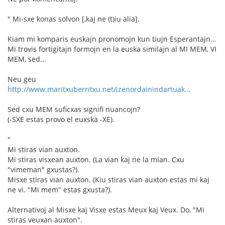
" Mi-sxe konas solvon [,kaj ne (t)iu alia].
Kiam mi komparis euskajn pronomojn kun tiujn Esperantajn...
Mi trovis fortigitajn formojn en la euska similajn al MI MEM, VI
MEM, sed...
Neu geu
http://www.maritxuberritxu.net/izenordainindartuak...
Sed cxu MEM suficxas signifi nuancojn?
(-SXE estas provo el euxska -XE).
"
Mi stiras vian auxton.
Mi stiras visxean auxton. (La vian kaj ne la mian. Cxu
"vimeman" gxustas?).
Misxe stiras vian auxton. (Kiu stiras vian auxton estas mi kaj
ne vi. "Mi mem" estas gxusta?).
Alternativoj al Misxe kaj Visxe estas Meux kaj Veux. Do, "Mi
stiras veuxan auxton".