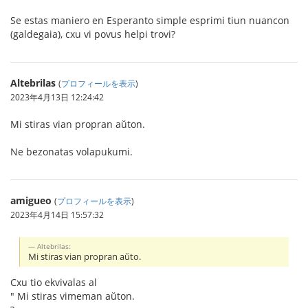
Se estas maniero en Esperanto simple esprimi tiun nuancon
(galdegaia), cxu vi povus helpi trovi?
Altebrilas
(
プロフィールを表示
)
2023年4月13日 12:24:42
Mi stiras vian propran aŭton.
Ne bezonatas volapukumi.
amigueo
(
プロフィールを表示
)
2023年4月14日 15:57:32
Altebrilas:
Mi stiras vian propran aŭto.
Cxu tio ekvivalas al
" Mi stiras vimeman aŭton.