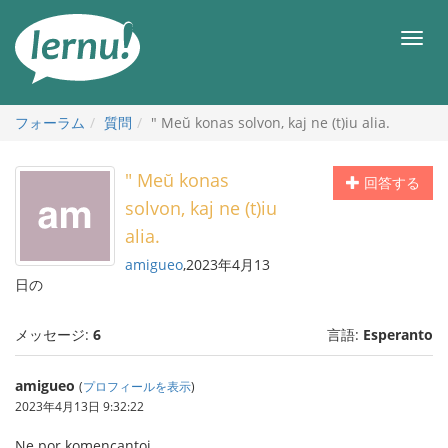
目
次
メ
へ
ニ
ュ
ー
フォーラム
質問
" Meŭ konas solvon, kaj ne (t)iu alia.
" Meŭ konas
回答する
solvon, kaj ne (t)iu
alia.
amigueo
,2023年4月13
日の
メッセージ:
6
言語:
Esperanto
amigueo
(
プロフィールを表示
)
2023年4月13日 9:32:22
Ne por komencantoj.