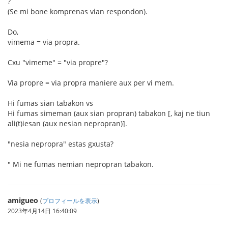
?
(Se mi bone komprenas vian respondon).
Do,
vimema = via propra.
Cxu "vimeme" = "via propre"?
Via propre = via propra maniere aux per vi mem.
Hi fumas sian tabakon vs
Hi fumas simeman (aux sian propran) tabakon [, kaj ne tiun
ali(t)iesan (aux nesian nepropran)].
"nesia nepropra" estas gxusta?
" Mi ne fumas nemian nepropran tabakon.
amigueo
(
プロフィールを表示
)
2023年4月14日 16:40:09