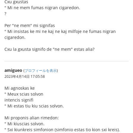
Cxu gxustas
" Mi ne mem fumas nigran cigaredon.
?
Per "ne mem" mi signifas
" Mi insistas ke mi ne kaj ne kaj milfoje ne fumas nigran
cigaredon.
Cxu la gxusta signifo de "ne mem" estas alia?
amigueo
(
プロフィールを表示
)
2023年4月14日 17:05:58
Mi agnoskas ke
" Meux scias solvon
intencis signifi
" Mi estas tiu kiu scias solvon.
Mi proponis alian rimedon:
" Mi kiuscias solvon.
" Sxi kiunkreis simfonion (simfonio estas tio kion sxi kreis).