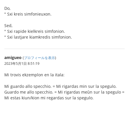
Do,
" Sxi kreis simfonieuxon.
Sed,
" Sxi rapide kielkreis simfonion.
" Sxi lastjare kiamkredis simfonion.
amigueo
(
プロフィールを表示
)
2023年5月1日 8:51:19
Mi trovis ekzemplon en la itala:
Mi guardo allo specchio. = Mi rigardas min sur la spegulo.
Guardo me allo specchio. = Mi rigardas meŭn sur la spegulo =
Mi estas kiun/kion mi regardas sur la spegulo.