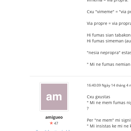
Cxu "vimeme" = "via p
Via propre = via prop
Hi fumas sian tabakon
Hi fumas simeman (aux 
"nesia nepropra" esta
" Mi ne fumas nemian
16:40:09 Ngày 14 tháng 4
Cxu gxustas
" Mi ne mem fumas ni
?
amigueo
Per "ne mem" mi signi
47
" Mi insistas ke mi ne