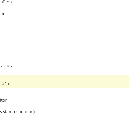
 aŭton.
umi.
 năm 2023
n aŭto.
ŭton.
s vian respondon).