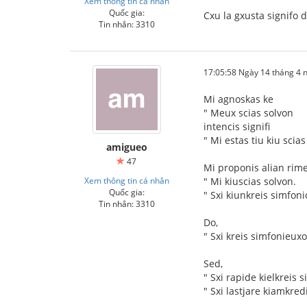
Xem thông tin cá nhân
Quốc gia:
Cxu la gxusta signifo 
Tin nhắn: 3310
17:05:58 Ngày 14 tháng 4
Mi agnoskas ke
" Meux scias solvon
intencis signifi
" Mi estas tiu kiu scias
amigueo
47
Mi proponis alian rim
Xem thông tin cá nhân
" Mi kiuscias solvon.
Quốc gia:
" Sxi kiunkreis simfonio
Tin nhắn: 3310
Do,
" Sxi kreis simfonieuxo
Sed,
" Sxi rapide kielkreis 
" Sxi lastjare kiamkred