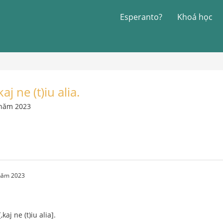
Esperanto?
Khoá học
j ne (t)iu alia.
 năm 2023
 năm 2023
kaj ne (t)iu alia].