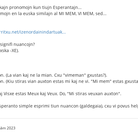
ajn pronomojn kun tiujn Esperantajn...
ormojn en la euska similajn al MI MEM, VI MEM, sed...
ritxu.net/izenordainindartuak...
signifi nuancojn?
xska -XE).
on. (La vian kaj ne la mian. Cxu "vimeman" gxustas?).
n. (Kiu stiras vian auxton estas mi kaj ne vi. "Mi mem" estas gxusta
kaj Visxe estas Meux kaj Veux. Do, "Mi stiras veuxan auxton".
peranto simple esprimi tiun nuancon (galdegaia), cxu vi povus help
 năm 2023