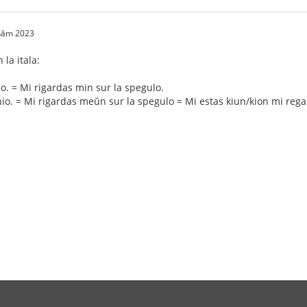
 năm 2023
la itala:
o. = Mi rigardas min sur la spegulo.
o. = Mi rigardas meŭn sur la spegulo = Mi estas kiun/kion mi rega