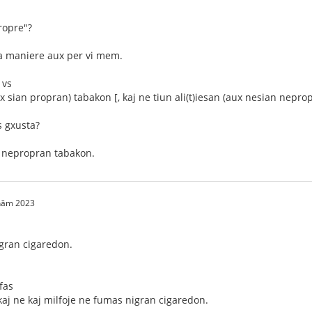
ropre"?
ra maniere aux per vi mem.
 vs
sian propran) tabakon [, kaj ne tiun ali(t)iesan (aux nesian neprop
s gxusta?
 nepropran tabakon.
 năm 2023
gran cigaredon.
fas
 kaj ne kaj milfoje ne fumas nigran cigaredon.