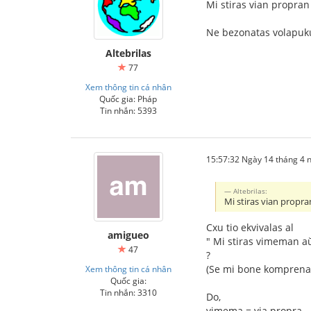
Mi stiras vian propran
Ne bezonatas volapuk
Altebrilas
77
Xem thông tin cá nhân
Quốc gia: Pháp
Tin nhắn: 5393
15:57:32 Ngày 14 tháng 4
Altebrilas:
Mi stiras vian propra
Cxu tio ekvivalas al
amigueo
" Mi stiras vimeman a
47
?
(Se mi bone komprena
Xem thông tin cá nhân
Quốc gia:
Tin nhắn: 3310
Do,
vimema = via propra.