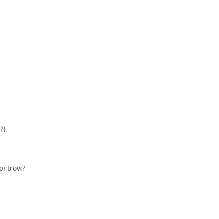
?).
i trovi?