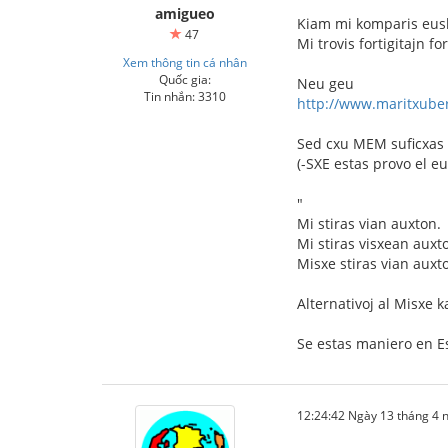
amigueo
Kiam mi komparis eusk
47
Mi trovis fortigitajn f
Xem thông tin cá nhân
Quốc gia:
Neu geu
Tin nhắn: 3310
http://www.maritxuber
Sed cxu MEM suficxas 
(-SXE estas provo el eu
"
Mi stiras vian auxton.
Mi stiras visxean auxt
Misxe stiras vian auxto
Alternativoj al Misxe 
Se estas maniero en Es
12:24:42 Ngày 13 tháng 4