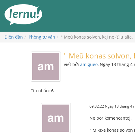
Đi
đến
phần
nội
dung
Diễn đàn
Phòng tư vấn
" Meŭ konas solvon, kaj ne (t)iu alia.
" Meŭ konas solvon, ka
viết bởi
amigueo
, Ngày 13 tháng 4
Tin nhắn:
6
09:32:22 Ngày 13 tháng 4
Ne por komencantoj.
" Mi-sxe konas solvon [,