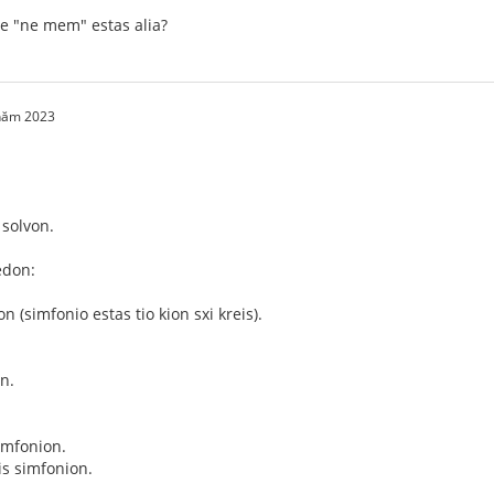
de "ne mem" estas alia?
 năm 2023
 solvon.
edon:
n (simfonio estas tio kion sxi kreis).
n.
simfonion.
is simfonion.