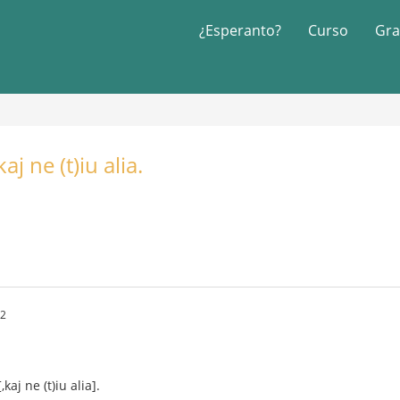
¿Esperanto?
Curso
Gra
j ne (t)iu alia.
22
kaj ne (t)iu alia].