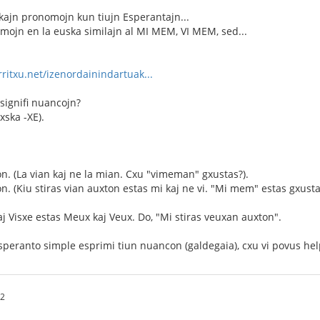
ajn pronomojn kun tiujn Esperantajn...
ormojn en la euska similajn al MI MEM, VI MEM, sed...
ritxu.net/izenordainindartuak...
signifi nuancojn?
xska -XE).
on. (La vian kaj ne la mian. Cxu "vimeman" gxustas?).
n. (Kiu stiras vian auxton estas mi kaj ne vi. "Mi mem" estas gxusta
kaj Visxe estas Meux kaj Veux. Do, "Mi stiras veuxan auxton".
peranto simple esprimi tiun nuancon (galdegaia), cxu vi povus help
42