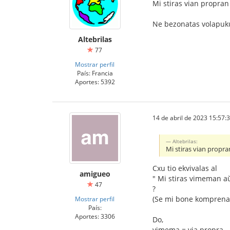
Mi stiras vian propran
Ne bezonatas volapuk
Altebrilas
77
Mostrar perfil
País: Francia
Aportes: 5392
14 de abril de 2023 15:57:
Altebrilas:
Mi stiras vian propra
Cxu tio ekvivalas al
amigueo
" Mi stiras vimeman a
47
?
(Se mi bone komprena
Mostrar perfil
País:
Aportes: 3306
Do,
vimema = via propra.