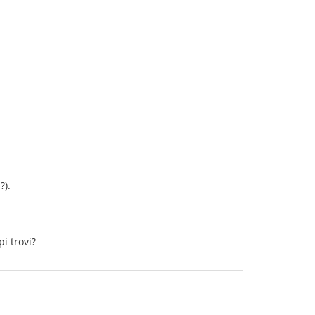
?).
i trovi?