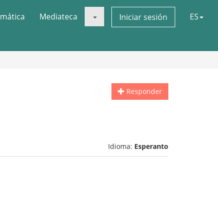
mática
Mediateca
ES
Iniciar sesión
Responder
Idioma:
Esperanto