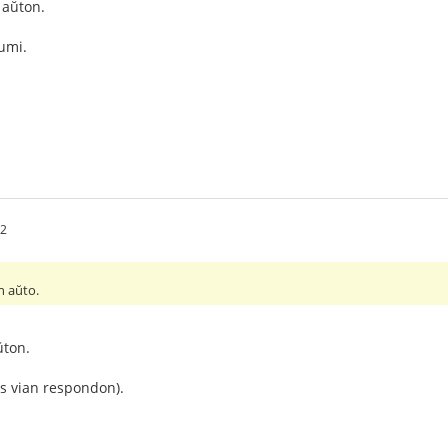
 aŭton.
umi.
32
n aŭto.
ŭton.
s vian respondon).