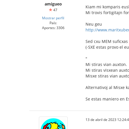
amigueo
Kiam mi komparis eusk
47
Mi trovis fortigitajn f
Mostrar perfil
País:
Neu geu
Aportes: 3306
http://www.maritxuber
Sed cxu MEM suficxas 
(-SXE estas provo el eu
"
Mi stiras vian auxton.
Mi stiras visxean auxt
Misxe stiras vian auxto
Alternativoj al Misxe 
Se estas maniero en Es
13 de abril de 2023 12:24: