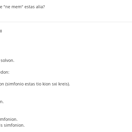
de "ne mem" estas alia?
58
 solvon.
edon:
n (simfonio estas tio kion sxi kreis).
n.
simfonion.
is simfonion.