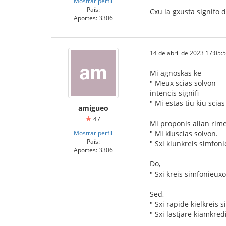
Mostrar perfil
País:
Cxu la gxusta signifo 
Aportes: 3306
14 de abril de 2023 17:05:
Mi agnoskas ke
" Meux scias solvon
intencis signifi
" Mi estas tiu kiu scias
amigueo
47
Mi proponis alian rim
Mostrar perfil
" Mi kiuscias solvon.
País:
" Sxi kiunkreis simfonio
Aportes: 3306
Do,
" Sxi kreis simfonieuxo
Sed,
" Sxi rapide kielkreis 
" Sxi lastjare kiamkred