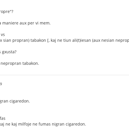
ropre"?
ra maniere aux per vi mem.
 vs
sian propran) tabakon [, kaj ne tiun ali(t)iesan (aux nesian neprop
s gxusta?
 nepropran tabakon.
09
gran cigaredon.
fas
 kaj ne kaj milfoje ne fumas nigran cigaredon.