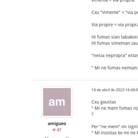
Cxu "vimeme" = "via p
Via propre = via prop
Hi fumas sian tabakon
Hi fumas simeman (aux 
"nesia nepropra" esta
" Mi ne fumas nemian
14 de abril de 2023 16:40:
Cxu gxustas
" Mi ne mem fumas ni
?
amigueo
Per "ne mem" mi signi
47
" Mi insistas ke mi ne