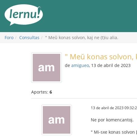
Contenido
Foro
Consultas
" Meŭ konas solvon, kaj ne (t)iu alia.
" Meŭ konas solvon, ka
de
amigueo
, 13 de abril de 2023
Aportes:
6
13 de abril de 2023 09:32:
Ne por komencantoj.
" Mi-sxe konas solvon [,