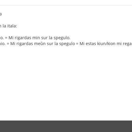
9
la itala:
o. = Mi rigardas min sur la spegulo.
o. = Mi rigardas meŭn sur la spegulo = Mi estas kiun/kion mi rega