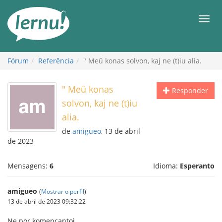
Ir
ao
Men
conteúdo
Fórum
Referência
" Meŭ konas solvon, kaj ne (t)iu alia.
" Meŭ konas
Responder
solvon, kaj ne (t)iu
alia.
de
amigueo
, 13 de abril
de 2023
Mensagens:
6
Idioma:
Esperanto
amigueo
(
Mostrar o perfil
)
13 de abril de 2023 09:32:22
Ne por komencantoj.