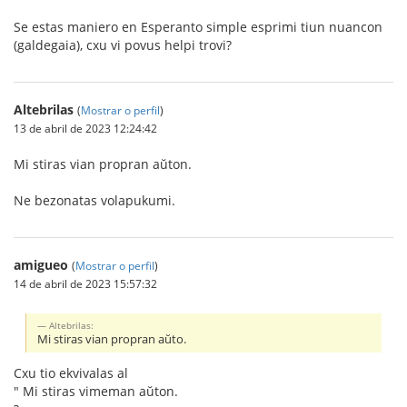
Se estas maniero en Esperanto simple esprimi tiun nuancon
(galdegaia), cxu vi povus helpi trovi?
Altebrilas
(
Mostrar o perfil
)
13 de abril de 2023 12:24:42
Mi stiras vian propran aŭton.
Ne bezonatas volapukumi.
amigueo
(
Mostrar o perfil
)
14 de abril de 2023 15:57:32
Altebrilas:
Mi stiras vian propran aŭto.
Cxu tio ekvivalas al
" Mi stiras vimeman aŭton.