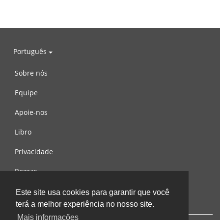
Português
Sobre nós
Equipe
Apoie-nos
Libro
Privacidade
Regras
Contacte-nos
Este site usa cookies para garantir que você
terá a melhor experiência no nosso site.
Mais informações