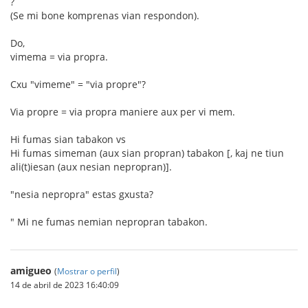
?
(Se mi bone komprenas vian respondon).
Do,
vimema = via propra.
Cxu "vimeme" = "via propre"?
Via propre = via propra maniere aux per vi mem.
Hi fumas sian tabakon vs
Hi fumas simeman (aux sian propran) tabakon [, kaj ne tiun
ali(t)iesan (aux nesian nepropran)].
"nesia nepropra" estas gxusta?
" Mi ne fumas nemian nepropran tabakon.
amigueo
(
Mostrar o perfil
)
14 de abril de 2023 16:40:09