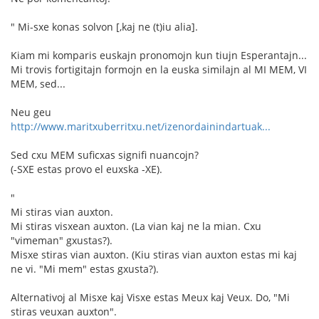
" Mi-sxe konas solvon [,kaj ne (t)iu alia].
Kiam mi komparis euskajn pronomojn kun tiujn Esperantajn...
Mi trovis fortigitajn formojn en la euska similajn al MI MEM, VI
MEM, sed...
Neu geu
http://www.maritxuberritxu.net/izenordainindartuak...
Sed cxu MEM suficxas signifi nuancojn?
(-SXE estas provo el euxska -XE).
"
Mi stiras vian auxton.
Mi stiras visxean auxton. (La vian kaj ne la mian. Cxu
"vimeman" gxustas?).
Misxe stiras vian auxton. (Kiu stiras vian auxton estas mi kaj
ne vi. "Mi mem" estas gxusta?).
Alternativoj al Misxe kaj Visxe estas Meux kaj Veux. Do, "Mi
stiras veuxan auxton".