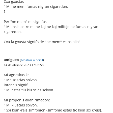
Cxu gxustas
" Mi ne mem fumas nigran cigaredon.
?
Per "ne mem" mi signifas
" Mi insistas ke mi ne kaj ne kaj milfoje ne fumas nigran
cigaredon.
Cxu la gxusta signifo de "ne mem" estas alia?
amigueo
(
Mostrar o perfil
)
14 de abril de 2023 17:05:58
Mi agnoskas ke
" Meux scias solvon
intencis signifi
" Mi estas tiu kiu scias solvon.
Mi proponis alian rimedon:
" Mi kiuscias solvon.
" Sxi kiunkreis simfonion (simfonio estas tio kion sxi kreis).