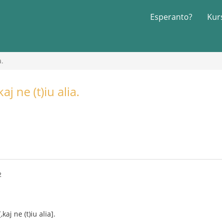
Esperanto?
Kur
a.
j ne (t)iu alia.
2
kaj ne (t)iu alia].