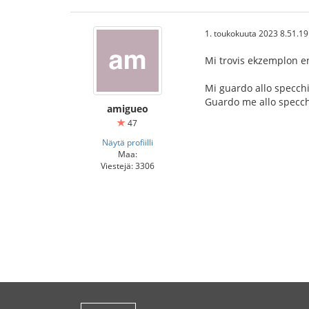
1. toukokuuta 2023 8.51.19
Mi trovis ekzemplon en 
Mi guardo allo specchi
Guardo me allo specchi
amigueo
47
Näytä profiilli
Maa:
Viestejä: 3306