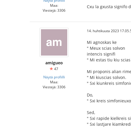
Näytä profiilli
Maa:
Cxu la gxusta signifo 
Viestejä: 3306
14. huhtikuuta 2023 17.05.
Mi agnoskas ke
" Meux scias solvon
intencis signifi
" Mi estas tiu kiu scias
amigueo
47
Mi proponis alian rim
Näytä profiilli
" Mi kiuscias solvon.
Maa:
" Sxi kiunkreis simfonio
Viestejä: 3306
Do,
" Sxi kreis simfonieuxo
Sed,
" Sxi rapide kielkreis 
" Sxi lastjare kiamkred