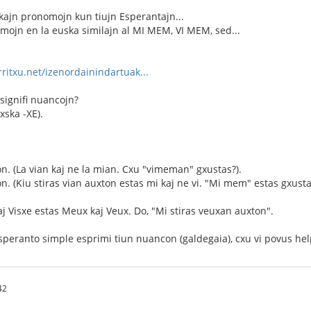
ajn pronomojn kun tiujn Esperantajn...
ormojn en la euska similajn al MI MEM, VI MEM, sed...
ritxu.net/izenordainindartuak...
signifi nuancojn?
xska -XE).
on. (La vian kaj ne la mian. Cxu "vimeman" gxustas?).
n. (Kiu stiras vian auxton estas mi kaj ne vi. "Mi mem" estas gxusta
kaj Visxe estas Meux kaj Veux. Do, "Mi stiras veuxan auxton".
peranto simple esprimi tiun nuancon (galdegaia), cxu vi povus help
42