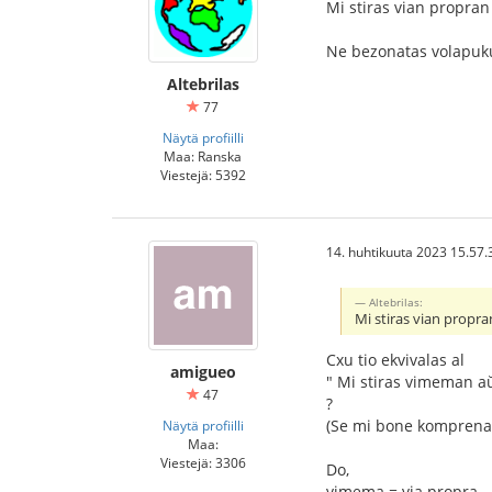
Mi stiras vian propran
Ne bezonatas volapuk
Altebrilas
77
Näytä profiilli
Maa: Ranska
Viestejä: 5392
14. huhtikuuta 2023 15.57.
Altebrilas:
Mi stiras vian propra
Cxu tio ekvivalas al
amigueo
" Mi stiras vimeman a
47
?
(Se mi bone komprena
Näytä profiilli
Maa:
Viestejä: 3306
Do,
vimema = via propra.