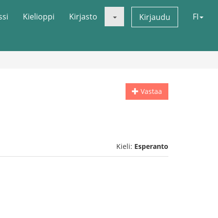
ssi
Kielioppi
Kirjasto
FI
Kirjaudu
Vastaa
Kieli:
Esperanto