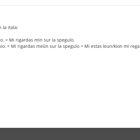
la itala:
o. = Mi rigardas min sur la spegulo.
o. = Mi rigardas meŭn sur la spegulo = Mi estas kiun/kion mi rega