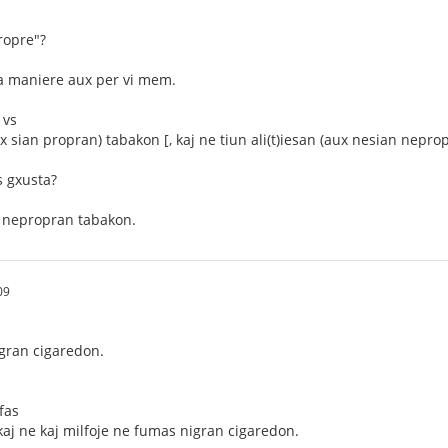
ropre"?
ra maniere aux per vi mem.
 vs
sian propran) tabakon [, kaj ne tiun ali(t)iesan (aux nesian neprop
s gxusta?
 nepropran tabakon.
09
gran cigaredon.
fas
 kaj ne kaj milfoje ne fumas nigran cigaredon.