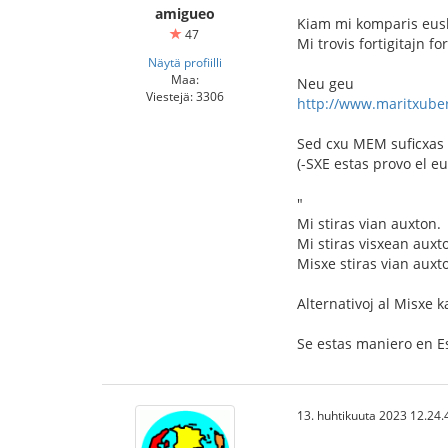
amigueo
Kiam mi komparis eusk
47
Mi trovis fortigitajn f
Näytä profiilli
Maa:
Neu geu
Viestejä: 3306
http://www.maritxuber
Sed cxu MEM suficxas 
(-SXE estas provo el eu
"
Mi stiras vian auxton.
Mi stiras visxean auxt
Misxe stiras vian auxto
Alternativoj al Misxe 
Se estas maniero en Es
13. huhtikuuta 2023 12.24.