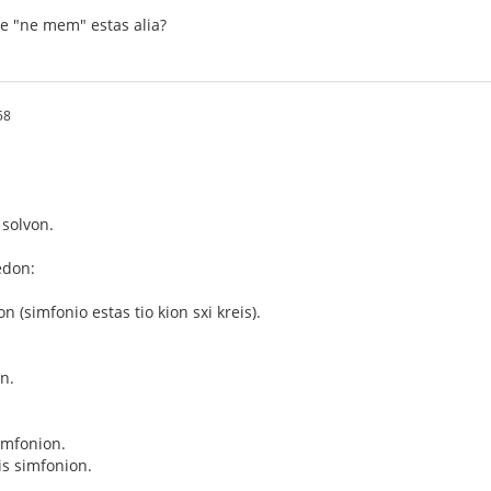
de "ne mem" estas alia?
58
 solvon.
edon:
n (simfonio estas tio kion sxi kreis).
n.
simfonion.
is simfonion.