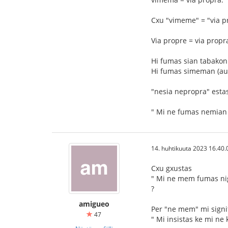
Cxu "vimeme" = "via p
Via propre = via prop
Hi fumas sian tabakon
Hi fumas simeman (aux 
"nesia nepropra" esta
" Mi ne fumas nemian
14. huhtikuuta 2023 16.40.
Cxu gxustas
" Mi ne mem fumas ni
?
amigueo
Per "ne mem" mi signi
47
" Mi insistas ke mi ne