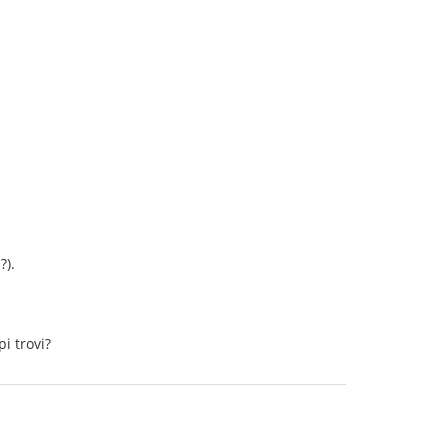
?).
i trovi?