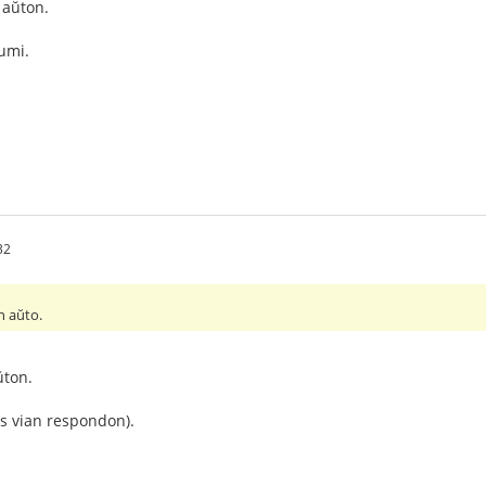
 aŭton.
umi.
32
n aŭto.
ŭton.
s vian respondon).