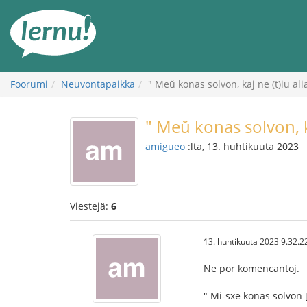
Tästä
sisältöön
Foorumi
Neuvontapaikka
" Meŭ konas solvon, kaj ne (t)iu ali
" Meŭ konas solvon, ka
amigueo
:lta, 13. huhtikuuta 2023
Viestejä:
6
13. huhtikuuta 2023 9.32.2
Ne por komencantoj.
" Mi-sxe konas solvon [,