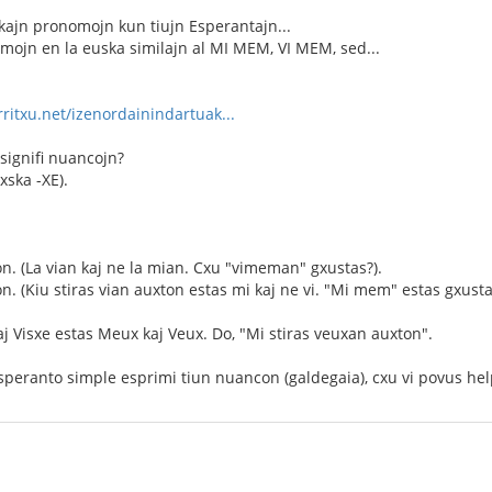
ajn pronomojn kun tiujn Esperantajn...
ormojn en la euska similajn al MI MEM, VI MEM, sed...
ritxu.net/izenordainindartuak...
signifi nuancojn?
xska -XE).
on. (La vian kaj ne la mian. Cxu "vimeman" gxustas?).
n. (Kiu stiras vian auxton estas mi kaj ne vi. "Mi mem" estas gxusta
kaj Visxe estas Meux kaj Veux. Do, "Mi stiras veuxan auxton".
peranto simple esprimi tiun nuancon (galdegaia), cxu vi povus help