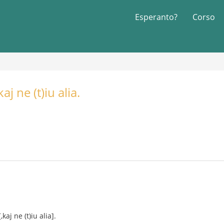
Esperanto?
Corso
j ne (t)iu alia.
kaj ne (t)iu alia].