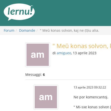
Vai
all’indice
Forum
Domande
" Meŭ konas solvon, kaj ne (t)iu alia.
" Meŭ konas solvon, ka
di
amigueo
, 13 aprile 2023
Messaggi:
6
13 aprile 2023 09:32:22
Ne por komencantoj.
" Mi-sxe konas solvon [,