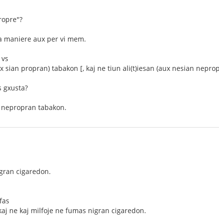
ropre"?
ra maniere aux per vi mem.
 vs
sian propran) tabakon [, kaj ne tiun ali(t)iesan (aux nesian neprop
s gxusta?
 nepropran tabakon.
gran cigaredon.
fas
 kaj ne kaj milfoje ne fumas nigran cigaredon.