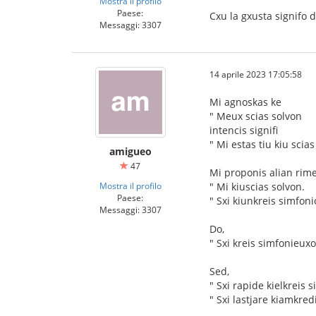
Mostra il profilo
Paese:
Cxu la gxusta signifo 
Messaggi: 3307
14 aprile 2023 17:05:58
Mi agnoskas ke
" Meux scias solvon
intencis signifi
" Mi estas tiu kiu scias
amigueo
47
Mi proponis alian rim
Mostra il profilo
" Mi kiuscias solvon.
Paese:
" Sxi kiunkreis simfonio
Messaggi: 3307
Do,
" Sxi kreis simfonieuxo
Sed,
" Sxi rapide kielkreis 
" Sxi lastjare kiamkred