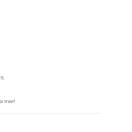
?).
i trovi?