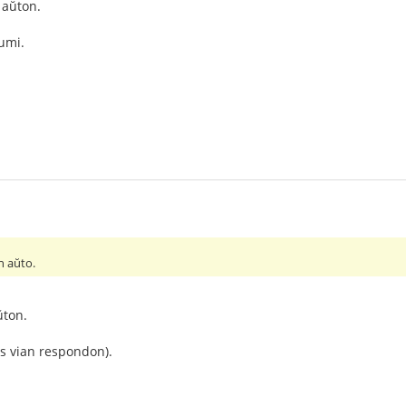
 aŭton.
umi.
n aŭto.
ŭton.
s vian respondon).