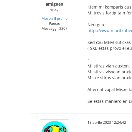
amigueo
Kiam mi komparis eusk
47
Mi trovis fortigitajn f
Mostra il profilo
Paese:
Neu geu
Messaggi: 3307
http://www.maritxuber
Sed cxu MEM suficxas 
(-SXE estas provo el eu
"
Mi stiras vian auxton.
Mi stiras visxean auxt
Misxe stiras vian auxto
Alternativoj al Misxe 
Se estas maniero en Es
13 aprile 2023 12:24:42