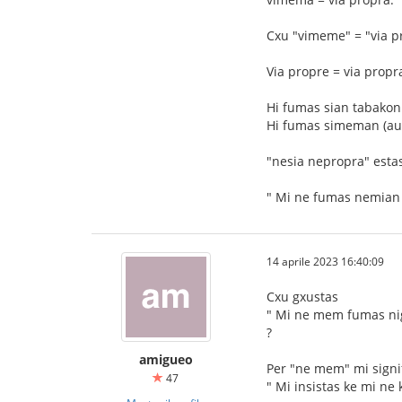
Cxu "vimeme" = "via p
Via propre = via prop
Hi fumas sian tabakon
Hi fumas simeman (aux 
"nesia nepropra" esta
" Mi ne fumas nemian
14 aprile 2023 16:40:09
Cxu gxustas
" Mi ne mem fumas ni
?
amigueo
Per "ne mem" mi signi
47
" Mi insistas ke mi ne