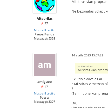
Mi stiras vian propran
Ne bezonatas volapuk
Altebrilas
77
Mostra il profilo
Paese: Francia
Messaggi: 5393
14 aprile 2023 15:57:32
Altebrilas:
Mi stiras vian propra
Cxu tio ekvivalas al
amigueo
" Mi stiras vimeman a
47
?
(Se mi bone komprena
Mostra il profilo
Paese:
Messaggi: 3307
Do,
vimema = via propra.