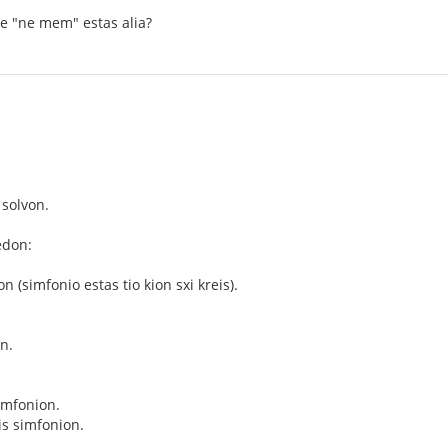
de "ne mem" estas alia?
 solvon.
edon:
n (simfonio estas tio kion sxi kreis).
n.
simfonion.
is simfonion.