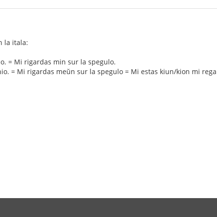
la itala:
o. = Mi rigardas min sur la spegulo.
o. = Mi rigardas meŭn sur la spegulo = Mi estas kiun/kion mi rega