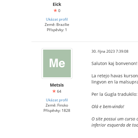
Eick
0
Ukázat profil
Země: Brazílie
Příspěvky: 1
30. října 2023 7:39:08
Saluton kaj bonvenon!
La retejo havas kurson
lingvon en la malsupra
Metsis
64
Per la Gugla tradukilo:
Ukázat profil
Země: Finsko
Olá e bem-vindo!
Příspěvky: 1828
O site possui um curso 
inferior esquerda de to