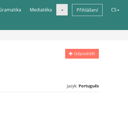
Gramatika
Mediatéka
CS
Přihlášení
Odpovědět
Jazyk:
Português