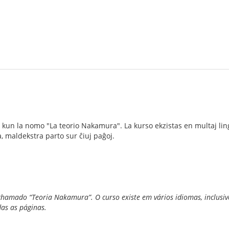
 kun la nomo "La teorio Nakamura". La kurso ekzistas en multaj lingv
, maldekstra parto sur ĉiuj paĝoj.
chamado “Teoria Nakamura”. O curso existe em vários idiomas, inclusiv
das as páginas.