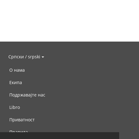
Српски / srpski
О нама
Екипа
Подржавајте нас
Libro
Приватност
Правила