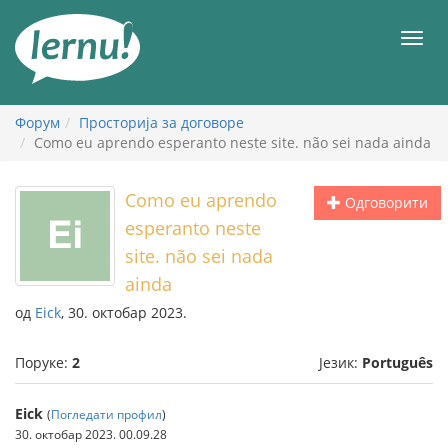
У
садржају
Мен
Форум
Просторија за договоре
Como eu aprendo esperanto neste site. não sei nada ainda
Como eu aprendo
Одговорити
esperanto neste
site. não sei nada
ainda
од
Eick
, 30. октобар 2023.
Поруке:
2
Језик:
Português
Eick
(
Погледати профил
)
30. октобар 2023. 00.09.28