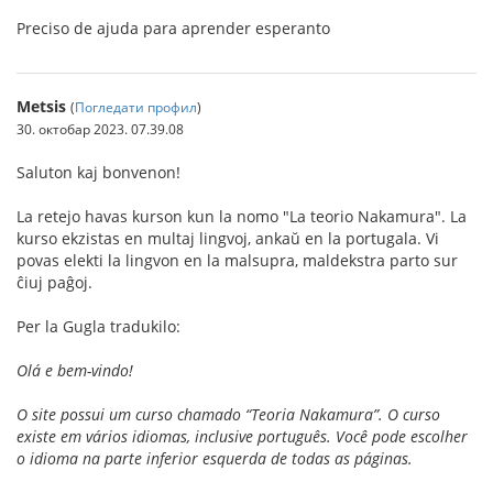
Preciso de ajuda para aprender esperanto
Metsis
(
Погледати профил
)
30. октобар 2023. 07.39.08
Saluton kaj bonvenon!
La retejo havas kurson kun la nomo "La teorio Nakamura". La
kurso ekzistas en multaj lingvoj, ankaŭ en la portugala. Vi
povas elekti la lingvon en la malsupra, maldekstra parto sur
ĉiuj paĝoj.
Per la Gugla tradukilo:
Olá e bem-vindo!
O site possui um curso chamado “Teoria Nakamura”. O curso
existe em vários idiomas, inclusive português. Você pode escolher
o idioma na parte inferior esquerda de todas as páginas.