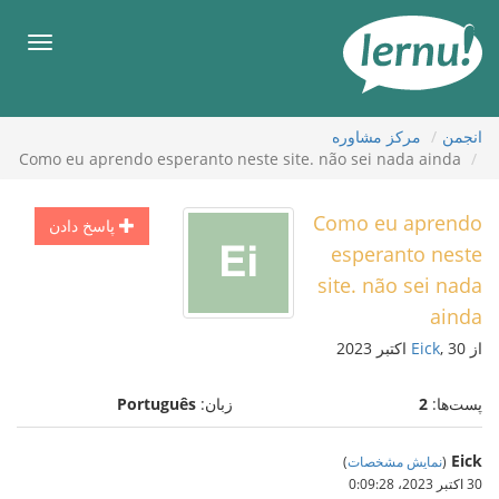
رود
ه
فهرس
حتوا
انجمن
مركز مشاوره
Como eu aprendo esperanto neste site. não sei nada ainda
Como eu aprendo
پاسخ دادن
esperanto neste
site. não sei nada
ainda
از
, 30 اکتبر 2023
Eick
پست‌ها:
2
زبان:
Português
Eick
(
نمایش مشخصات
)
30 اکتبر 2023،‏ 0:09:28