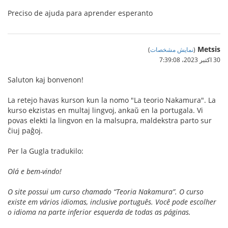
Preciso de ajuda para aprender esperanto
Metsis
(
نمایش مشخصات
)
30 اکتبر 2023،‏ 7:39:08
Saluton kaj bonvenon!
La retejo havas kurson kun la nomo "La teorio Nakamura". La
kurso ekzistas en multaj lingvoj, ankaŭ en la portugala. Vi
povas elekti la lingvon en la malsupra, maldekstra parto sur
ĉiuj paĝoj.
Per la Gugla tradukilo:
Olá e bem-vindo!
O site possui um curso chamado “Teoria Nakamura”. O curso
existe em vários idiomas, inclusive português. Você pode escolher
o idioma na parte inferior esquerda de todas as páginas.