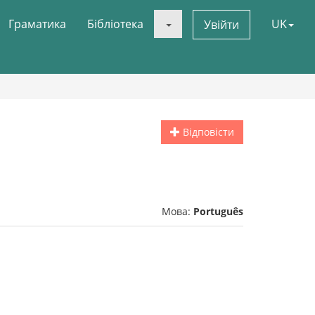
Граматика
Бібліотека
UK
Увійти
Відповісти
Мова:
Português