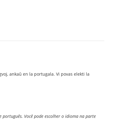
oj, ankaŭ en la portugala. Vi povas elekti la
e português. Você pode escolher o idioma na parte