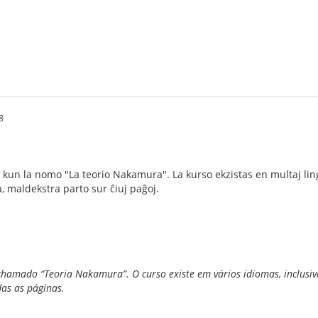
8
 kun la nomo "La teorio Nakamura". La kurso ekzistas en multaj lingv
, maldekstra parto sur ĉiuj paĝoj.
chamado “Teoria Nakamura”. O curso existe em vários idiomas, inclusiv
das as páginas.