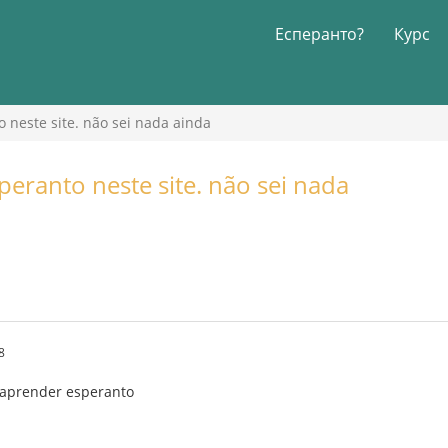
Есперанто?
Курс
neste site. não sei nada ainda
ranto neste site. não sei nada
8
 aprender esperanto