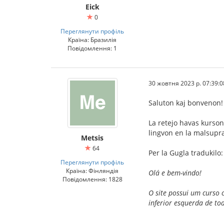
Eick
0
Переглянути профіль
Країна: Бразилія
Повідомлення: 1
30 жовтня 2023 р. 07:39:0
Saluton kaj bonvenon!
La retejo havas kurson
lingvon en la malsupra
Metsis
64
Per la Gugla tradukilo:
Переглянути профіль
Країна: Фінляндія
Olá e bem-vindo!
Повідомлення: 1828
O site possui um curso 
inferior esquerda de to