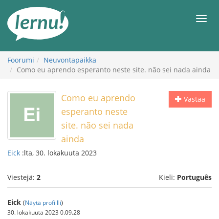
Tästä
sisältöön
Men
Foorumi
Neuvontapaikka
Como eu aprendo esperanto neste site. não sei nada ainda
Como eu aprendo
Vastaa
esperanto neste
site. não sei nada
ainda
Eick
:lta, 30. lokakuuta 2023
Viestejä:
2
Kieli:
Português
Eick
(
Näytä profiilli
)
30. lokakuuta 2023 0.09.28