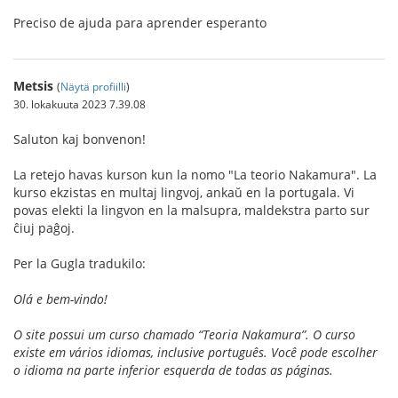
Preciso de ajuda para aprender esperanto
Metsis
(
Näytä profiilli
)
30. lokakuuta 2023 7.39.08
Saluton kaj bonvenon!
La retejo havas kurson kun la nomo "La teorio Nakamura". La
kurso ekzistas en multaj lingvoj, ankaŭ en la portugala. Vi
povas elekti la lingvon en la malsupra, maldekstra parto sur
ĉiuj paĝoj.
Per la Gugla tradukilo:
Olá e bem-vindo!
O site possui um curso chamado “Teoria Nakamura”. O curso
existe em vários idiomas, inclusive português. Você pode escolher
o idioma na parte inferior esquerda de todas as páginas.