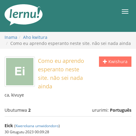
Ku
rupapuro
Urut
rw'ibirimwo
Inama
Aho kwitura
Como eu aprendo esperanto neste site. não sei nada ainda
Como eu aprendo
Kwishura
esperanto neste
site. não sei nada
ainda
ca, kivuye
Ubutumwa
2
ururimi:
Português
Eick
(
Kwerekana umwidondoro
)
30 Gitugutu 2023 00:09:28