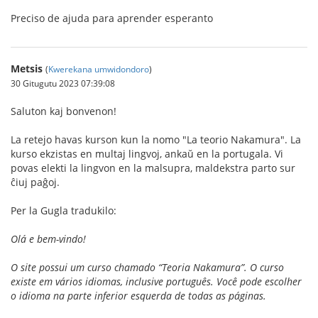
Preciso de ajuda para aprender esperanto
Metsis
(
Kwerekana umwidondoro
)
30 Gitugutu 2023 07:39:08
Saluton kaj bonvenon!
La retejo havas kurson kun la nomo "La teorio Nakamura". La
kurso ekzistas en multaj lingvoj, ankaŭ en la portugala. Vi
povas elekti la lingvon en la malsupra, maldekstra parto sur
ĉiuj paĝoj.
Per la Gugla tradukilo:
Olá e bem-vindo!
O site possui um curso chamado “Teoria Nakamura”. O curso
existe em vários idiomas, inclusive português. Você pode escolher
o idioma na parte inferior esquerda de todas as páginas.