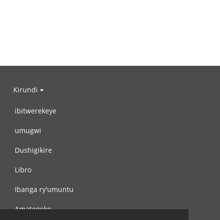
Kirundi
ibitwerekeye
umugwi
Dushigikire
Libro
Ibanga ry'umuntu
Amategeko