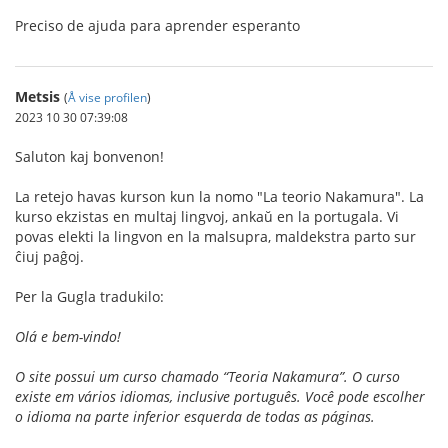
Preciso de ajuda para aprender esperanto
Metsis
(
Å vise profilen
)
2023 10 30 07:39:08
Saluton kaj bonvenon!
La retejo havas kurson kun la nomo "La teorio Nakamura". La
kurso ekzistas en multaj lingvoj, ankaŭ en la portugala. Vi
povas elekti la lingvon en la malsupra, maldekstra parto sur
ĉiuj paĝoj.
Per la Gugla tradukilo:
Olá e bem-vindo!
O site possui um curso chamado “Teoria Nakamura”. O curso
existe em vários idiomas, inclusive português. Você pode escolher
o idioma na parte inferior esquerda de todas as páginas.