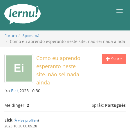
Til
innholdet
Meny
Forum
Spørsmål
Como eu aprendo esperanto neste site. não sei nada ainda
Como eu aprendo
Svare
esperanto neste
site. não sei nada
ainda
fra
Eick
,2023 10 30
Meldinger:
2
Språk:
Português
Eick
(
Å vise profilen
)
2023 10 30 00:09:28