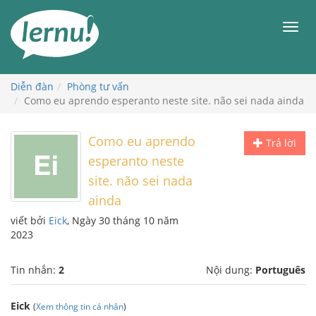
Đi
đến
Men
phần
nội
dung
Diễn đàn
Phòng tư vấn
Como eu aprendo esperanto neste site. não sei nada ainda
Como eu aprendo
Trả lời
esperanto neste
site. não sei nada
ainda
viết bởi
Eick
, Ngày 30 tháng 10 năm
2023
Tin nhắn:
2
Nội dung:
Português
Eick
(
Xem thông tin cá nhân
)