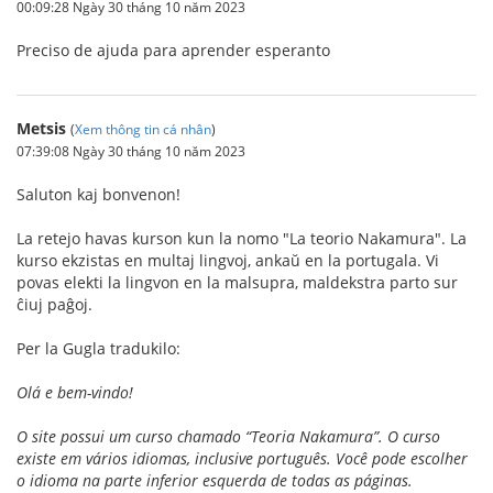
00:09:28 Ngày 30 tháng 10 năm 2023
Preciso de ajuda para aprender esperanto
Metsis
(
Xem thông tin cá nhân
)
07:39:08 Ngày 30 tháng 10 năm 2023
Saluton kaj bonvenon!
La retejo havas kurson kun la nomo "La teorio Nakamura". La
kurso ekzistas en multaj lingvoj, ankaŭ en la portugala. Vi
povas elekti la lingvon en la malsupra, maldekstra parto sur
ĉiuj paĝoj.
Per la Gugla tradukilo:
Olá e bem-vindo!
O site possui um curso chamado “Teoria Nakamura”. O curso
existe em vários idiomas, inclusive português. Você pode escolher
o idioma na parte inferior esquerda de todas as páginas.