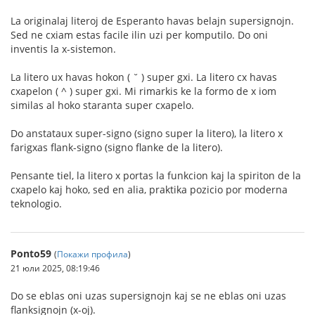
La originalaj literoj de Esperanto havas belajn supersignojn.
Sed ne cxiam estas facile ilin uzi per komputilo. Do oni
inventis la x-sistemon.
La litero ux havas hokon ( ˘ ) super gxi. La litero cx havas
cxapelon ( ^ ) super gxi. Mi rimarkis ke la formo de x iom
similas al hoko staranta super cxapelo.
Do anstataux super-signo (signo super la litero), la litero x
farigxas flank-signo (signo flanke de la litero).
Pensante tiel, la litero x portas la funkcion kaj la spiriton de la
cxapelo kaj hoko, sed en alia, praktika pozicio por moderna
teknologio.
Ponto59
(
Покажи профила
)
21 юли 2025, 08:19:46
Do se eblas oni uzas supersignojn kaj se ne eblas oni uzas
flanksignojn (x-oj).