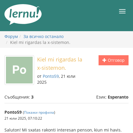
Към
съдържанието
Мен
Форум
За всичко останало
Kiel mi rigardas la x-sistemon.
Kiel mi rigardas la
Отговор
x-sistemon.
от
Ponto59
, 21 юли
2025
Съобщения:
3
Език:
Esperanto
Ponto59
(
Покажи профила
)
21 юли 2025, 07:10:22
Saluton! Mi sxatas rakonti interesan penson, kiun mi havis.