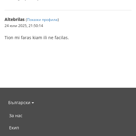
Altebrilas
(
Покажи профила
)
24 юли 2025, 21:50:14
Tion mi faras kiam ili ne facilas.
Български
За нас
Екип