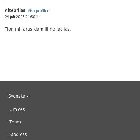
Altebrilas
(
Visa profilen
)
24 juli 2025 21:50:14
Tion mi faras kiam ili ne facilas.
Svenska
Om oss
Team
Stöd oss