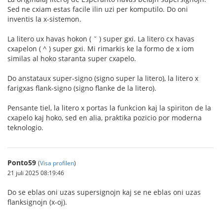
Sed ne cxiam estas facile ilin uzi per komputilo. Do oni
inventis la x-sistemon.
La litero ux havas hokon ( ˘ ) super gxi. La litero cx havas
cxapelon ( ^ ) super gxi. Mi rimarkis ke la formo de x iom
similas al hoko staranta super cxapelo.
Do anstataux super-signo (signo super la litero), la litero x
farigxas flank-signo (signo flanke de la litero).
Pensante tiel, la litero x portas la funkcion kaj la spiriton de la
cxapelo kaj hoko, sed en alia, praktika pozicio por moderna
teknologio.
Ponto59
(
Visa profilen
)
21 juli 2025 08:19:46
Do se eblas oni uzas supersignojn kaj se ne eblas oni uzas
flanksignojn (x-oj).