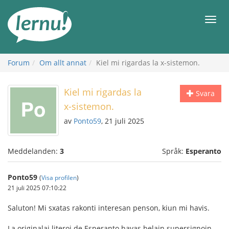
Till
sidans
Meny
innehåll
Forum
Om allt annat
Kiel mi rigardas la x-sistemon.
Kiel mi rigardas la
Svara
x-sistemon.
av
Ponto59
, 21 juli 2025
Meddelanden:
3
Språk:
Esperanto
Ponto59
(
Visa profilen
)
21 juli 2025 07:10:22
Saluton! Mi sxatas rakonti interesan penson, kiun mi havis.
La originalaj literoj de Esperanto havas belajn supersignojn.