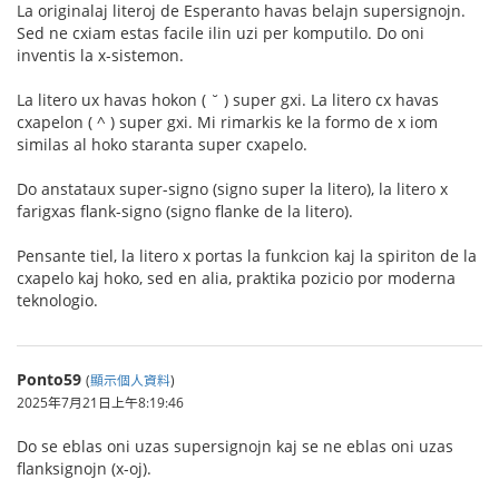
La originalaj literoj de Esperanto havas belajn supersignojn.
Sed ne cxiam estas facile ilin uzi per komputilo. Do oni
inventis la x-sistemon.
La litero ux havas hokon ( ˘ ) super gxi. La litero cx havas
cxapelon ( ^ ) super gxi. Mi rimarkis ke la formo de x iom
similas al hoko staranta super cxapelo.
Do anstataux super-signo (signo super la litero), la litero x
farigxas flank-signo (signo flanke de la litero).
Pensante tiel, la litero x portas la funkcion kaj la spiriton de la
cxapelo kaj hoko, sed en alia, praktika pozicio por moderna
teknologio.
Ponto59
(
顯示個人資料
)
2025年7月21日上午8:19:46
Do se eblas oni uzas supersignojn kaj se ne eblas oni uzas
flanksignojn (x-oj).