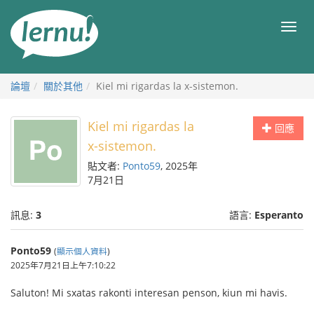
前
往
目
目
錄
錄
論壇
關於其他
Kiel mi rigardas la x-sistemon.
Kiel mi rigardas la
回應
x-sistemon.
貼文者:
Ponto59
, 2025年
7月21日
訊息:
3
語言:
Esperanto
Ponto59
(
顯示個人資料
)
2025年7月21日上午7:10:22
Saluton! Mi sxatas rakonti interesan penson, kiun mi havis.