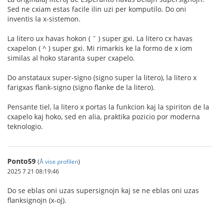
Sed ne cxiam estas facile ilin uzi per komputilo. Do oni
inventis la x-sistemon.
La litero ux havas hokon ( ˘ ) super gxi. La litero cx havas
cxapelon ( ^ ) super gxi. Mi rimarkis ke la formo de x iom
similas al hoko staranta super cxapelo.
Do anstataux super-signo (signo super la litero), la litero x
farigxas flank-signo (signo flanke de la litero).
Pensante tiel, la litero x portas la funkcion kaj la spiriton de la
cxapelo kaj hoko, sed en alia, praktika pozicio por moderna
teknologio.
Ponto59
(
Å vise profilen
)
2025 7 21 08:19:46
Do se eblas oni uzas supersignojn kaj se ne eblas oni uzas
flanksignojn (x-oj).