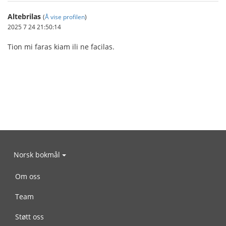
Altebrilas
(
Å vise profilen
)
2025 7 24 21:50:14
Tion mi faras kiam ili ne facilas.
Norsk bokmål
Om oss
Team
Støtt oss