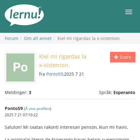
Til
innholdet
Meny
Forum
Om alt annet
Kiel mi rigardas la x-sistemon.
Kiel mi rigardas la
Svare
x-sistemon.
fra
Ponto59
,2025 7 21
Meldinger:
3
Språk:
Esperanto
Ponto59
(
Å vise profilen
)
2025 7 21 07:10:22
Saluton! Mi sxatas rakonti interesan penson, kiun mi havis.
La originalaj literoj de Esperanto havas belajn supersignojn.