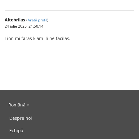
Altebrilas
(
Arată profil
)
24 iulie 2025, 21:50:14
Tion mi faras kiam ili ne facilas.
Română
Despre noi
Echipă