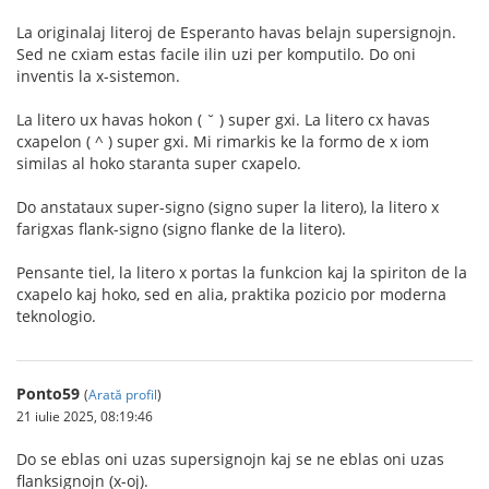
La originalaj literoj de Esperanto havas belajn supersignojn.
Sed ne cxiam estas facile ilin uzi per komputilo. Do oni
inventis la x-sistemon.
La litero ux havas hokon ( ˘ ) super gxi. La litero cx havas
cxapelon ( ^ ) super gxi. Mi rimarkis ke la formo de x iom
similas al hoko staranta super cxapelo.
Do anstataux super-signo (signo super la litero), la litero x
farigxas flank-signo (signo flanke de la litero).
Pensante tiel, la litero x portas la funkcion kaj la spiriton de la
cxapelo kaj hoko, sed en alia, praktika pozicio por moderna
teknologio.
Ponto59
(
Arată profil
)
21 iulie 2025, 08:19:46
Do se eblas oni uzas supersignojn kaj se ne eblas oni uzas
flanksignojn (x-oj).