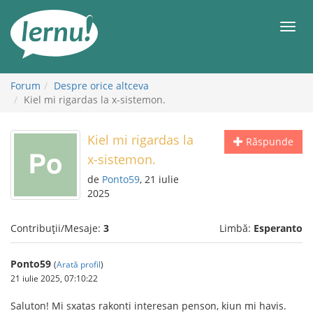
Mergi
la
Meni
conținut
Forum
Despre orice altceva
Kiel mi rigardas la x-sistemon.
Kiel mi rigardas la
Răspunde
x-sistemon.
de
Ponto59
, 21 iulie
2025
Contribuții/Mesaje:
3
Limbă:
Esperanto
Ponto59
(
Arată profil
)
21 iulie 2025, 07:10:22
Saluton! Mi sxatas rakonti interesan penson, kiun mi havis.