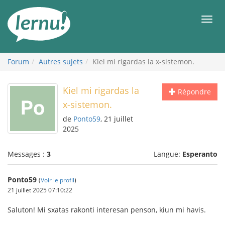
Aller
au
Men
contenu
Forum
Autres sujets
Kiel mi rigardas la x-sistemon.
Kiel mi rigardas la
Répondre
x-sistemon.
de
Ponto59
, 21 juillet
2025
Messages :
3
Langue:
Esperanto
Ponto59
(
Voir le profil
)
21 juillet 2025 07:10:22
Saluton! Mi sxatas rakonti interesan penson, kiun mi havis.