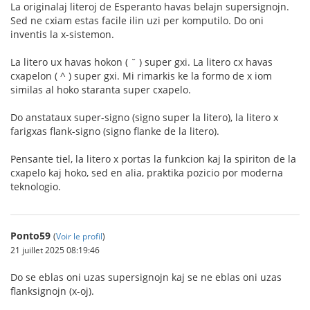
La originalaj literoj de Esperanto havas belajn supersignojn.
Sed ne cxiam estas facile ilin uzi per komputilo. Do oni
inventis la x-sistemon.
La litero ux havas hokon ( ˘ ) super gxi. La litero cx havas
cxapelon ( ^ ) super gxi. Mi rimarkis ke la formo de x iom
similas al hoko staranta super cxapelo.
Do anstataux super-signo (signo super la litero), la litero x
farigxas flank-signo (signo flanke de la litero).
Pensante tiel, la litero x portas la funkcion kaj la spiriton de la
cxapelo kaj hoko, sed en alia, praktika pozicio por moderna
teknologio.
Ponto59
(
Voir le profil
)
21 juillet 2025 08:19:46
Do se eblas oni uzas supersignojn kaj se ne eblas oni uzas
flanksignojn (x-oj).