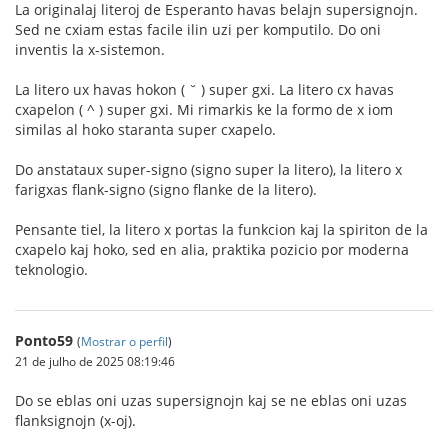
La originalaj literoj de Esperanto havas belajn supersignojn.
Sed ne cxiam estas facile ilin uzi per komputilo. Do oni
inventis la x-sistemon.
La litero ux havas hokon ( ˘ ) super gxi. La litero cx havas
cxapelon ( ^ ) super gxi. Mi rimarkis ke la formo de x iom
similas al hoko staranta super cxapelo.
Do anstataux super-signo (signo super la litero), la litero x
farigxas flank-signo (signo flanke de la litero).
Pensante tiel, la litero x portas la funkcion kaj la spiriton de la
cxapelo kaj hoko, sed en alia, praktika pozicio por moderna
teknologio.
Ponto59
(
Mostrar o perfil
)
21 de julho de 2025 08:19:46
Do se eblas oni uzas supersignojn kaj se ne eblas oni uzas
flanksignojn (x-oj).