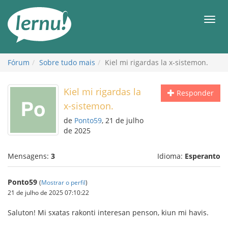
Ir
ao
Men
conteúdo
Fórum
Sobre tudo mais
Kiel mi rigardas la x-sistemon.
Kiel mi rigardas la
Responder
x-sistemon.
de
Ponto59
, 21 de julho
de 2025
Mensagens:
3
Idioma:
Esperanto
Ponto59
(
Mostrar o perfil
)
21 de julho de 2025 07:10:22
Saluton! Mi sxatas rakonti interesan penson, kiun mi havis.