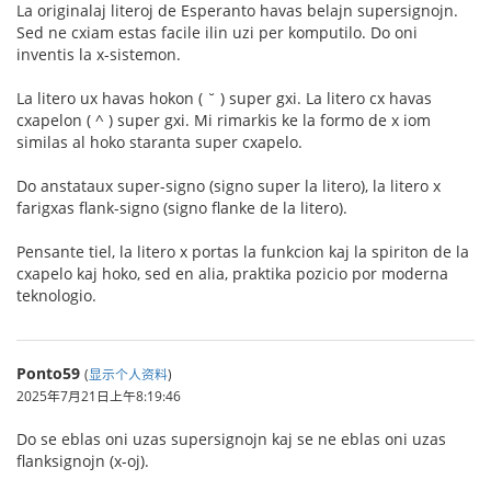
La originalaj literoj de Esperanto havas belajn supersignojn.
Sed ne cxiam estas facile ilin uzi per komputilo. Do oni
inventis la x-sistemon.
La litero ux havas hokon ( ˘ ) super gxi. La litero cx havas
cxapelon ( ^ ) super gxi. Mi rimarkis ke la formo de x iom
similas al hoko staranta super cxapelo.
Do anstataux super-signo (signo super la litero), la litero x
farigxas flank-signo (signo flanke de la litero).
Pensante tiel, la litero x portas la funkcion kaj la spiriton de la
cxapelo kaj hoko, sed en alia, praktika pozicio por moderna
teknologio.
Ponto59
(
显示个人资料
)
2025年7月21日上午8:19:46
Do se eblas oni uzas supersignojn kaj se ne eblas oni uzas
flanksignojn (x-oj).