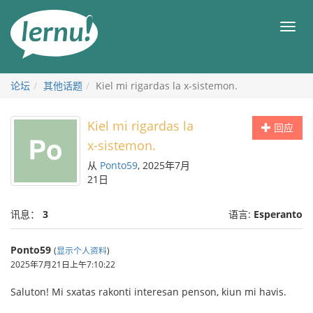
去
目
目
錄
录
頁
论坛
其他话题
Kiel mi rigardas la x-sistemon.
Kiel mi rigardas la
回应
x-sistemon.
从
Ponto59
, 2025年7月
21日
讯息：
3
语言:
Esperanto
Ponto59
(
显示个人资料
)
2025年7月21日上午7:10:22
Saluton! Mi sxatas rakonti interesan penson, kiun mi havis.