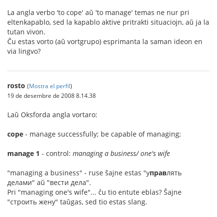
La angla verbo 'to cope' aŭ 'to manage' temas ne nur pri
eltenkapablo, sed la kapablo aktive pritrakti situaciojn, aŭ ja la
tutan vivon.
Ĉu estas vorto (aŭ vortgrupo) esprimanta la saman ideon en
via lingvo?
rosto
(
Mostra el perfil
)
19 de desembre de 2008 8.14.38
Laŭ Oksforda angla vortaro:
cope
- manage successfully; be capable of managing;
manage 1
- control:
managing a business/ one's wife
"managing a business" - ruse ŝajne estas "у
прав
лять
делами" aŭ "вести дела".
Pri "managing one's wife"... ĉu tio entute eblas? Ŝajne
"строить жену" taŭgas, sed tio estas slang.