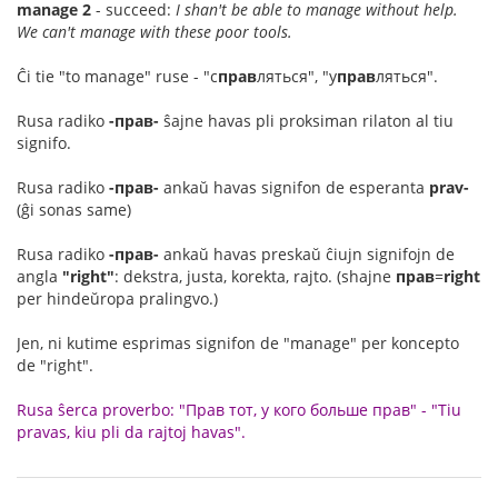
manage 2
- succeed:
I shan't be able to manage without help.
We can't manage with these poor tools.
Ĉi tie "to manage" ruse - "с
прав
ляться", "у
прав
ляться".
Rusa radiko
-прав-
ŝajne havas pli proksiman rilaton al tiu
signifo.
Rusa radiko
-прав-
ankaŭ havas signifon de esperanta
prav-
(ĝi sonas same)
Rusa radiko
-прав-
ankaŭ havas preskaŭ ĉiujn signifojn de
angla
"right"
: dekstra, justa, korekta, rajto. (shajne
прав
=
right
per hindeŭropa pralingvo.)
Jen, ni kutime esprimas signifon de "manage" per koncepto
de "right".
Rusa ŝerca proverbo: "Прав тот, у кого больше прав" - "Tiu
pravas, kiu pli da rajtoj havas".