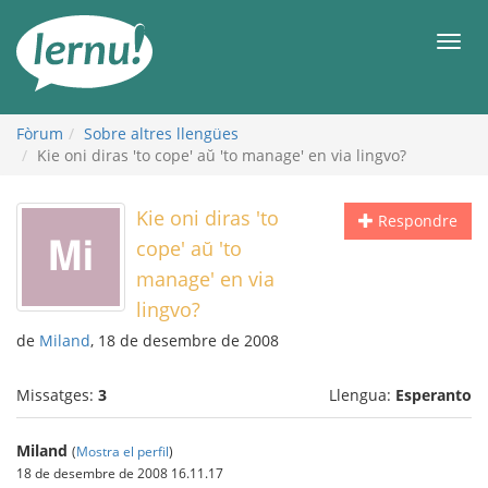
Al
contingut
Men
Fòrum
Sobre altres llengües
Kie oni diras 'to cope' aŭ 'to manage' en via lingvo?
Kie oni diras 'to
Respondre
cope' aŭ 'to
manage' en via
lingvo?
de
Miland
, 18 de desembre de 2008
Missatges:
3
Llengua:
Esperanto
Miland
(
Mostra el perfil
)
18 de desembre de 2008 16.11.17