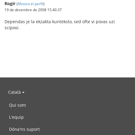
Rogir
(
Mostra el perfil
)
19 de desembre de 2008 15.40.37
Dependas je la ekzakta kunteksto, sed ofte vi povas uzi
scipovi.
Català
Qui som
L'equip
Dóna'ns suport