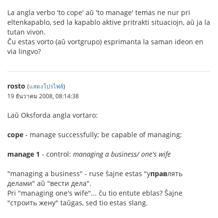
La angla verbo 'to cope' aŭ 'to manage' temas ne nur pri
eltenkapablo, sed la kapablo aktive pritrakti situaciojn, aŭ ja la
tutan vivon.
Ĉu estas vorto (aŭ vortgrupo) esprimanta la saman ideon en
via lingvo?
rosto
(
แสดงโปรไฟล์
)
19 ธันวาคม 2008, 08:14:38
Laŭ Oksforda angla vortaro:
cope
- manage successfully; be capable of managing;
manage 1
- control:
managing a business/ one's wife
"managing a business" - ruse ŝajne estas "у
прав
лять
делами" aŭ "вести дела".
Pri "managing one's wife"... ĉu tio entute eblas? Ŝajne
"строить жену" taŭgas, sed tio estas slang.