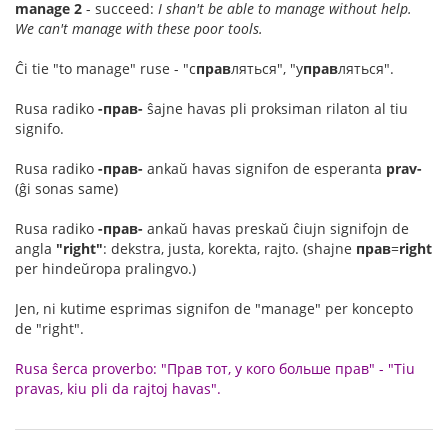
manage 2
- succeed:
I shan't be able to manage without help.
We can't manage with these poor tools.
Ĉi tie "to manage" ruse - "с
прав
ляться", "у
прав
ляться".
Rusa radiko
-прав-
ŝajne havas pli proksiman rilaton al tiu
signifo.
Rusa radiko
-прав-
ankaŭ havas signifon de esperanta
prav-
(ĝi sonas same)
Rusa radiko
-прав-
ankaŭ havas preskaŭ ĉiujn signifojn de
angla
"right"
: dekstra, justa, korekta, rajto. (shajne
прав
=
right
per hindeŭropa pralingvo.)
Jen, ni kutime esprimas signifon de "manage" per koncepto
de "right".
Rusa ŝerca proverbo: "Прав тот, у кого больше прав" - "Tiu
pravas, kiu pli da rajtoj havas".