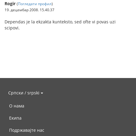
Rogir
(
Погледати профил
)
19. децембар 2008. 15.40.37
Dependas je la ekzakta kunteksto, sed ofte vi povas uzi
scipovi.
Српски / srpski
О нама
Екипа
Подржавајте нас