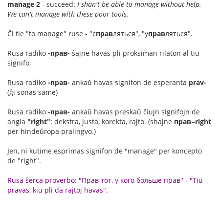
manage 2
- succeed:
I shan't be able to manage without help.
We can't manage with these poor tools.
Ĉi tie "to manage" ruse - "с
прав
ляться", "у
прав
ляться".
Rusa radiko
-прав-
ŝajne havas pli proksiman rilaton al tiu
signifo.
Rusa radiko
-прав-
ankaŭ havas signifon de esperanta
prav-
(ĝi sonas same)
Rusa radiko
-прав-
ankaŭ havas preskaŭ ĉiujn signifojn de
angla
"right"
: dekstra, justa, korekta, rajto. (shajne
прав
=
right
per hindeŭropa pralingvo.)
Jen, ni kutime esprimas signifon de "manage" per koncepto
de "right".
Rusa ŝerca proverbo: "Прав тот, у кого больше прав" - "Tiu
pravas, kiu pli da rajtoj havas".