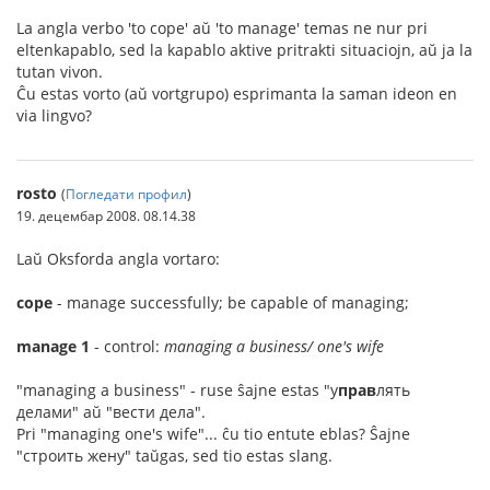
La angla verbo 'to cope' aŭ 'to manage' temas ne nur pri
eltenkapablo, sed la kapablo aktive pritrakti situaciojn, aŭ ja la
tutan vivon.
Ĉu estas vorto (aŭ vortgrupo) esprimanta la saman ideon en
via lingvo?
rosto
(
Погледати профил
)
19. децембар 2008. 08.14.38
Laŭ Oksforda angla vortaro:
cope
- manage successfully; be capable of managing;
manage 1
- control:
managing a business/ one's wife
"managing a business" - ruse ŝajne estas "у
прав
лять
делами" aŭ "вести дела".
Pri "managing one's wife"... ĉu tio entute eblas? Ŝajne
"строить жену" taŭgas, sed tio estas slang.