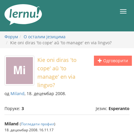
У
садржају
Мен
Форум
О осталим језицима
Kie oni diras 'to cope' aŭ 'to manage' en via lingvo?
Kie oni diras 'to
Одговорити
cope' aŭ 'to
manage' en via
lingvo?
од
Miland
, 18. децембар 2008.
Поруке:
3
Језик:
Esperanto
Miland
(
Погледати профил
)
18. децембар 2008. 16.11.17