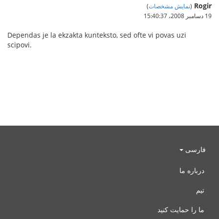
Rogir
(
نمایش مشخصات
)
19 دسامبر 2008،‏ 15:40:37
Dependas je la ekzakta kunteksto, sed ofte vi povas uzi
scipovi.
فارسی
درباره ما
تیم
ما را حمایت کنید