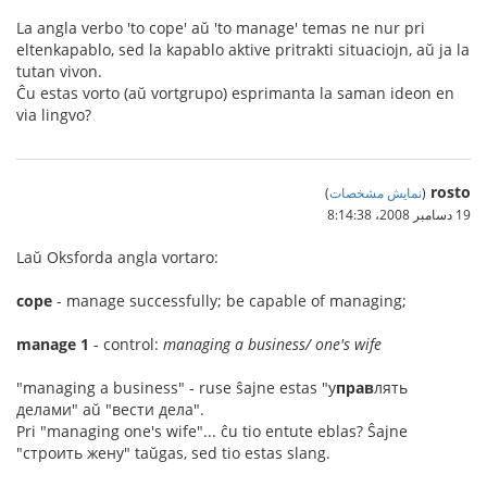
La angla verbo 'to cope' aŭ 'to manage' temas ne nur pri
eltenkapablo, sed la kapablo aktive pritrakti situaciojn, aŭ ja la
tutan vivon.
Ĉu estas vorto (aŭ vortgrupo) esprimanta la saman ideon en
via lingvo?
rosto
(
نمایش مشخصات
)
19 دسامبر 2008،‏ 8:14:38
Laŭ Oksforda angla vortaro:
cope
- manage successfully; be capable of managing;
manage 1
- control:
managing a business/ one's wife
"managing a business" - ruse ŝajne estas "у
прав
лять
делами" aŭ "вести дела".
Pri "managing one's wife"... ĉu tio entute eblas? Ŝajne
"строить жену" taŭgas, sed tio estas slang.