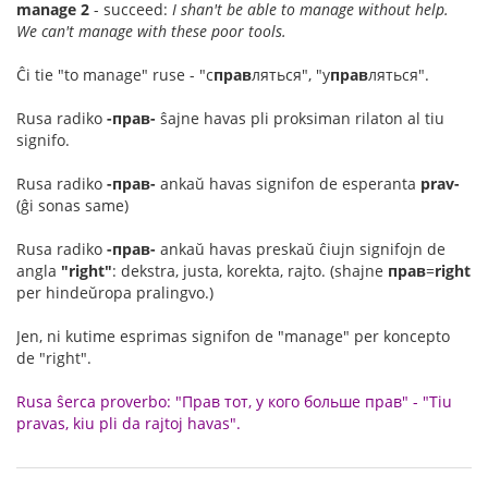
manage 2
- succeed:
I shan't be able to manage without help.
We can't manage with these poor tools.
Ĉi tie "to manage" ruse - "с
прав
ляться", "у
прав
ляться".
Rusa radiko
-прав-
ŝajne havas pli proksiman rilaton al tiu
signifo.
Rusa radiko
-прав-
ankaŭ havas signifon de esperanta
prav-
(ĝi sonas same)
Rusa radiko
-прав-
ankaŭ havas preskaŭ ĉiujn signifojn de
angla
"right"
: dekstra, justa, korekta, rajto. (shajne
прав
=
right
per hindeŭropa pralingvo.)
Jen, ni kutime esprimas signifon de "manage" per koncepto
de "right".
Rusa ŝerca proverbo: "Прав тот, у кого больше прав" - "Tiu
pravas, kiu pli da rajtoj havas".