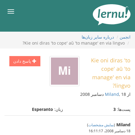
رود
ه
فهرس
حتوا
انجمن
درباره ساير زبان‌ها
Kie oni diras 'to cope' aŭ 'to manage' en via lingvo?
Kie oni diras 'to
پاسخ دادن
cope' aŭ 'to
manage' en via
lingvo?
از
, 18 دسامبر 2008
Miland
پست‌ها:
3
زبان:
Esperanto
Miland
(
نمایش مشخصات
)
18 دسامبر 2008،‏ 16:11:17