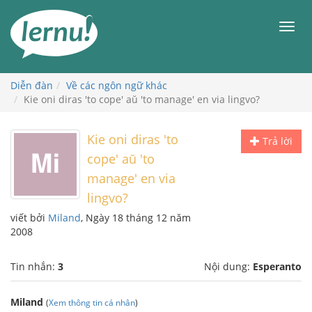
Đi
đến
Men
phần
nội
dung
Diễn đàn
Về các ngôn ngữ khác
Kie oni diras 'to cope' aŭ 'to manage' en via lingvo?
Kie oni diras 'to
Trả lời
cope' aŭ 'to
manage' en via
lingvo?
viết bởi
Miland
, Ngày 18 tháng 12 năm
2008
Tin nhắn:
3
Nội dung:
Esperanto
Miland
(
Xem thông tin cá nhân
)