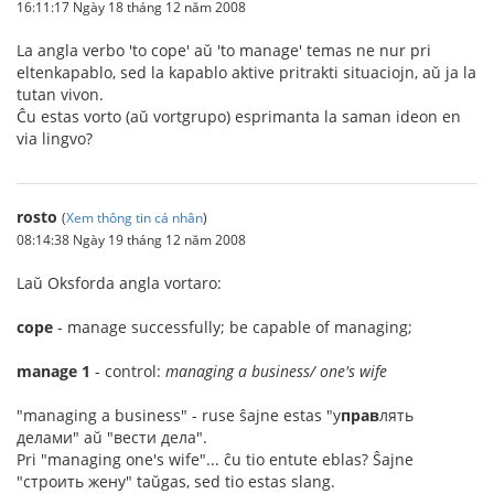
16:11:17 Ngày 18 tháng 12 năm 2008
La angla verbo 'to cope' aŭ 'to manage' temas ne nur pri
eltenkapablo, sed la kapablo aktive pritrakti situaciojn, aŭ ja la
tutan vivon.
Ĉu estas vorto (aŭ vortgrupo) esprimanta la saman ideon en
via lingvo?
rosto
(
Xem thông tin cá nhân
)
08:14:38 Ngày 19 tháng 12 năm 2008
Laŭ Oksforda angla vortaro:
cope
- manage successfully; be capable of managing;
manage 1
- control:
managing a business/ one's wife
"managing a business" - ruse ŝajne estas "у
прав
лять
делами" aŭ "вести дела".
Pri "managing one's wife"... ĉu tio entute eblas? Ŝajne
"строить жену" taŭgas, sed tio estas slang.