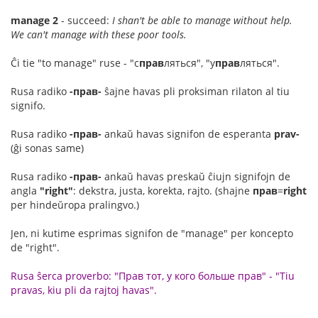
manage 2
- succeed:
I shan't be able to manage without help.
We can't manage with these poor tools.
Ĉi tie "to manage" ruse - "с
прав
ляться", "у
прав
ляться".
Rusa radiko
-прав-
ŝajne havas pli proksiman rilaton al tiu
signifo.
Rusa radiko
-прав-
ankaŭ havas signifon de esperanta
prav-
(ĝi sonas same)
Rusa radiko
-прав-
ankaŭ havas preskaŭ ĉiujn signifojn de
angla
"right"
: dekstra, justa, korekta, rajto. (shajne
прав
=
right
per hindeŭropa pralingvo.)
Jen, ni kutime esprimas signifon de "manage" per koncepto
de "right".
Rusa ŝerca proverbo: "Прав тот, у кого больше прав" - "Tiu
pravas, kiu pli da rajtoj havas".