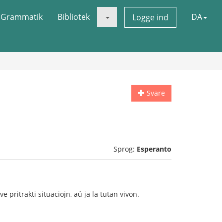
Grammatik
Bibliotek
DA
Logge ind
Svare
Sprog:
Esperanto
 pritrakti situaciojn, aŭ ja la tutan vivon.