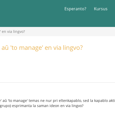
Esperanto?
Kursus
' en via lingvo?
' aŭ 'to manage' en via lingvo?
' aŭ 'to manage' temas ne nur pri eltenkapablo, sed la kapablo aktive
tgrupo) esprimanta la saman ideon en via lingvo?