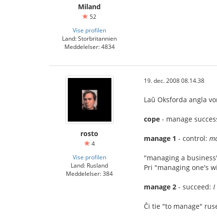
Miland
52
Vise profilen
Land: Storbritannien
Meddelelser: 4834
19. dec. 2008 08.14.38
Laŭ Oksforda angla vo
cope
- manage success
rosto
manage 1
- control:
ma
4
Vise profilen
"managing a business" 
Land: Rusland
Pri "managing one's wi
Meddelelser: 384
manage 2
- succeed:
I
Ĉi tie "to manage" ruse