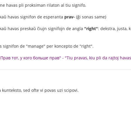
ne havas pli proksiman rilaton al tiu signifo.
aŭ havas signifon de esperanta
prav-
(ĝi sonas same)
aŭ havas preskaŭ ĉiujn signifojn de angla
"right"
: dekstra, justa, 
s signifon de "manage" per koncepto de "right".
Прав тот, у кого больше прав" - "Tiu pravas, kiu pli da rajtoj havas
kunteksto, sed ofte vi povas uzi scipovi.