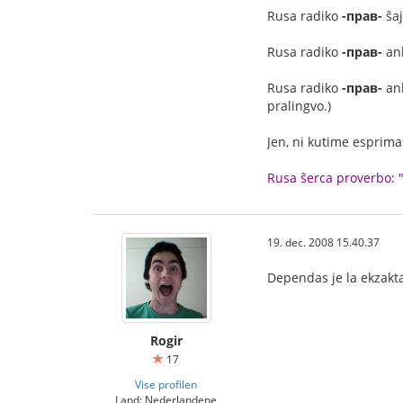
Rusa radiko
-прав-
ŝaj
Rusa radiko
-прав-
ank
Rusa radiko
-прав-
ank
pralingvo.)
Jen, ni kutime esprima
Rusa ŝerca proverbo: "
19. dec. 2008 15.40.37
Dependas je la ekzakta 
Rogir
17
Vise profilen
Land: Nederlandene