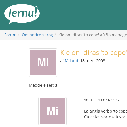
Til
indholdet
Forum
Om andre sprog
Kie oni diras 'to cope' aŭ 'to manage
Kie oni diras 'to cope
af
Miland
, 18. dec. 2008
Meddelelser:
3
18. dec. 2008 16.11.17
La angla verbo 'to cope
Ĉu estas vorto (aŭ vor