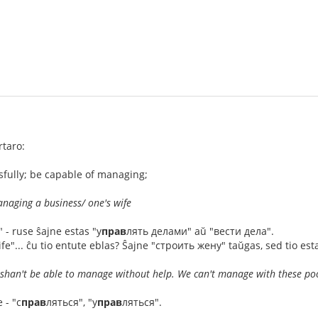
rtaro:
fully; be capable of managing;
naging a business/ one's wife
- ruse ŝajne estas "у
прав
лять делами" aŭ "вести дела".
fe"... ĉu tio entute eblas? Ŝajne "строить жену" taŭgas, sed tio est
 shan't be able to manage without help. We can't manage with these poo
 - "с
прав
ляться", "у
прав
ляться".