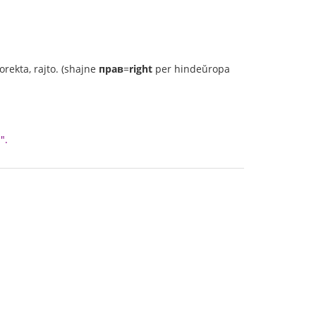
korekta, rajto. (shajne
прав
=
right
per hindeŭropa
".