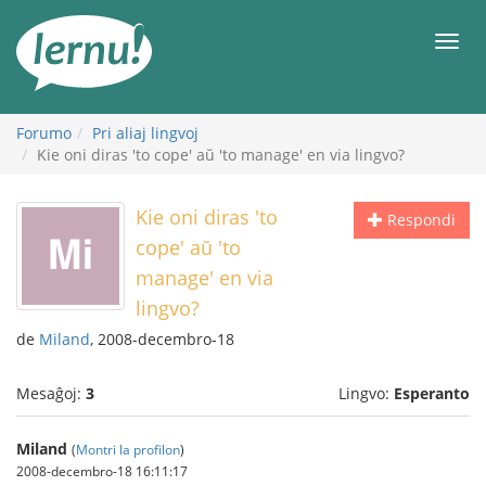
Al
la
Men
enhavo
Forumo
Pri aliaj lingvoj
Kie oni diras 'to cope' aŭ 'to manage' en via lingvo?
Kie oni diras 'to
Respondi
cope' aŭ 'to
manage' en via
lingvo?
de
Miland
, 2008-decembro-18
Mesaĝoj:
3
Lingvo:
Esperanto
Miland
(
Montri la profilon
)
2008-decembro-18 16:11:17