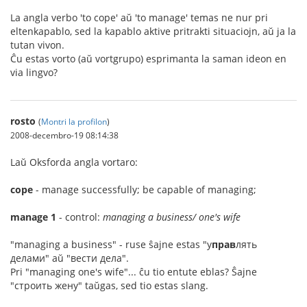
La angla verbo 'to cope' aŭ 'to manage' temas ne nur pri
eltenkapablo, sed la kapablo aktive pritrakti situaciojn, aŭ ja la
tutan vivon.
Ĉu estas vorto (aŭ vortgrupo) esprimanta la saman ideon en
via lingvo?
rosto
(
Montri la profilon
)
2008-decembro-19 08:14:38
Laŭ Oksforda angla vortaro:
cope
- manage successfully; be capable of managing;
manage 1
- control:
managing a business/ one's wife
"managing a business" - ruse ŝajne estas "у
прав
лять
делами" aŭ "вести дела".
Pri "managing one's wife"... ĉu tio entute eblas? Ŝajne
"строить жену" taŭgas, sed tio estas slang.