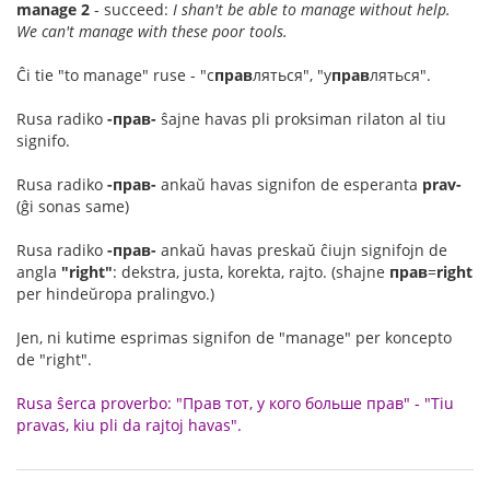
manage 2
- succeed:
I shan't be able to manage without help.
We can't manage with these poor tools.
Ĉi tie "to manage" ruse - "с
прав
ляться", "у
прав
ляться".
Rusa radiko
-прав-
ŝajne havas pli proksiman rilaton al tiu
signifo.
Rusa radiko
-прав-
ankaŭ havas signifon de esperanta
prav-
(ĝi sonas same)
Rusa radiko
-прав-
ankaŭ havas preskaŭ ĉiujn signifojn de
angla
"right"
: dekstra, justa, korekta, rajto. (shajne
прав
=
right
per hindeŭropa pralingvo.)
Jen, ni kutime esprimas signifon de "manage" per koncepto
de "right".
Rusa ŝerca proverbo: "Прав тот, у кого больше прав" - "Tiu
pravas, kiu pli da rajtoj havas".