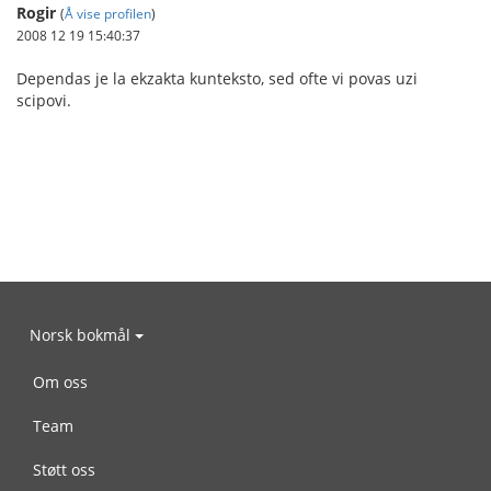
Rogir
(
Å vise profilen
)
2008 12 19 15:40:37
Dependas je la ekzakta kunteksto, sed ofte vi povas uzi
scipovi.
Norsk bokmål
Om oss
Team
Støtt oss