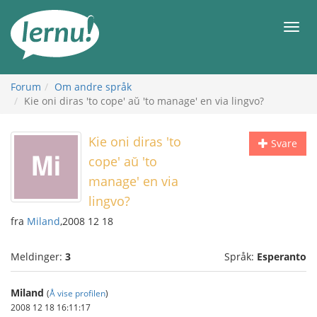
Til
innholdet
Meny
Forum
Om andre språk
Kie oni diras 'to cope' aŭ 'to manage' en via lingvo?
Kie oni diras 'to
Svare
cope' aŭ 'to
manage' en via
lingvo?
fra
Miland
,2008 12 18
Meldinger:
3
Språk:
Esperanto
Miland
(
Å vise profilen
)
2008 12 18 16:11:17