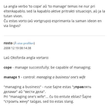
La angla verbo 'to cope' aŭ 'to manage' temas ne nur pri
eltenkapablo, sed la kapablo aktive pritrakti situaciojn, aŭ ja la
tutan vivon.
Ĉu estas vorto (aŭ vortgrupo) esprimanta la saman ideon en
via lingvo?
rosto
(
Å vise profilen
)
2008 12 19 08:14:38
Laŭ Oksforda angla vortaro:
cope
- manage successfully; be capable of managing;
manage 1
- control:
managing a business/ one's wife
"managing a business" - ruse ŝajne estas "у
прав
лять
делами" aŭ "вести дела".
Pri "managing one's wife"... ĉu tio entute eblas? Ŝajne
"строить жену" taŭgas, sed tio estas slang.