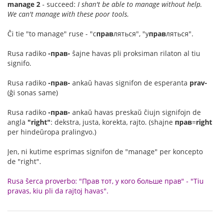
manage 2
- succeed:
I shan't be able to manage without help.
We can't manage with these poor tools.
Ĉi tie "to manage" ruse - "с
прав
ляться", "у
прав
ляться".
Rusa radiko
-прав-
ŝajne havas pli proksiman rilaton al tiu
signifo.
Rusa radiko
-прав-
ankaŭ havas signifon de esperanta
prav-
(ĝi sonas same)
Rusa radiko
-прав-
ankaŭ havas preskaŭ ĉiujn signifojn de
angla
"right"
: dekstra, justa, korekta, rajto. (shajne
прав
=
right
per hindeŭropa pralingvo.)
Jen, ni kutime esprimas signifon de "manage" per koncepto
de "right".
Rusa ŝerca proverbo: "Прав тот, у кого больше прав" - "Tiu
pravas, kiu pli da rajtoj havas".