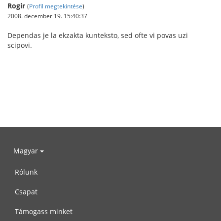
Rogir
(
Profil megtekintése
)
2008. december 19. 15:40:37
Dependas je la ekzakta kunteksto, sed ofte vi povas uzi
scipovi.
Magyar
Rólunk
Csapat
Támogass minket