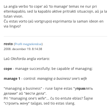
La angla verbo 'to cope' aŭ 'to manage' temas ne nur pri
eltenkapablo, sed la kapablo aktive pritrakti situaciojn, aŭ ja la
tutan vivon.
Ĉu estas vorto (aŭ vortgrupo) esprimanta la saman ideon en
via lingvo?
rosto
(
Profil megtekintése
)
2008. december 19. 8:14:38
Laŭ Oksforda angla vortaro:
cope
- manage successfully; be capable of managing;
manage 1
- control:
managing a business/ one's wife
"managing a business" - ruse ŝajne estas "у
прав
лять
делами" aŭ "вести дела".
Pri "managing one's wife"... ĉu tio entute eblas? Ŝajne
"строить жену" taŭgas, sed tio estas slang.