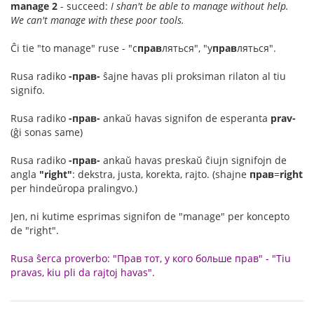
manage 2
- succeed:
I shan't be able to manage without help.
We can't manage with these poor tools.
Ĉi tie "to manage" ruse - "с
прав
ляться", "у
прав
ляться".
Rusa radiko
-прав-
ŝajne havas pli proksiman rilaton al tiu
signifo.
Rusa radiko
-прав-
ankaŭ havas signifon de esperanta
prav-
(ĝi sonas same)
Rusa radiko
-прав-
ankaŭ havas preskaŭ ĉiujn signifojn de
angla
"right"
: dekstra, justa, korekta, rajto. (shajne
прав
=
right
per hindeŭropa pralingvo.)
Jen, ni kutime esprimas signifon de "manage" per koncepto
de "right".
Rusa ŝerca proverbo: "Прав тот, у кого больше прав" - "Tiu
pravas, kiu pli da rajtoj havas".