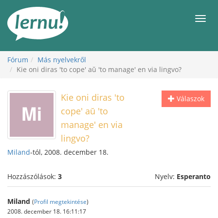
Tartalom
Men
Fórum
Más nyelvekről
Kie oni diras 'to cope' aŭ 'to manage' en via lingvo?
Kie oni diras 'to
Válaszok
cope' aŭ 'to
manage' en via
lingvo?
Miland
-tól, 2008. december 18.
Hozzászólások:
3
Nyelv:
Esperanto
Miland
(
Profil megtekintése
)
2008. december 18. 16:11:17