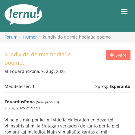
Til
indholdet
Men
Forum
Humor
kundivido de mia hodiaŭa poemo.
kundivido de mia hodiaŭa
Svare
poemo.
af EduardusPona, 9. aug. 2025
Meddelelser:
1
Sprog:
Esperanto
EduardusPona
(Vise profilen)
9. aug. 2025 21.57.51
Vi helpis min por ke, mi vidu la ekfloradon en dezerto!
Vi inspiris al mi la ĉiutagan verkadon de kanto per la plej
romantikaj melodioj, kiujn vi mallaŭte kantas al mi!