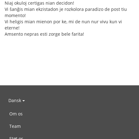
Niaj okuloj certigas nian decidon!
Vi ŝanĝis mian ekzistadon je rozkolora paradizo de post tiu
momento!
Vi heligis mian mienon por ke, mi de nun nur vivu kun vi
eterne!
Amsento nepras esti zorge bele farita!
Dansk
Om os
Team
Støt os