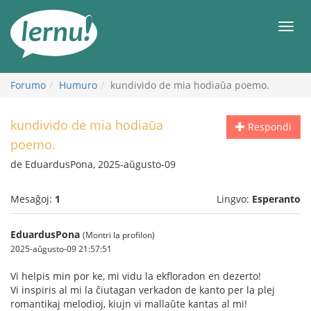
Al
la
Men
enhavo
Forumo
Humuro
kundivido de mia hodiaŭa poemo.
kundivido de mia hodiaŭa
Respondi
poemo.
de EduardusPona, 2025-aŭgusto-09
Mesaĝoj:
1
Lingvo:
Esperanto
EduardusPona
(Montri la profilon)
2025-aŭgusto-09 21:57:51
Vi helpis min por ke, mi vidu la ekfloradon en dezerto!
Vi inspiris al mi la ĉiutagan verkadon de kanto per la plej
romantikaj melodioj, kiujn vi mallaŭte kantas al mi!