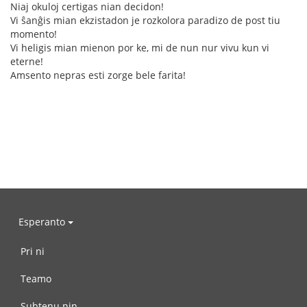
Niaj okuloj certigas nian decidon!
Vi ŝanĝis mian ekzistadon je rozkolora paradizo de post tiu
momento!
Vi heligis mian mienon por ke, mi de nun nur vivu kun vi
eterne!
Amsento nepras esti zorge bele farita!
Esperanto
Pri ni
Teamo
Subtenu nin