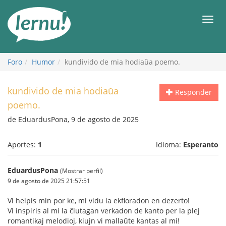
Contenido
Men
Foro
Humor
kundivido de mia hodiaŭa poemo.
kundivido de mia hodiaŭa
Responder
poemo.
de EduardusPona, 9 de agosto de 2025
Aportes:
1
Idioma:
Esperanto
EduardusPona
(Mostrar perfil)
9 de agosto de 2025 21:57:51
Vi helpis min por ke, mi vidu la ekfloradon en dezerto!
Vi inspiris al mi la ĉiutagan verkadon de kanto per la plej
romantikaj melodioj, kiujn vi mallaŭte kantas al mi!