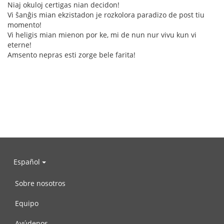
Niaj okuloj certigas nian decidon!
Vi ŝanĝis mian ekzistadon je rozkolora paradizo de post tiu
momento!
Vi heligis mian mienon por ke, mi de nun nur vivu kun vi
eterne!
Amsento nepras esti zorge bele farita!
Español
Sobre nosotros
Equipo
Ayúdenos