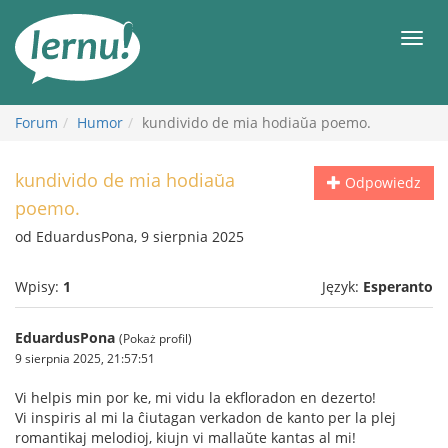
Więcej
Men
Forum
Humor
kundivido de mia hodiaŭa poemo.
kundivido de mia hodiaŭa
Odpowiedz
poemo.
od EduardusPona, 9 sierpnia 2025
Wpisy:
1
Język:
Esperanto
EduardusPona
(Pokaż profil)
9 sierpnia 2025, 21:57:51
Vi helpis min por ke, mi vidu la ekfloradon en dezerto!
Vi inspiris al mi la ĉiutagan verkadon de kanto per la plej
romantikaj melodioj, kiujn vi mallaŭte kantas al mi!