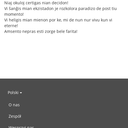
Niaj okuloj certigas nian decidon!
Vi ŝanĝis mian ekzistadon je rozkolora paradizo de post tiu
momento!
Vi heligis mian mienon por ke, mi de nun nur vivu kun vi
eterne!
Amsento nepras esti zorge bele farita!
Polski
O nas
Zespół
Wesprzyj nas