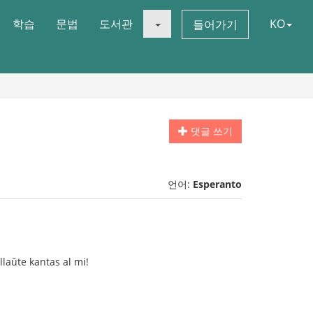
학습
문법
도서관
KO
들어가기
댓글 쓰기
언어:
Esperanto
llaŭte kantas al mi!