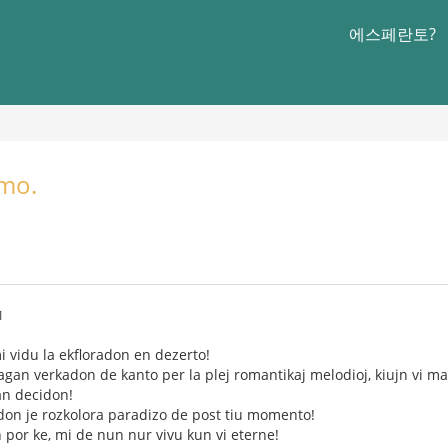
에스페란토?
mo.
1
i vidu la ekfloradon en dezerto!
utagan verkadon de kanto per la plej romantikaj melodioj, kiujn vi ma
ian decidon!
don je rozkolora paradizo de post tiu momento!
 por ke, mi de nun nur vivu kun vi eterne!