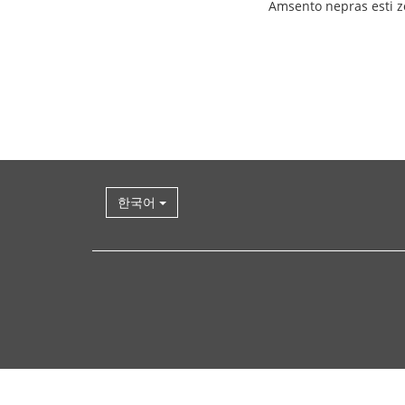
Amsento nepras esti zo
한국어
다
시