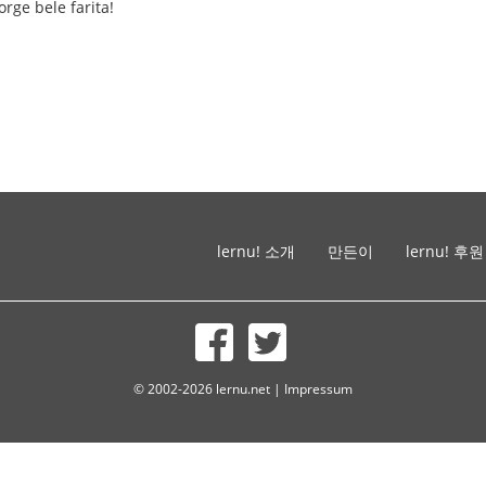
rge bele farita!
lernu! 소개
만든이
lernu! 후원
© 2002-2026 lernu.net |
Impressum