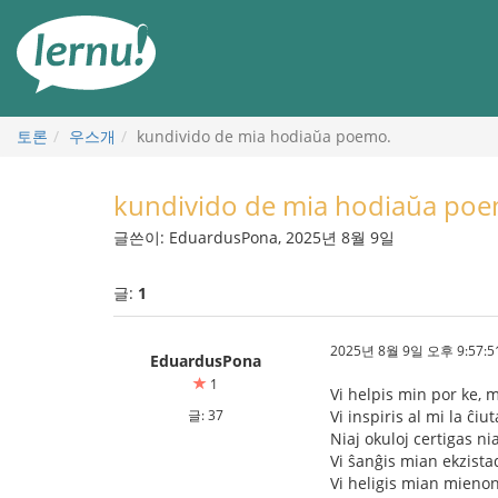
본
문
으
로
토론
우스개
kundivido de mia hodiaŭa poemo.
kundivido de mia hodiaŭa poe
글쓴이: EduardusPona, 2025년 8월 9일
글:
1
2025년 8월 9일 오후 9:57:5
EduardusPona
1
Vi helpis min por ke, m
글: 37
Vi inspiris al mi la ĉi
Niaj okuloj certigas n
Vi ŝanĝis mian ekzista
Vi heligis mian mienon