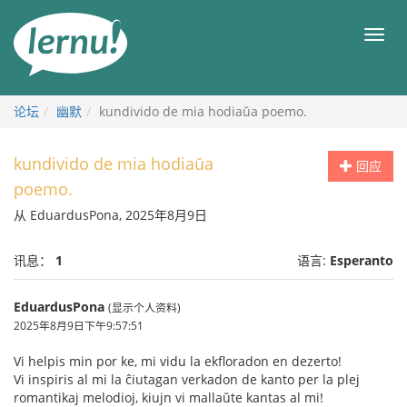
去
目
目
錄
录
頁
论坛
幽默
kundivido de mia hodiaŭa poemo.
kundivido de mia hodiaŭa
回应
poemo.
从 EduardusPona, 2025年8月9日
讯息：
1
语言:
Esperanto
EduardusPona
(显示个人资料)
2025年8月9日下午9:57:51
Vi helpis min por ke, mi vidu la ekfloradon en dezerto!
Vi inspiris al mi la ĉiutagan verkadon de kanto per la plej
romantikaj melodioj, kiujn vi mallaŭte kantas al mi!