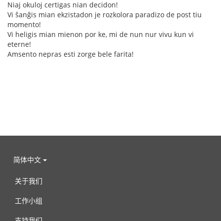
Niaj okuloj certigas nian decidon!
Vi ŝanĝis mian ekzistadon je rozkolora paradizo de post tiu
momento!
Vi heligis mian mienon por ke, mi de nun nur vivu kun vi
eterne!
Amsento nepras esti zorge bele farita!
简体中文
关于我们
工作小组
支持我们